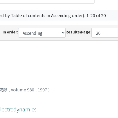
ed by Table of contents in Ascending order): 1-20 of 20
In order:
Results/Page:
究録
,
Volume 980
,
1997
)
 electrodynamics