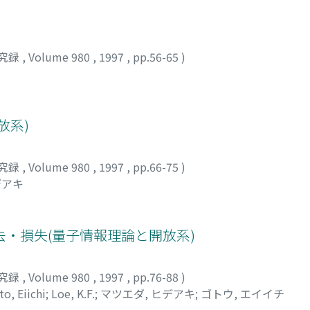
究録
,
Volume 980
,
1997
,
pp.56-65
)
放系)
究録
,
Volume 980
,
1997
,
pp.66-75
)
デアキ
・損失(量子情報理論と開放系)
究録
,
Volume 980
,
1997
,
pp.76-88
)
o, Eiichi
;
Loe, K.F.
;
マツエダ, ヒデアキ
;
ゴトウ, エイイチ