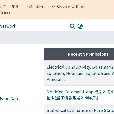
<Maintenance> Service will be
enance.
 Network
Recent Submissions
Electrical Conductivity, Boltzmann
Equation, Neumann Equation and V
Principles
Modified Coleman-Hepp 模型と
極限(量子情報理論と開放系)
Issue Date
Statistical Estimation of Pure Stat