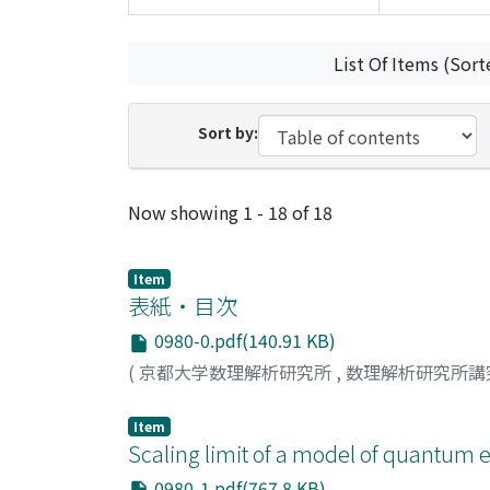
List Of Items (Sort
Sort by:
Recent Submissions
Now showing
1 - 18 of 18
Item
表紙・目次
0980-0.pdf(140.91 KB)
(
京都大学数理解析研究所
,
数理解析研究所講
Item
Scaling limit of a model of quantum
0980-1.pdf(767.8 KB)