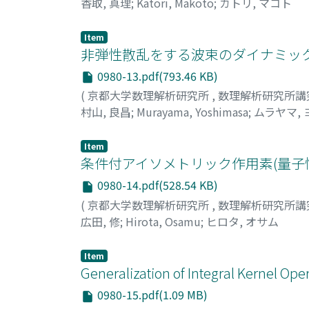
香取, 真理
;
Katori, Makoto
;
カトリ, マコト
Item
非弾性散乱をする波束のダイナミックスと
0980-13.pdf(793.46 KB)
(
京都大学数理解析研究所
,
数理解析研究所講
村山, 良昌
;
Murayama, Yoshimasa
;
ムラヤマ,
Item
条件付アイソメトリック作用素(量子
0980-14.pdf(528.54 KB)
(
京都大学数理解析研究所
,
数理解析研究所講
広田, 修
;
Hirota, Osamu
;
ヒロタ, オサム
Item
Generalization of Integral Kernel Ope
0980-15.pdf(1.09 MB)