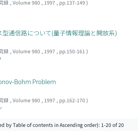
究録
,
Volume 980
,
1997
,
pp.137-149
)
型通信路について(量子情報理論と開放系)
究録
,
Volume 980
,
1997
,
pp.150-161
)
ウ
aronov-Bohm Problem
究録
,
Volume 980
,
1997
,
pp.162-170
)
シ
ed by Table of contents in Ascending order): 1-20 of 20