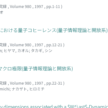
究録
,
Volume 980
,
1997
,
pp.1-11
)
ミオ
 モデルにおける量子コヒーレンス(量子情報理論と開放系)
究録
,
Volume 980
,
1997
,
pp.12-21
)
n
;
ヒヤマ, カオル
;
タカギ, シン
模型とそのマクロ極限(量子情報理論と開放系)
究録
,
Volume 980
,
1997
,
pp.22-31
)
michi
;
ナカザト, ヒロミチ
y dimensions associated with a $W^\ast$-Dynami