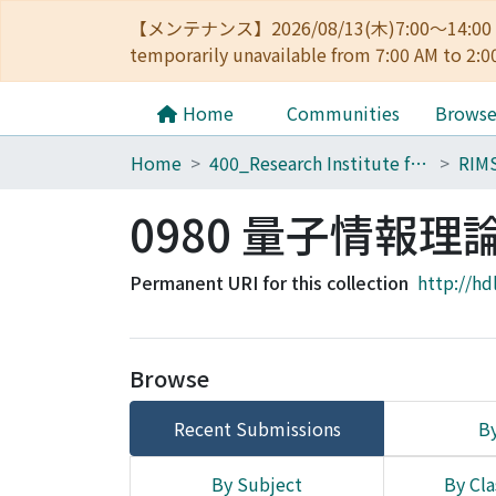
【メンテナンス】2026/08/13(木)7:00～14
temporarily unavailable from 7:00 AM to 2:0
Home
Communities
Brows
Home
400_Research Institute for Mathematical Sciences
RIM
0980 量子情報
Permanent URI for this collection
http://hd
Browse
Recent Submissions
By
By Subject
By Cla