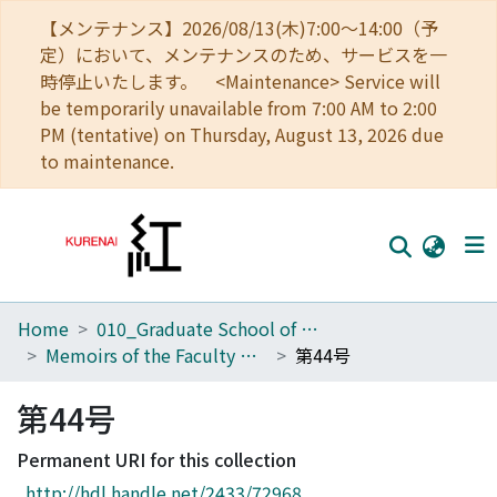
【メンテナンス】2026/08/13(木)7:00～14:00（予
定）において、メンテナンスのため、サービスを一
時停止いたします。 <Maintenance> Service will
be temporarily unavailable from 7:00 AM to 2:00
PM (tentative) on Thursday, August 13, 2026 due
to maintenance.
Home
010_Graduate School of Letters
Home
Memoirs of the Faculty of Letters, Kyoto University
第44号
Communities
第44号
Browse
Permanent URI for this collection
Download Ranking
http://hdl.handle.net/2433/72968