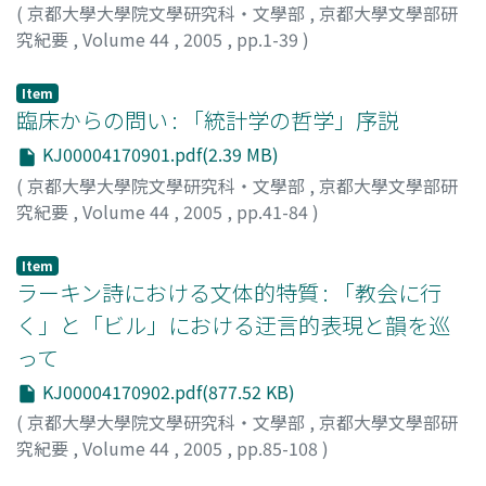
(
京都大學大學院文學研究科・文學部
,
京都大學文學部研
究紀要
,
Volume 44
,
2005
,
pp.1-39
)
齊藤, 泰弘
;
SAITO, Yasuhiro
;
サイトウ, ヤスヒロ
Item
臨床からの問い : 「統計学の哲学」序説
KJ00004170901.pdf(2.39 MB)
(
京都大學大學院文學研究科・文學部
,
京都大學文學部研
究紀要
,
Volume 44
,
2005
,
pp.41-84
)
出口, 康夫
;
DEGUCHI, Yasuo
;
デグチ, ヤスオ
Item
ラーキン詩における文体的特質 : 「教会に行
く」と「ビル」における迂言的表現と韻を巡
って
KJ00004170902.pdf(877.52 KB)
(
京都大學大學院文學研究科・文學部
,
京都大學文學部研
究紀要
,
Volume 44
,
2005
,
pp.85-108
)
宮内, 弘
;
MIYAUCHI, Hiromu
;
ミヤウチ, ヒロム