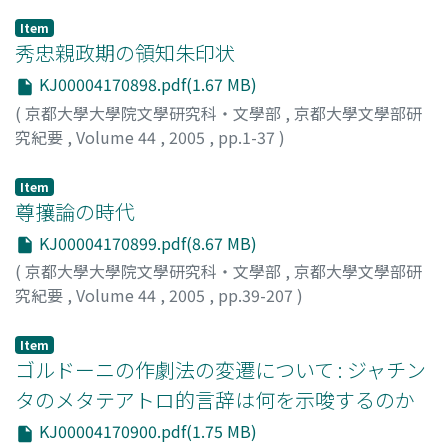
Item
秀忠親政期の領知朱印状
KJ00004170898.pdf(1.67 MB)
(
京都大學大學院文學研究科・文學部
,
京都大學文學部研
究紀要
,
Volume 44
,
2005
,
pp.1-37
)
藤井, 讓治
;
FUJII, Jyouji
;
フジイ, ジョウジ
Item
尊攘論の時代
KJ00004170899.pdf(8.67 MB)
(
京都大學大學院文學研究科・文學部
,
京都大學文學部研
究紀要
,
Volume 44
,
2005
,
pp.39-207
)
高橋, 秀直
;
TAKAHASI, Hidenao
;
タカハシ, ヒデナオ
Item
ゴルドーニの作劇法の変遷について : ジャチン
タのメタテアトロ的言辞は何を示唆するのか
KJ00004170900.pdf(1.75 MB)