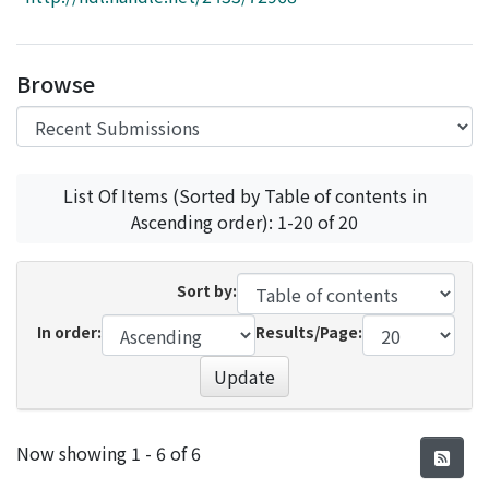
Access Statistics
Library Network
Browse
List Of Items (Sorted by Table of contents in
Ascending order): 1-20 of 20
Sort by:
In order:
Results/Page:
Update
Recent Submissions
Now showing
1 - 6 of 6