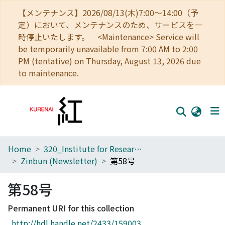
【メンテナンス】2026/08/13(木)7:00～14:00（予
定）において、メンテナンスのため、サービスを一
時停止いたします。 <Maintenance> Service will
be temporarily unavailable from 7:00 AM to 2:00
PM (tentative) on Thursday, August 13, 2026 due
to maintenance.
Home
320_Institute for Research in Humanities
Home
Zinbun (Newsletter)
第58号
Communities
第58号
Browse
Permanent URI for this collection
Download Ranking
http://hdl.handle.net/2433/159003