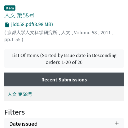
Item
人文 第58号
jid058.pdf(3.98 MB)
(
京都大学人文科学研究所
,
人文
,
Volume 58
,
2011
,
pp.1-55
)
List Of Items (Sorted by Issue date in Descending
order): 1-20 of 20
Recent Submissions
人文 第58号
Filters
Date issued