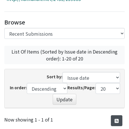
Access Statistics
Library Network
Browse
List Of Items (Sorted by Issue date in Descending
order): 1-20 of 20
Sort by:
In order:
Results/Page:
Update
Recent Submissions
Now showing
1 - 1 of 1