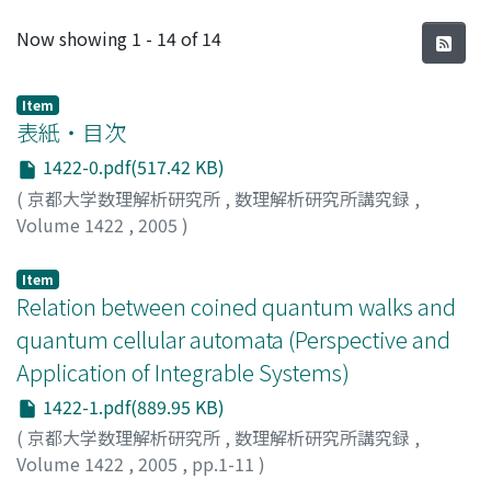
Recent Submissions
Now showing
1 - 14 of 14
Item
表紙・目次
1422-0.pdf(517.42 KB)
(
京都大学数理解析研究所
,
数理解析研究所講究録
,
Volume 1422
,
2005
)
Item
Relation between coined quantum walks and
quantum cellular automata (Perspective and
Application of Integrable Systems)
1422-1.pdf(889.95 KB)
(
京都大学数理解析研究所
,
数理解析研究所講究録
,
Volume 1422
,
2005
,
pp.1-11
)
Hamada, Masatoshi
;
Konno, Norio
;
Segawa, Etsuo
;
濱田,