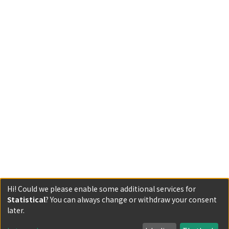
Hi! Could we please enable some additional services for
Statistical
? You can always change or withdraw your consent
Powered by DSpace and JAIRO Crawler-List
later.
All items in KURENAI are protected by original copyright,
with all rights reserved, unless otherwise indicated.