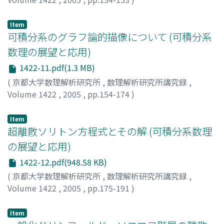
井ノ口, 順一
;
Inoguchi, Jun-ichi
Item
可積分系のグラフ論的描像について (可積分系
数理の展望と応用)
1422-11.pdf(1.3 MB)
(
京都大学数理解析研究所
,
数理解析研究所講究録
,
Volume 1422
,
2005
,
pp.154-174
)
中村, 佳正
;
上岡, 修平
;
大平, 倫宏
;
Nakamura, Yoshimasa
;
Kamioka, Shuhei
;
Ohira, Norihiro
;
70543297
Item
超離散ソリトン方程式とその解 (可積分系数理
の展望と応用)
1422-12.pdf(948.58 KB)
(
京都大学数理解析研究所
,
数理解析研究所講究録
,
Volume 1422
,
2005
,
pp.175-191
)
礒島, 伸
;
村田, 実貴生
;
薩摩, 順吉
;
Isojima, Shin
;
Murata,
Mikio
;
Satsuma, Junkichi
Item