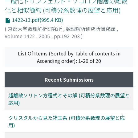
一般化ドリンフェルド・ソコロフ階層の離散
化と相似簡約 (可積分系数理の展望と応用)
1422-13.pdf(995.4 KB)
(
京都大学数理解析研究所
,
数理解析研究所講究録
,
Volume 1422
,
2005
,
pp.192-203
)
筧, 三郎
;
菊地, 哲也
;
Kakei, Saburo
;
Kikuchi, Tetsuya
[Tetsuya]
List Of Items (Sorted by Table of contents in
Ascending order): 1-20 of 20
Recent Submissions
超離散ソリトン方程式とその解 (可積分系数理の展望と
応用)
クリスタルから見た箱玉系 (可積分系数理の展望と応
用)