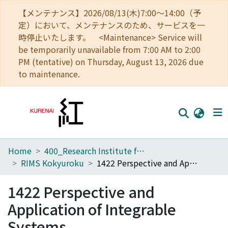
【メンテナンス】2026/08/13(木)7:00～14:00（予
定）において、メンテナンスのため、サービスを一
時停止いたします。 <Maintenance> Service will
be temporarily unavailable from 7:00 AM to 2:00
PM (tentative) on Thursday, August 13, 2026 due
to maintenance.
Home
400_Research Institute for Mathematical Sciences
Home
RIMS Kokyuroku
1422 Perspective and Application of Integrable Systems
Communities
1422 Perspective and
Browse
Application of Integrable
Download Ranking
Systems