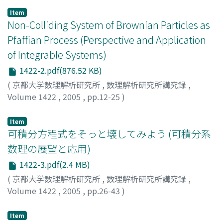
昌寿
;
今野, 紀雄
;
瀬川, 悦生
Item
Non-Colliding System of Brownian Particles as
Pfaffian Process (Perspective and Application
of Integrable Systems)
1422-2.pdf(876.52 KB)
(
京都大学数理解析研究所
,
数理解析研究所講究録
,
Volume 1422
,
2005
,
pp.12-25
)
Katori, Makoto
;
香取, 眞理
Item
可積分方程式をそっと壊してみよう (可積分系
数理の展望と応用)
1422-3.pdf(2.4 MB)
(
京都大学数理解析研究所
,
数理解析研究所講究録
,
Volume 1422
,
2005
,
pp.26-43
)
高橋, 大輔
;
渡部, 浩幸
;
Takahashi, Daisuke
;
Watabe,
Hiroyuki
Item