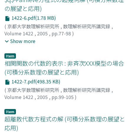
の展望と応用)
1422-6.pdf(1.78 MB)
(
京都大学数理解析研究所
,
数理解析研究所講究録
,
Volume 1422
,
2005
,
pp.77-98
)
梶原, 健司
;
増田, 哲
;
野海, 正俊
;
太田, 泰広
;
山田, 泰彦
;
Show more
Kajiwara, Kenji
;
Masuda, Tetsu
;
Noumi, Masatoshi
;
Ohta,
Yasuhiro
;
Yamada, Yasuhiko
Item
相関関数の代数的表示 : 非斉次XXX模型の場合
(可積分系数理の展望と応用)
1422-7.pdf(498.35 KB)
(
京都大学数理解析研究所
,
数理解析研究所講究録
,
Volume 1422
,
2005
,
pp.99-105
)
神保, 道夫
;
Jimbo, Michio
Item
超離散代数方程式の解 (可積分系数理の展望と
応用)