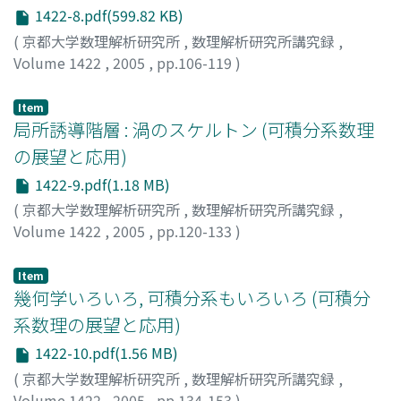
1422-8.pdf(599.82 KB)
(
京都大学数理解析研究所
,
数理解析研究所講究録
,
Volume 1422
,
2005
,
pp.106-119
)
広田, 良吾
;
高橋, 大輔
;
Hirota, Ryogo
;
Takahashi, Daisuke
Item
局所誘導階層 : 渦のスケルトン (可積分系数理
の展望と応用)
1422-9.pdf(1.18 MB)
(
京都大学数理解析研究所
,
数理解析研究所講究録
,
Volume 1422
,
2005
,
pp.120-133
)
福本, 康秀
;
Fukumoto, Yasuhide
Item
幾何学いろいろ, 可積分系もいろいろ (可積分
系数理の展望と応用)
1422-10.pdf(1.56 MB)
(
京都大学数理解析研究所
,
数理解析研究所講究録
,
Volume 1422
,
2005
,
pp.134-153
)