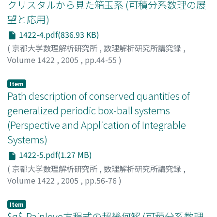
クリスタルから見た箱玉系 (可積分系数理の展
望と応用)
1422-4.pdf(836.93 KB)
(
京都大学数理解析研究所
,
数理解析研究所講究録
,
Volume 1422
,
2005
,
pp.44-55
)
国場, 敦夫
;
尾角, 正人
;
山田, 泰彦
;
Kuniba, Atsuo
;
Okado,
Masato
;
Yamada, Yasuhiko
Item
Path description of conserved quantities of
generalized periodic box-ball systems
(Perspective and Application of Integrable
Systems)
1422-5.pdf(1.27 MB)
(
京都大学数理解析研究所
,
数理解析研究所講究録
,
Volume 1422
,
2005
,
pp.56-76
)
Mada, Jun
;
Idzumi, Makoto
;
Tokihiro, Tetsuji
;
間田, 潤
;
泉, 誠
;
時弘, 哲治
Item
$q$-Painleve方程式の超幾何解 (可積分系数理