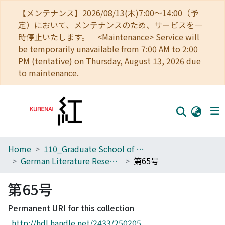
【メンテナンス】2026/08/13(木)7:00～14:00（予
定）において、メンテナンスのため、サービスを一
時停止いたします。 <Maintenance> Service will
be temporarily unavailable from 7:00 AM to 2:00
PM (tentative) on Thursday, August 13, 2026 due
to maintenance.
Home
110_Graduate School of Human and Environmental Studies
Home
German Literature Research
第65号
Communities
第65号
Browse
Permanent URI for this collection
Download Ranking
http://hdl.handle.net/2433/250205