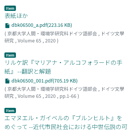
Item
表紙ほか
dbk06500_a.pdf(223.16 KB)
(
京都大学人間・環境学研究科ドイツ語部会
,
ドイツ文學
研究
,
Volume 65
,
2020
)
Item
リルケ訳『マリアナ・アルコフォラードの手
紙』 --翻訳と解題
dbk06500_001.pdf(705.19 KB)
(
京都大学人間・環境学研究科ドイツ語部会
,
ドイツ文學
研究
,
Volume 65
,
2020
,
pp.1-66
)
白坂, 彩乃
;
大川, 勇
;
SHIRASAKA, Ayano
;
OOKAWA, Isamu
;
シラサカ, アヤノ
;
オオカワ, イサム
Item
エマヌエル・ガイベルの『ブルンヒルト』を
めぐって --近代市民社会における中世伝説の可