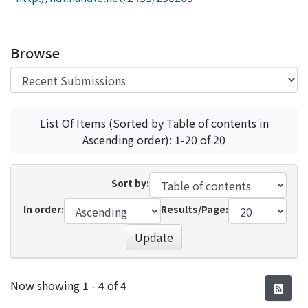
Access Statistics
Library Network
Browse
List Of Items (Sorted by Table of contents in
Ascending order): 1-20 of 20
Sort by:
In order:
Results/Page:
Update
Recent Submissions
Now showing
1 - 4 of 4