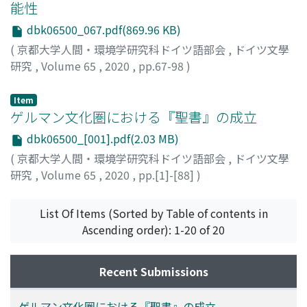
能性
dbk06500_067.pdf(869.96 KB)
(
京都大学人間・環境学研究科ドイツ語部会
,
ドイツ文學
研究
,
Volume 65
,
2020
,
pp.67-98
)
奥田, 敏広
;
OKUDA, Toshihiro
;
オクダ, トシヒロ
Item
ゲルマン文化圏における『聖書』の成立
dbk06500_[001].pdf(2.03 MB)
(
京都大学人間・環境学研究科ドイツ語部会
,
ドイツ文學
研究
,
Volume 65
,
2020
,
pp.[1]-[88]
)
河崎, 靖
;
KAWASAKI, Yasushi
;
カワサキ, ヤスシ
List Of Items (Sorted by Table of contents in
Ascending order): 1-20 of 20
Recent Submissions
ゲルマン文化圏における『聖書』の成立