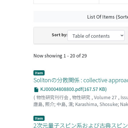
List Of Items (Sort
Sort by:
Recent Submissions
Now showing
1 - 20 of 29
Item
Solitonの分散関係 : collective approa
KJ00004808800.pdf(167.57 KB)
(
物性研究刊行会
,
物性研究
,
Volume 27
,
Iss
唐島, 照介
;
中島, 滉
;
Karashima, Shosuke
;
Nak
Item
2次元量子スピン系および古典スピン