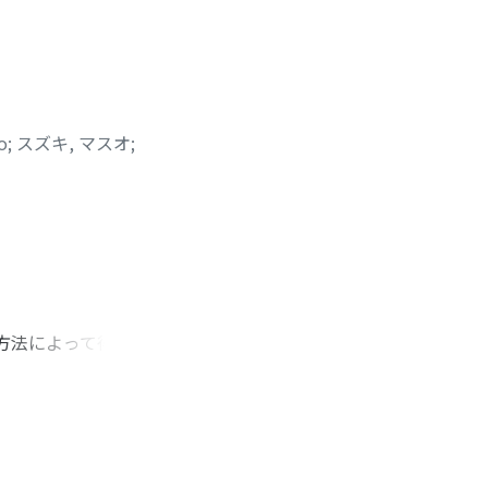
o
;
スズキ, マスオ
;
方法によって得られ
結果"を与えるもの
が使用可能となるに
元古典スピン系につ