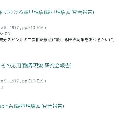
系における臨界現象(臨界現象,研究会報告)
ue 5
,
1977
,
pp.E13-E16
)
ヨシタケ
するN-成分スピン系の二次相転移点に於ける臨界現象を調べるために
した。
その応用(臨界現象,研究会報告)
ue 5
,
1977
,
pp.E17-E19
)
コ
pin系(臨界現象,研究会報告)