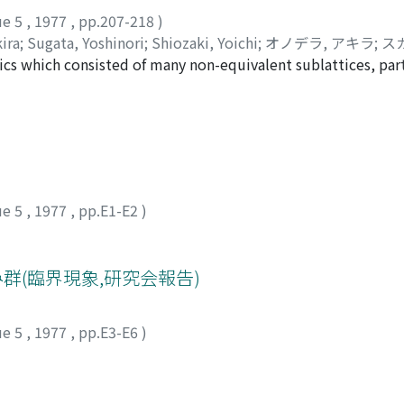
^<-βE_α>であるのに対し、量子系では,Hの固有状態でない|α>について<αl
ue 5
,
1977
,
pp.207-218
)
難であると考えられ、現在まで実行されていない。そこで量子系でのMo
ira
;
Sugata, Yoshinori
;
Shiozaki, Yoichi
;
オノデラ, アキラ
;
ス
ics which consisted of many non-equivalent sublattices, par
ceptibility of such systems showed different features from t
of ferroelectrics in the family of ammonium sulfate was well 
ue 5
,
1977
,
pp.E1-E2
)
群(臨界現象,研究会報告)
ue 5
,
1977
,
pp.E3-E6
)