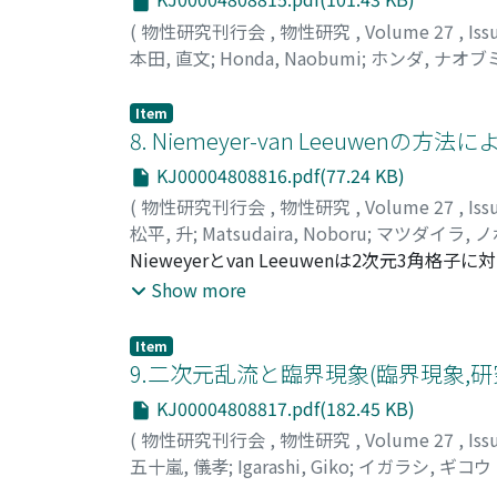
(
物性研究刊行会
,
物性研究
,
Volume 27
,
Iss
本田, 直文
;
Honda, Naobumi
;
ホンダ, ナオブ
Item
8. Niemeyer-van Leeuwen
KJ00004808816.pdf(77.24 KB)
(
物性研究刊行会
,
物性研究
,
Volume 27
,
Iss
松平, 升
;
Matsudaira, Noboru
;
マツダイラ, 
Nieweyerとvan Leeuwenは2次元
良い値を得ている。我々はこの方法を非磁性不
Show more
ない場合を扱い,(II)でこれを希薄な場合に拡
Item
9.二次元乱流と臨界現象(臨界現象,研
KJ00004808817.pdf(182.45 KB)
(
物性研究刊行会
,
物性研究
,
Volume 27
,
Iss
五十嵐, 儀孝
;
Igarashi, Giko
;
イガラシ, ギコウ