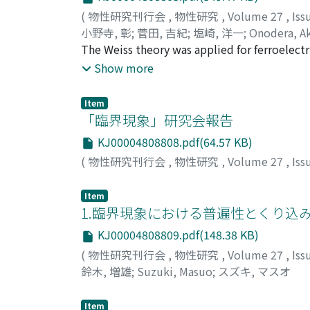
は,<αlHlα>=E_α,<αlexp(-βH)lα>=e
(
物性研究刊行会
,
物性研究
,
Volume 27
,
Iss
には計算不可能なためMonte Carlo法は困
小野寺, 彰
;
菅田, 吉紀
;
塩崎, 洋一
;
Onodera, Ak
ついて一つの方法を提案する.
ザキ, ヨウイチ
The Weiss theory was applied for ferroelectr
three nonequivalent ones. The dielectric sus
Show more
Weiss law. The peculiar dielectric behavior 
model.
Item
「臨界現象」研究会報告
KJ00004808808.pdf(64.57 KB)
(
物性研究刊行会
,
物性研究
,
Volume 27
,
Iss
Item
1.臨界現象における普遍性とくり込み
KJ00004808809.pdf(148.38 KB)
(
物性研究刊行会
,
物性研究
,
Volume 27
,
Iss
鈴木, 増雄
;
Suzuki, Masuo
;
スズキ, マスオ
Item