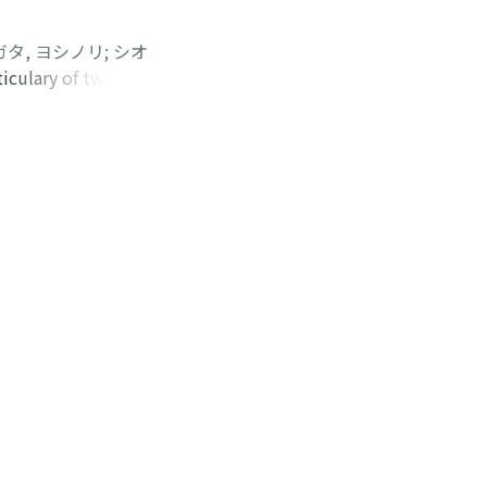
exp(-βH)α>が一般
nte Carlo法に
ガタ, ヨシノリ
;
シオ
ticulary of two and
he usual Curie-
explained by this