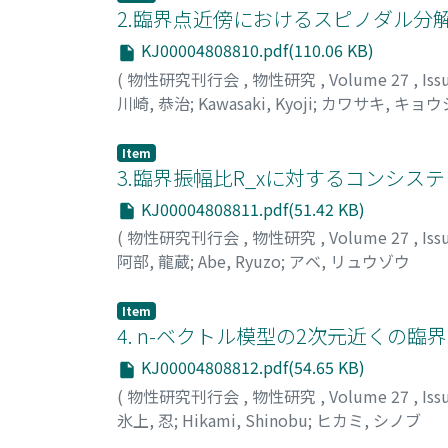
2.臨界点近傍におけるスピノダル分解
KJ00004808810.pdf(110.06 KB)
(
物性研究刊行会
,
物性研究
,
Volume 27
,
Iss
川崎, 恭治
;
Kawasaki, Kyoji
;
カワサキ, キョウ
Item
3.臨界振幅比R_xに対するコンシステ
KJ00004808811.pdf(51.42 KB)
(
物性研究刊行会
,
物性研究
,
Volume 27
,
Iss
阿部, 龍蔵
;
Abe, Ryuzo
;
アベ, リュウゾウ
Item
4. n-ベクトル模型の2次元近くの臨
KJ00004808812.pdf(54.65 KB)
(
物性研究刊行会
,
物性研究
,
Volume 27
,
Iss
氷上, 忍
;
Hikami, Shinobu
;
ヒカミ, シノブ