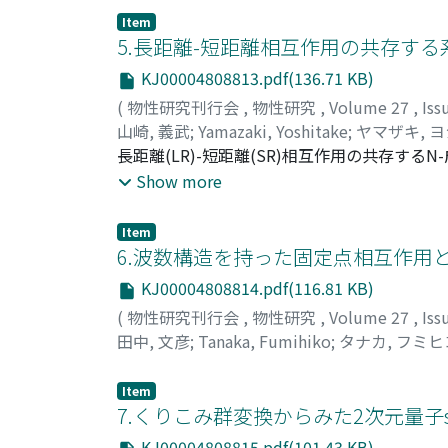
Item
5.長距離-短距離相互作用の共存する
KJ00004808813.pdf(136.71 KB)
(
物性研究刊行会
,
物性研究
,
Volume 27
,
Iss
山崎, 義武
;
Yamazaki, Yoshitake
;
ヤマザキ, 
長距離(LR)-短距離(SR)相互作用の共存
み群の理論と,得られた臨界指数について報告
Show more
Item
6.波数構造を持った固定点相互作用と
KJ00004808814.pdf(116.81 KB)
(
物性研究刊行会
,
物性研究
,
Volume 27
,
Iss
田中, 文彦
;
Tanaka, Fumihiko
;
タナカ, フミヒ
Item
7.くりこみ群変換からみた2次元量子s
KJ00004808815.pdf(101.43 KB)