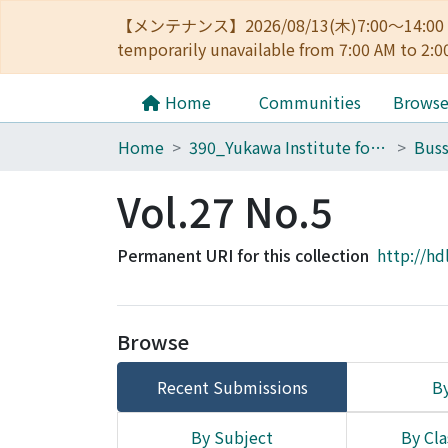
【メンテナンス】2026/08/13(木)7:00～14
temporarily unavailable from 7:00 AM to 2:0
Home
Communities
Brows
Home
390_Yukawa Institute for Theoretical Physics
Buss
Vol.27 No.5
Permanent URI for this collection
http://hd
Browse
Recent Submissions
By
By Subject
By Cla