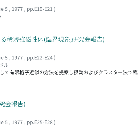
ue 5
,
1977
,
pp.E19-E21
)
ミ
の方法による稀薄強磁性体(臨界現象,研究会報告)
ue 5
,
1977
,
pp.E22-E24
)
ノボル
3角格子に対して有限格子近似の方法を提案し摂動およびクラスター法で
純物を含んだ正方格子の強磁性体に適用する。近似の説明のため
張する。
究会報告)
ue 5
,
1977
,
pp.E25-E28
)