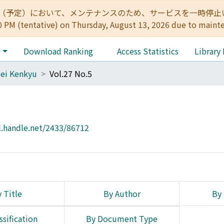
:00（予定）において、メンテナンスのため、サービスを一時停止いたします。 
0 PM (tentative) on Thursday, August 13, 2026 due to maint
e
Download Ranking
Access Statistics
Library
ei Kenkyu
Vol.27 No.5
l.handle.net/2433/86712
 Title
By Author
By 
ssification
By Document Type