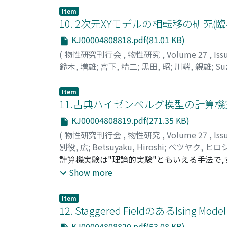
Item
10. 2次元XYモデルの相転移の研究(
KJ00004808818.pdf(81.01 KB)
(
物性研究刊行会
,
物性研究
,
Volume 27
,
Iss
鈴木, 増雄
;
宮下, 精二
;
黒田, 昭
;
川端, 親雄
;
Su
ミヤシタ, セイジ
;
クロダ, アキラ
;
カワバタ, 
Item
11.古典ハイゼンベルグ模型の計算機
KJ00004808819.pdf(271.35 KB)
(
物性研究刊行会
,
物性研究
,
Volume 27
,
Iss
別役, 広
;
Betsuyaku, Hiroshi
;
ベツヤク, ヒロ
計算機実験は"理論的実験"ともいえる手法で
た結果は,解析的な方法で求められた結果に対
Show more
と考えることができる。その精度は主として
従って重要性が増加することが予想される。こ
Item
いて,Watsonによるモンテカルロ法を用い
12. Staggered FieldのあるIsin
KJ00004808820.pdf(53.08 KB)