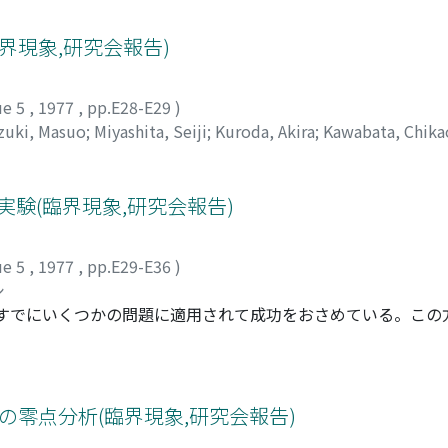
臨界現象,研究会報告)
ue 5
,
1977
,
pp.E28-E29
)
zuki, Masuo
;
Miyashita, Seiji
;
Kuroda, Akira
;
Kawabata, Chika
チカオ
実験(臨界現象,研究会報告)
ue 5
,
1977
,
pp.E29-E36
)
シ
,すでにいくつかの問題に適用されて成功をおさめている。この
しで"実験データ"を与えるし,また実験事実に対しては"理論的
計算機の使用時間に依存しているので,今後高速大型電子計算機
こではノヽイゼンベルグ型の相互作用をもつ3次元および2次
て相転移の様相を調べた結果について報告する。
g Modelの零点分析(臨界現象,研究会報告)