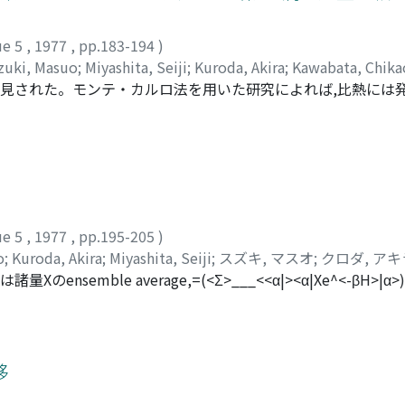
ue 5
,
1977
,
pp.183-194
)
zuki, Masuo
;
Miyashita, Seiji
;
Kuroda, Akira
;
Kawabata, Chika
発見された。モンテ・カルロ法を用いた研究によれば,比熱には
チカオ
以下の温度領域においてスピンの配列状態にKosterlitzとTh
ue 5
,
1977
,
pp.195-205
)
o
;
Kuroda, Akira
;
Miyashita, Seiji
;
スズキ, マスオ
;
クロダ, アキ
Xのensemble average,=(<Σ>___<<α|><α|Xe^<-βH>|α>)/
アン,|α>は系の1状態,β=1/kT),の|α>についての和が実行困難の時
って,_=<Σ>___<<α|>_<α'|X|α'>/_はMonte Carlo法による
figuration)として求めるものである。状態|α>を<α|exp(-βH)α>
xp(-βH)|α>に従ってstepさせ,|α>が<αlexp(-βH)α>に従っ
移
そこでの平均をとる方法が普通行なわれている。しかし,すべが対角