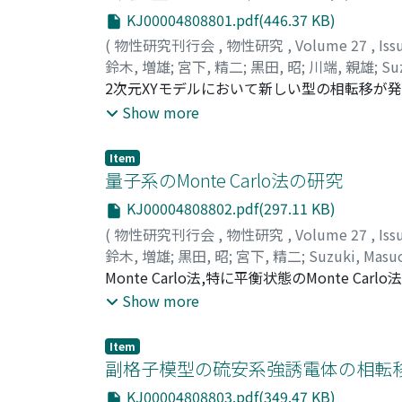
KJ00004808801.pdf(446.37 KB)
(
物性研究刊行会
,
物性研究
,
Volume 27
,
Iss
鈴木, 増雄
;
宮下, 精二
;
黒田, 昭
;
川端, 親雄
;
Su
ミヤシタ, セイジ
2次元XYモデルにおいて新しい型の相転移が
;
クロダ, アキラ
;
カワバタ, 
のにもかかわらず帯磁率には発散が起り,特に転移点
Show more
たような渦生成がみられた。
Item
量子系のMonte Carlo法の研究
KJ00004808802.pdf(297.11 KB)
(
物性研究刊行会
,
物性研究
,
Volume 27
,
Iss
鈴木, 増雄
;
黒田, 昭
;
宮下, 精二
;
Suzuki, Masu
Monte Carlo法,特に平衡状態のMonte Carlo法は諸量
<α|e^<-βH|α>)(ここでHは系のノヽミルトニ
Show more
<α|exp(=βH)|α>に比例する確率でとりだし,それによ
average,|α>_はMonte Calroの1 con
Item
法として,kinetic modelのように状態を<αle
副格子模型の硫安系強誘電体の相転
ensemble,つまり平衡状態を作りだし,
KJ00004808803.pdf(349.47 KB)