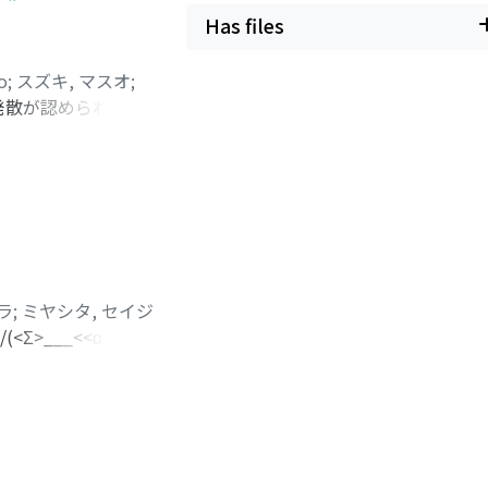
Has files
o
;
スズキ, マスオ
;
発散が認められない
oulessが予測し
ラ
;
ミヤシタ, セイジ
(<Σ>___<<α|>
,状態|α>を
ensemble
に比例する確率でとり出す方
て分布しているような
化されている古典系で