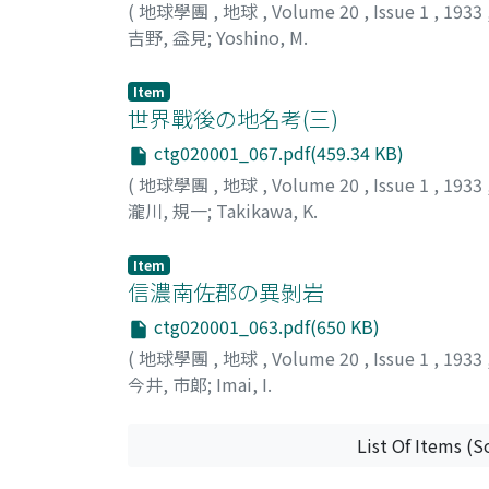
(
地球學團
,
地球
,
Volume 20
,
Issue 1
,
1933
吉野, 益見
;
Yoshino, M.
Item
世界戰後の地名考(三)
ctg020001_067.pdf(459.34 KB)
(
地球學團
,
地球
,
Volume 20
,
Issue 1
,
1933
瀧川, 規一
;
Takikawa, K.
Item
信濃南佐郡の異剝岩
ctg020001_063.pdf(650 KB)
(
地球學團
,
地球
,
Volume 20
,
Issue 1
,
1933
今井, 市郞
;
Imai, I.
List Of Items (S