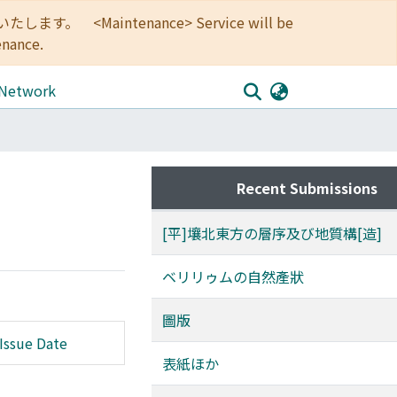
<Maintenance> Service will be
enance.
 Network
Recent Submissions
[平]壤北東方の層序及び地質構[造]
ベリリゥムの自然產狀
圖版
Issue Date
表紙ほか