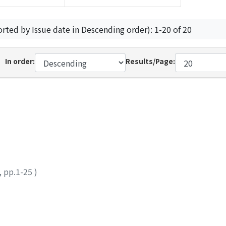
orted by Issue date in Descending order): 1-20 of 20
In order:
Results/Page:
,
pp.1-25
)