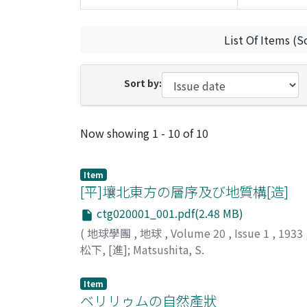
List Of Items (S
Sort by:
Recent Submissions
Now showing
1 - 10 of 10
Item
[平]壤北東方の層序及び地質構[造]
ctg020001_001.pdf(2.48 MB)
(
地球學團
,
地球
,
Volume 20
,
Issue 1
,
1933
松下, [進]
;
Matsushita, S.
Item
ベリリゥムの自然產狀