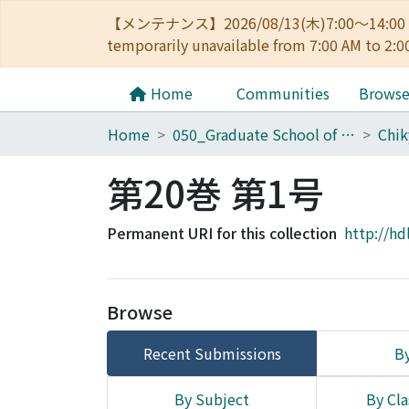
【メンテナンス】2026/08/13(木)7:00～14
temporarily unavailable from 7:00 AM to 2:0
Home
Communities
Brows
Home
050_Graduate School of Science
Chik
第20巻 第1号
Permanent URI for this collection
http://hd
Browse
Recent Submissions
By
By Subject
By Cla