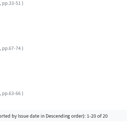
,
pp.33-51
)
,
pp.67-74
)
,
pp.63-66
)
orted by Issue date in Descending order): 1-20 of 20