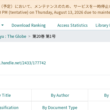
:00（予定）において、メンテナンスのため、サービスを一時停止いたします。 
0 PM (tentative) on Thursday, August 13, 2026 due to maint
e
Download Ranking
Access Statistics
Library
yu : The Globe
第20巻 第1号
l.handle.net/2433/177742
 Title
By Author
By 
ssification
By Document Type