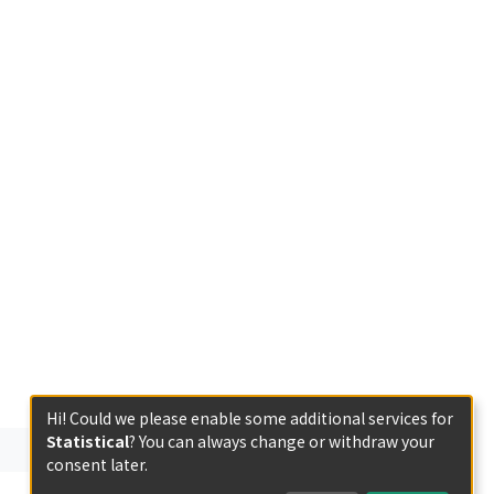
Hi! Could we please enable some additional services for
Statistical
? You can always change or withdraw your
consent later.