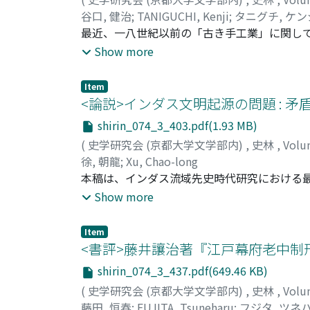
の光を放った年なのである。
谷口, 健治
;
TANIGUCHI, Kenji
;
タニグチ, ケン
最近、一八世紀以前の「古き手工業」に関し
という点が強調されるようになってきた。し
Show more
そこで、本稿においては、都市の市民権と手
能を経済的機能と並ぶ「古き手工業」のもう
Item
いたのかを検討することにした。一八世紀以
<論説>インダス文明起源の問題 : 矛
体制と手工業との係わりを検討の手がかりと
shirin_074_3_403.pdf(1.93 MB)
(
史学研究会 (京都大学文学部内)
,
史林
,
Volu
徐, 朝龍
;
Xu, Chao-long
本稿は、インダス流域先史時代研究における最大の課
化説」と「初期 Harappa 文化説」とが
Show more
両説は「先 Harappa 文化」(または「初期 H
器が明確に異質であるにもかかわらずこれを
Item
傾向は二つの要因による。一つは、発掘を経
<書評>藤井讓治著『江戸幕府老中制
「先」または「初期」を主張する根拠としている
shirin_074_3_437.pdf(649.46 KB)
いにもかかわらず学説の成立を性急に求めて
(
史学研究会 (京都大学文学部内)
,
史林
,
Volu
かく検討すると、両文化の問には明確な断絶
藤田, 恒春
;
FUJITA, Tsuneharu
;
フジタ, ツネ