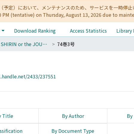
:00（予定）において、メンテナンスのため、サービスを一時停止いたします。 
0 PM (tentative) on Thursday, August 13, 2026 due to maint
e
Download Ranking
Access Statistics
Library
THE SHIRIN or the JOURNAL OF HISTORY
74巻3号
l.handle.net/2433/237551
 Title
By Author
By 
ssification
By Document Type