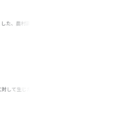
とした、農村調査に
念の再考も本稿の射
性を継承している。
に確認される村落
生産・生活の多段階
摘される。婚姻をめ
には市場社会概念的
に対して生じたこの
たこの年の出来事に
、意義を捉えようと
の成果をふまえて筆
のであり、この深刻
二三八年は、政治支
ての光首政」が最後