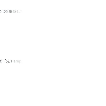
文化を形成していた
いるとは言い難い。
事実から、政治的機
うな役割を果たして
の都市における政治
 Harappa 文
ることを目的とする。
るにあたって、両者の土
り立っている。この
関係においても、
が未だ発見されていな
遺跡の層位状況を細
根拠である、時代の