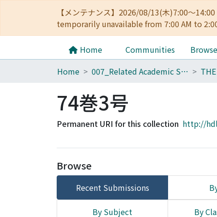
【メンテナンス】2026/08/13(木)7:00～14
temporarily unavailable from 7:00 AM to 2:0
Home
Communities
Brows
Home
007_Related Academic Societies
74巻3号
Permanent URI for this collection
http://hd
Browse
Recent Submissions
By
By Subject
By Cla