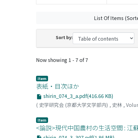
List Of Items (Sort
Sort by:
Recent Submissions
Now showing
1 - 7 of 7
Item
表紙・目次ほか
shirin_074_3_a.pdf(416.66 KB)
(
史学研究会 (京都大学文学部内)
,
史林
,
Volu
Item
<論説>現代中国農村の生活空間 : 
shirin_074_3_307.pdf(1.86 MB)