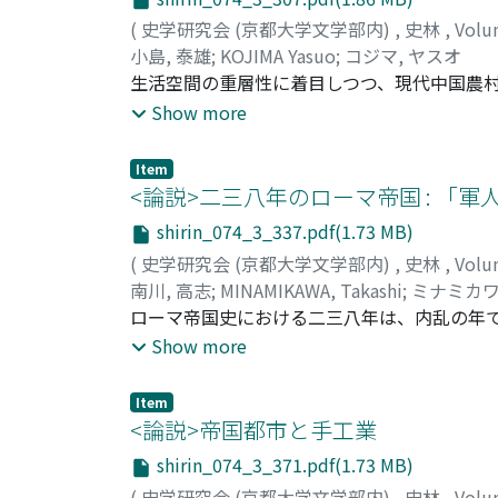
(
史学研究会 (京都大学文学部内)
,
史林
,
Volu
小島, 泰雄
;
KOJIMA Yasuo
;
コジマ, ヤスオ
生活空間の重層性に着目しつつ、現代中国農
基づく実態的検討が本稿では行われる。中国
Show more
程の一部を構成する。二八戸の調査村は小村
生業としての農業において、生産責任制導入
Item
は、その生活と生産の二重の近接性に支持さ
<論説>二三八年のローマ帝国 : 「
に農民と集市・集鎮との経済的関係が見られ
shirin_074_3_337.pdf(1.73 MB)
ぐる検討からは、村落が外婚単位的傾向を示
(
史学研究会 (京都大学文学部内)
,
史林
,
Volu
な原理は認められないことなどが明らかとな
南川, 高志
;
MINAMIKAWA, Takashi
;
ミナミカワ
ローマ帝国史における二三八年は、内乱の年
年の内乱は、元老院の積極的な行動により、
Show more
ついて、本稿は元首政史上異例の積極性をみ
試みた。 先行研究、とりわけこの問題に重要
Item
者は次の如く論じている。即ち、マクシミヌ
<論説>帝国都市と手工業
な事実から生じた危機感が、首都の元老院議
shirin_074_3_371.pdf(1.73 MB)
配層としての元老院議員階層、そしてそれと
(
史学研究会 (京都大学文学部内)
,
史林
,
Volu