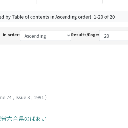
ed by Table of contents in Ascending order): 1-20 of 20
In order:
Results/Page:
me 74
,
Issue 3
,
1991
)
江蘇省六合県のばあい