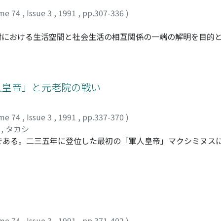
me 74
,
Issue 3
,
1991
,
pp.307-336
)
村における生活空間と社会生活の相互関係の一端の解明を目的
農村研究の有力な分析枠のひとつであるスキナーの市場社会概
的集落形態をもつ雑姓村であり、村民小組として生産隊の領域
以降の強固な家族経営のもつ個別性に対して、村民小組レベル
れ、家族経営の補完的機能を微弱ながらも果たしている。また
軍人皇帝」と元老院の戦い
、その範域である市場圏の特徴として大規模性と不均質性が指
すこと、市場圏は調査村の通婚圏を内包するがその婚姻の過程
me 74
,
Issue 3
,
1991
,
pp.337-370
)
った。
, タカシ
である。二三五年に登位した最初の「軍人皇帝」マクシミヌス
遂にこの皇帝を打倒するに至った。多くの研究者の注意を引い
せた元老院の行動に焦点を当て、その原動力を解明することで
な業績をなしたK・ディーツの見解を検討・批判したのち、そ
スの登位と統治は、元老院議員階層からの皇帝の遊離を示すも
員たちを団結させ、積極的な行動へと至らせた。その意味で、
協同してきた皇帝の政治体制、いわば「アリストクラシーとし
me 74
,
Issue 3
,
1991
,
pp.371-402
)