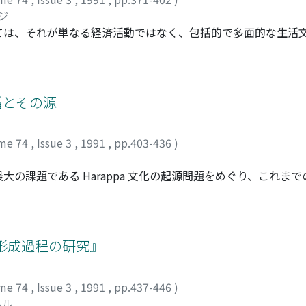
ジ
ては、それが単なる経済活動ではなく、包括的で多面的な生活
かし、多面性の具体的な様相についてはそれほど明瞭になって
工業における営業権が一組のものとして取得されていたという
一つの重要機能と捉え、手工業が都市の自治体制の中でどのよ
前の都市の在り方を考慮して、三つの帝国都市を選び、これら
盾とその源
した。
me 74
,
Issue 3
,
1991
,
pp.403-436
)
題である Harappa 文化の起源問題をめぐり、これまでの「先
抱えている最も根本的な矛盾を指摘し、それらの矛盾の源を解明す
arappa 文化」) と盛期 Harappa 文化との系譜関係を議論す
結び付け、ないしはその異質性を過小評価し、無視した上で成
た一部の遺跡で確認された両文化の層位的上下関係を文化継承
形成過程の研究』
こと。もう一つは、盛期 Harappa 文化を産んだ先行文化
きたことである。しかし、筆者によれば、両文化が重なりあう
me 74
,
Issue 3
,
1991
,
pp.437-446
)
が認められるのであって、従来の学説が成り立つための最大の
ハル