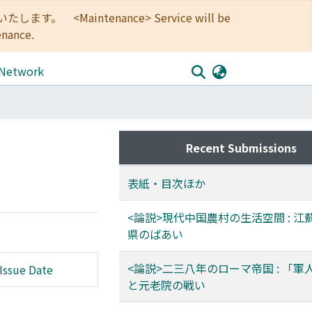
<Maintenance> Service will be
enance.
 Network
Recent Submissions
表紙・目次ほか
<論説>現代中国農村の生活空間 : 江
県のばあい
<論説>二三八年のローマ帝国 : 「軍
Issue Date
と元老院の戦い