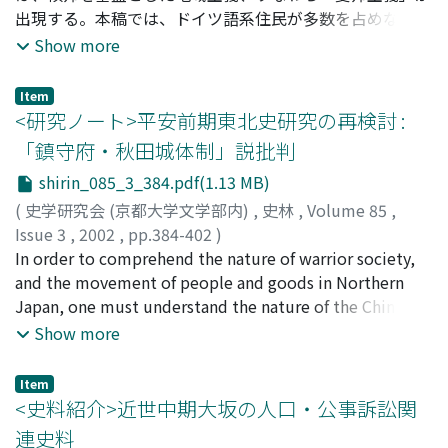
治状況の一変によって破られ、徴税に関する官僚統制も根
出現する。本稿では、ドイツ語系住民が多数を占めながら
本的に変化することになる。
も少数派としてイタリア語系住民が存在していたティロー
Show more
ル伯領をとりあげ、この「愛邦主義」について考察した。
ティロールの「愛邦主義」は、中央集権化を推進する国家
Item
官僚機構や、イタリア語住民が居住するヴェルシュ地域、
<研究ノート>平安前期東北史研究の再検討 :
そして宗教・教育への国家介入などを「他者」とする中で
「鎮守府・秋田城体制」説批判
形成される。ただし、「愛邦主義」の根拠となったのは
shirin_085_3_384.pdf(1.13 MB)
「民族」ではなく、領邦と君主との契約の総体である「国
法」であった。ヴェルシュ地域との関係は、ワイン利害に
(
史学研究会 (京都大学文学部内)
,
史林
,
Volume 85
,
代表される具体的な利害関係に規定されており、ヴェルシ
Issue 3
,
2002
,
pp.384-402
)
ュ地域が国制から排除されたのも、「国法」に基づく地域
渕原, 智幸
In order to comprehend the nature of warrior society,
;
FUCHIHARA, Tomoyuki
;
フチハラ, トモユキ
的自治の伝統が根拠とされている。また、「ドイツ」やハ
and the movement of people and goods in Northern
プスブルク帝国とのつながりは否定される一方、「国法」
Japan, one must understand the nature of the Chinjufu
を保証する存在としてのハプスブルク君主には忠実である
headquarters of far north, and the Akita castle. From the
Show more
ことが強調された。このティロールの事例が示すように、
1950s through the 1970s, it had become standard to
ハプスブルク帝国の国家統合においては、「国法」を論拠
describe Northern Japan as the 'Independent State of
Item
とした各領邦の自立性の主張が常に問題となっていた。
Ou (Mutsu and Dewa provinces).' Nevertheless, from
<史料紹介>近世中期大坂の人口・公事訴訟関
the 1980s until the present, the situation in Northern
連史料