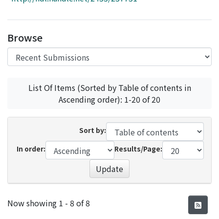
Access Statistics
Library Network
Browse
List Of Items (Sorted by Table of contents in
Ascending order): 1-20 of 20
Sort by:
In order:
Results/Page:
Update
Recent Submissions
Now showing
1 - 8 of 8