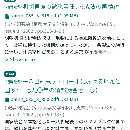
邦結成論の起源であるトランスヴァールに偏ってきた。し
<論説>明朝官僚の徴税責任 : 考成法の再検討
かし、短期間で連邦結成が実現した理由は、イギリス系と
shirin_085_3_315.pdf(1.98 MB)
オランダ系(アフリカーナと自称) の「協力の歴史」が存在
(
史学研究会 (京都大学文学部内)
,
史林
,
Volume 85
,
したケープに求めるべきである。当地が提唱する「和解」
Issue 3
,
2002
,
pp.315-349
)
は、とくに一大「国民」運動としての「連邦結成運動」
谷井, 陽子
明朝初期の税糧徴収は、現物による長距離輸送を前提とし
;
TANII, Yoko
;
タニイ, ヨウコ
と、同運動の機関誌『ステイト』誌とを通して、南ア全域
て、徴税に特化した機構が握っていたが、一条製法の施行
に拡大した。ここに確立した表象は、一九九四年まで白人
に伴い、州県掌印官を窓口とする通常の行政機構が扱うよ
国家として存立することとなる南ア国家においても、文化
うになる。それによって、明中期には税糧徴収の責任体系
Show more
統合の基本装置となっていく。
が再構築され、巡撫・巡按が監督するという制度が確立し
た。これは撫按を頂点とする行政機構の再組織化の一環で
Item
もある。万暦期の張居正による考成法は、こうした動きの
<論説>一八世紀末ティロールにおける地域と
帰結であり、撫按による監督業務を中央でさらに統制しよ
国家 : 一七九〇年の領邦議会を中心に
うとするものであった。考成法は張居正以後も一貫して運
shirin_085_3_350.pdf(1.81 MB)
用されたが、抜け道が多く、実際の人事との結びつきも薄
弱であったため、徴税実績の向上に与えた効果は疑わし
(
史学研究会 (京都大学文学部内)
,
史林
,
Volume 85
,
い。税糧徴収の徹底が明朝政権を支える縉紳地主層の利益
Issue 3
,
2002
,
pp.350-383
)
に抵触するものであった以上、実効を上げ得る制度の設
佐久間, 大介
国家統合が本格化した一八世紀後半のハプスブルク帝国で
;
SAKUMA, Daisuke
;
サクマ, ダイスケ
立・施行には限界があった。この限界は明清交替に伴う政
は、領邦を基盤とした地域主義、すなわち「愛邦主義」が