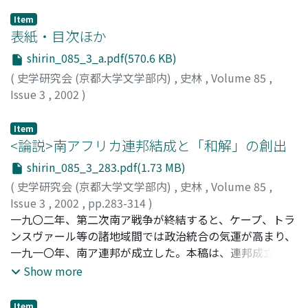
Item
表紙・目次ほか
shirin_085_3_a.pdf(570.6 KB)
(
史学研究会 (京都大学文学部内)
,
史林
,
Volume 85
,
Issue 3
,
2002
)
Item
<論説>南アフリカ連邦結成と「和解」の創出
shirin_085_3_283.pdf(1.73 MB)
(
史学研究会 (京都大学文学部内)
,
史林
,
Volume 85
,
Issue 3
,
2002
,
pp.283-314
)
堀内, 隆行
一九〇二年、第二次南ア戦争が終結すると、ケープ、トラ
;
HORIUCHI, Takayuki
;
ホリウチ, タカユキ
ンスヴァール等の諸地域間では政治統合の気運が高まり、
一九一〇年、南ア連邦が成立した。本稿は、連邦成立を白
人間の文化統合と把握し、白人間の「和解」を基調とする
Show more
国民国家創出、白人の「白人化」、白人開拓者の政治文
化、という三つの視座を導入する。先行研究の関心は、連
Item