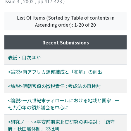
Issue 3
,
2002
,
pp.417-423
)
system) becomes untenable.
松浦, 正孝
;
MATSUURA, Masataka
;
マツウラ, マサタカ
List Of Items (Sorted by Table of contents in
Ascending order): 1-20 of 20
Recent Submissions
表紙・目次ほか
<論説>南アフリカ連邦結成と「和解」の創出
<論説>明朝官僚の徴税責任 : 考成法の再検討
<論説>一八世紀末ティロールにおける地域と国家 : 一
七九〇年の領邦議会を中心に
<研究ノート>平安前期東北史研究の再検討 : 「鎮守
府・秋田城体制」説批判