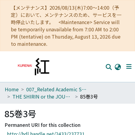
【メンテナンス】2026/08/13(木)7:00～14:00（予
定）において、メンテナンスのため、サービスを一
時停止いたします。 <Maintenance> Service will
be temporarily unavailable from 7:00 AM to 2:00
PM (tentative) on Thursday, August 13, 2026 due
to maintenance.
Home
007_Related Academic Societies
Home
THE SHIRIN or the JOURNAL OF HISTORY
85巻3号
Communities
85巻3号
Browse
Permanent URI for this collection
Download Ranking
http://hdl.handle.net/2433/237731