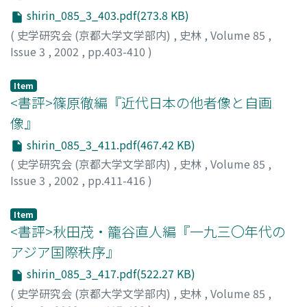
Japan has been characterized as the Chinjufu-Akita
shirin_085_3_403.pdf(273.8 KB)
castle system', whereby northern Ou was administered
by the Chinjufu and Akita castle. In other words, the
(
史学研究会 (京都大学文学部内)
,
史林
,
Volume 85
,
Chinjufu and Akita castle were the equivalent of a
Issue 3
,
2002
,
pp.403-410
)
provincial government (kokufu), which in fact
有坂, 道子
;
ARISAKA, Michiko
;
アリサカ, ミチコ
administered southern Ou. Much of his latter
Item
interpretation stems from the notion that six
<書評>篠原徹編『近代日本の他者像と自画
autonomous discricts existed in Northern Japan
像』
throughout the tenth century. An examination of the
shirin_085_3_411.pdf(467.42 KB)
sources reveals, however, that the northernmost four of
(
史学研究会 (京都大学文学部内)
,
史林
,
Volume 85
,
these six discricts no longer existed at this time. Even
Issue 3
,
2002
,
pp.411-416
)
though several noted scholars of ancient Japan
菊地, 暁
;
KIKUCHI, Akira
;
キクチ, アキラ
emphasize the existence of these four counties, they
can be verified through reliable historical records.
Item
<書評>秋田茂・籠谷直人編『一九三〇年代の
Instead, they were abolished sometime prior to the
tenth century. This article thus reveals that the
アジア国際秩序』
autonomous four northernmost districts of Mutsu did
shirin_085_3_417.pdf(522.27 KB)
not exist. Hence the notion that they were governed by
(
史学研究会 (京都大学文学部内)
,
史林
,
Volume 85
,
the Chinjufu (and indeed the very Chinjufu Akita castle