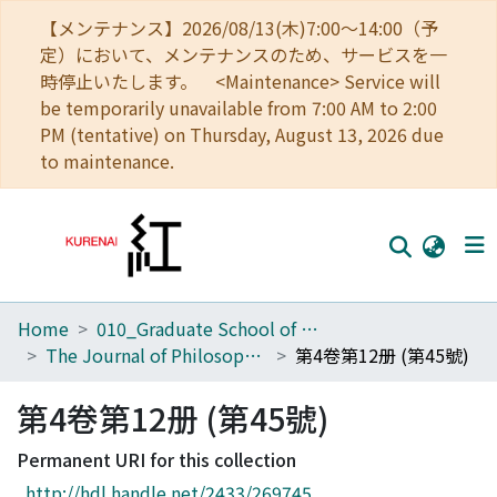
【メンテナンス】2026/08/13(木)7:00～14:00（予
定）において、メンテナンスのため、サービスを一
時停止いたします。 <Maintenance> Service will
be temporarily unavailable from 7:00 AM to 2:00
PM (tentative) on Thursday, August 13, 2026 due
to maintenance.
Home
010_Graduate School of Letters
Home
The Journal of Philosophical Studies
第4卷第12册 (第45號)
Communities
第4卷第12册 (第45號)
Browse
Permanent URI for this collection
Download Ranking
http://hdl.handle.net/2433/269745