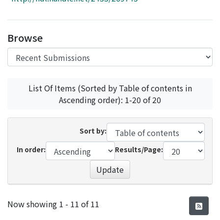
Access Statistics
Library Network
Browse
List Of Items (Sorted by Table of contents in
Ascending order): 1-20 of 20
Sort by:
In order:
Results/Page:
Update
Recent Submissions
Now showing
1 - 11 of 11