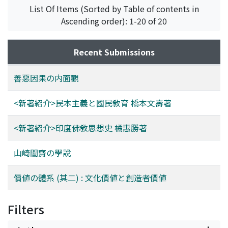
List Of Items (Sorted by Table of contents in
Ascending order): 1-20 of 20
Recent Submissions
善惡因果の内面觀
<新著紹介>民本主義と國民敎育 橋本文壽著
<新著紹介>印度佛敎思想史 橘惠勝著
山崎闇齋の學說
價値の體系 (其二) : 文化價値と創造者價値
Filters