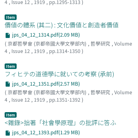
4
,
Issue 12
,
1919
,
pp.1295-1313
)
齋藤, 唯信
Item
價値の體系 (其二) : 文化價値と創造者價値
jps_04_12_1314.pdf(2.09 MB)
(
京都哲學會 (京都帝國大學文學部内)
,
哲學研究
,
Volume
4
,
Issue 12
,
1919
,
pp.1314-1350
)
左右田, 喜一郞
Item
フィヒテの道德學に就いての考察 (承前)
jps_04_12_1351.pdf(2.57 MB)
(
京都哲學會 (京都帝國大學文學部内)
,
哲學研究
,
Volume
4
,
Issue 12
,
1919
,
pp.1351-1392
)
世良, 壽男
Item
<雜錄>拙著「社會學原理」の批評に答ふ
jps_04_12_1393.pdf(1.29 MB)