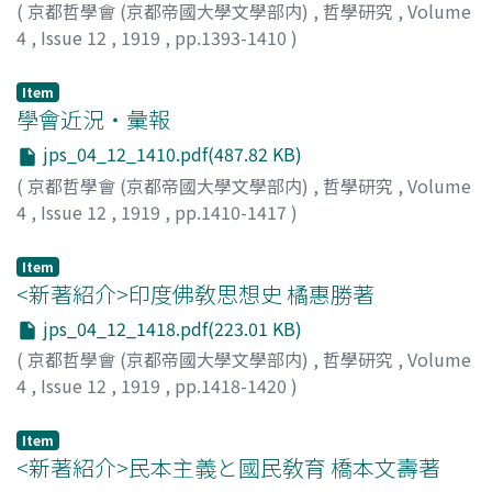
(
京都哲學會 (京都帝國大學文學部内)
,
哲學研究
,
Volume
4
,
Issue 12
,
1919
,
pp.1393-1410
)
高田, 保馬
Item
學會近況・彙報
jps_04_12_1410.pdf(487.82 KB)
(
京都哲學會 (京都帝國大學文學部内)
,
哲學研究
,
Volume
4
,
Issue 12
,
1919
,
pp.1410-1417
)
本田, 義英
;
務臺, 理作
Item
<新著紹介>印度佛敎思想史 橘惠勝著
jps_04_12_1418.pdf(223.01 KB)
(
京都哲學會 (京都帝國大學文學部内)
,
哲學研究
,
Volume
4
,
Issue 12
,
1919
,
pp.1418-1420
)
本田, 義英
Item
<新著紹介>民本主義と國民敎育 橋本文壽著