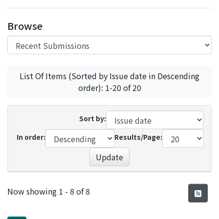
Access Statistics
Browse
Library Network
List Of Items (Sorted by Issue date in Descending
order): 1-20 of 20
Sort by:
In order:
Results/Page:
Update
Recent Submissions
Now showing
1 - 8 of 8