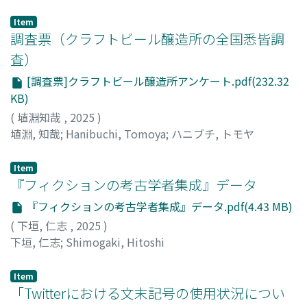
0447-7645
;
ハニブチ, トモヤ
Item
調査票（クラフトビール醸造所の全国悉皆調
査）
[調査票]クラフトビール醸造所アンケート.pdf(232.32
KB)
(
埴淵知哉
,
2025
)
埴淵, 知哉
;
Hanibuchi, Tomoya
;
ハニブチ, トモヤ
Item
『フィクションの考古学者集成』データ
『フィクションの考古学者集成』データ.pdf(4.43 MB)
(
下垣, 仁志
,
2025
)
下垣, 仁志
;
Shimogaki, Hitoshi
Item
「Twitterにおける文末記号の使用状況につい