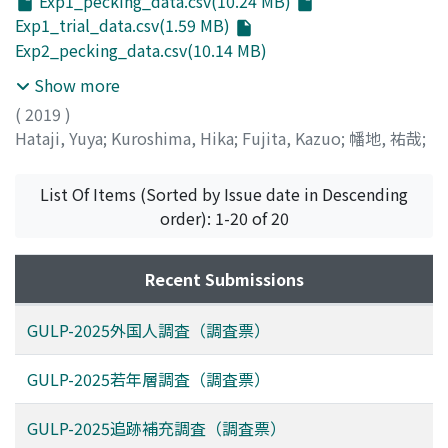
Exp1_pecking_data.csv(10.24 MB)
Exp1_trial_data.csv(1.59 MB)
Exp2_pecking_data.csv(10.14 MB)
Show more
(
2019
)
Hataji, Yuya
;
Kuroshima, Hika
;
Fujita, Kazuo
;
幡地, 祐哉
;
黒島, 妃香
;
藤田, 和生
List Of Items (Sorted by Issue date in Descending
order): 1-20 of 20
Recent Submissions
GULP-2025外国人調査（調査票）
GULP-2025若年層調査（調査票）
GULP-2025追跡補充調査（調査票）