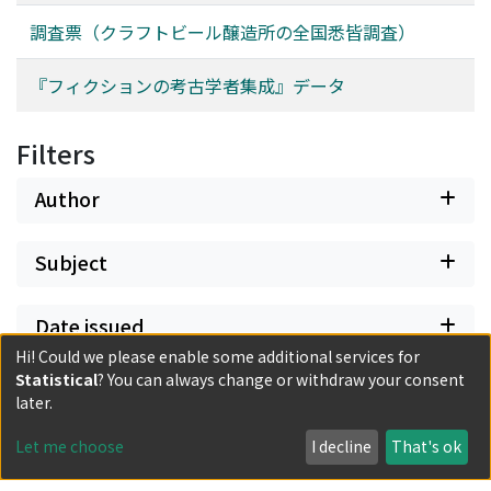
調査票（クラフトビール醸造所の全国悉皆調査）
『フィクションの考古学者集成』データ
Filters
Author
Subject
Date issued
Hi! Could we please enable some additional services for
Statistical
? You can always change or withdraw your consent
Document Type
later.
Let me choose
I decline
That's ok
Has files