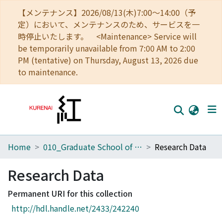
【メンテナンス】2026/08/13(木)7:00～14:00（予
定）において、メンテナンスのため、サービスを一
時停止いたします。 <Maintenance> Service will
be temporarily unavailable from 7:00 AM to 2:00
PM (tentative) on Thursday, August 13, 2026 due
to maintenance.
Home
010_Graduate School of Letters
Research Data
Home
Communities
Research Data
Browse
Permanent URI for this collection
http://hdl.handle.net/2433/242240
Download Ranking