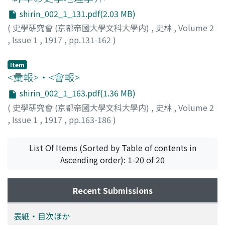
shirin_002_1_131.pdf(2.03 MB)
(
史學硏究會 (京都帝國大學文科大學内)
,
史林
,
Volume 2
,
Issue 1
,
1917
,
pp.131-162
)
Item
<彙報>・<會報>
shirin_002_1_163.pdf(1.36 MB)
(
史學硏究會 (京都帝國大學文科大學内)
,
史林
,
Volume 2
,
Issue 1
,
1917
,
pp.163-186
)
List Of Items (Sorted by Table of contents in
Ascending order): 1-20 of 20
Recent Submissions
表紙・目次ほか