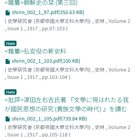
<雜纂>朝鮮史の栞 (第三回)
shirin_002_1_97.pdf(350.63 KB)
(
史學硏究會 (京都帝國大學文科大學内)
,
史林
,
Volume 2
,
Issue 1
,
1917
,
pp.97-103
)
今西, 龍
Item
<雜纂>弘安役の新史料
shirin_002_1_103.pdf(100 KB)
(
史學硏究會 (京都帝國大學文科大學内)
,
史林
,
Volume 2
,
Issue 1
,
1917
,
pp.103-104
)
中川, 泉三
Item
<批評>津田左右吉氏著 『文學に現はれたる我
が國民思想の研究 (貴族文學の時代) 』を讀む
shirin_002_1_105.pdf(739.84 KB)
(
史學硏究會 (京都帝國大學文科大學内)
,
史林
,
Volume 2
,
Issue 1
,
1917
,
pp.105-118
)