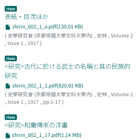
Item
表紙・目次ほか
shirin_002_1_a.pdf(130.01 KB)
(
史學硏究會 (京都帝國大學文科大學内)
,
史林
,
Volume 2
,
Issue 1
,
1917
)
Item
<研究>古代に於ける武士の名稱と其の民族的
研究
shirin_002_1_1.pdf(820.92 KB)
(
史學硏究會 (京都帝國大學文科大學内)
,
史林
,
Volume 2
,
Issue 1
,
1917
,
pp.1-17
)
喜田, 貞吉
Item
<研究>和蘭傳來の洋畫
shirin_002_1_17.pdf(1.14 MB)