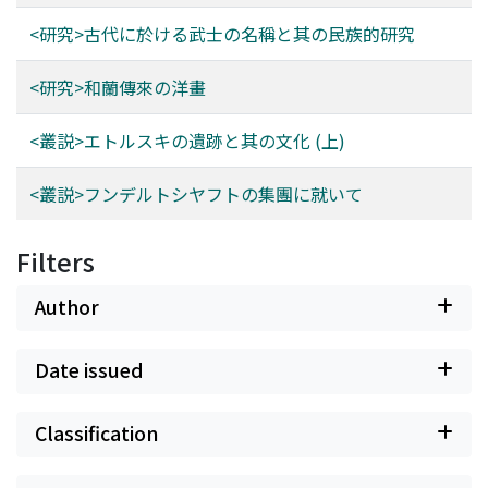
<研究>古代に於ける武士の名稱と其の民族的研究
<研究>和蘭傳來の洋畫
<叢説>エトルスキの遺跡と其の文化 (上)
<叢説>フンデルトシヤフトの集團に就いて
Filters
Author
Date issued
Classification