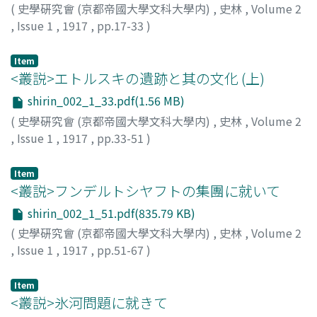
(
史學硏究會 (京都帝國大學文科大學内)
,
史林
,
Volume 2
,
Issue 1
,
1917
,
pp.17-33
)
新村, 出
Item
<叢説>エトルスキの遺跡と其の文化 (上)
shirin_002_1_33.pdf(1.56 MB)
(
史學硏究會 (京都帝國大學文科大學内)
,
史林
,
Volume 2
,
Issue 1
,
1917
,
pp.33-51
)
濱田, 耕作
Item
<叢説>フンデルトシヤフトの集團に就いて
shirin_002_1_51.pdf(835.79 KB)
(
史學硏究會 (京都帝國大學文科大學内)
,
史林
,
Volume 2
,
Issue 1
,
1917
,
pp.51-67
)
植村, 清之助
Item
<叢説>氷河問題に就きて