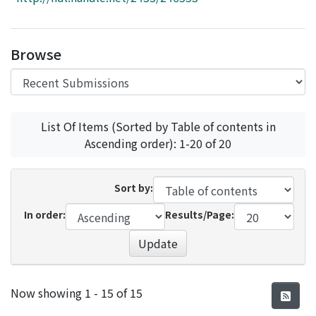
Access Statistics
Library Network
Browse
List Of Items (Sorted by Table of contents in
Ascending order): 1-20 of 20
Sort by:
In order:
Results/Page:
Update
Recent Submissions
Now showing
1 - 15 of 15