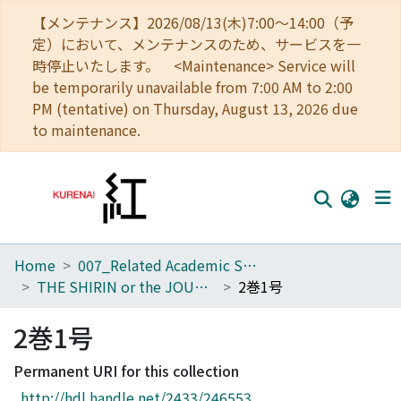
【メンテナンス】2026/08/13(木)7:00～14:00（予
定）において、メンテナンスのため、サービスを一
時停止いたします。 <Maintenance> Service will
be temporarily unavailable from 7:00 AM to 2:00
PM (tentative) on Thursday, August 13, 2026 due
to maintenance.
Home
007_Related Academic Societies
Home
THE SHIRIN or the JOURNAL OF HISTORY
2巻1号
Communities
2巻1号
Browse
Permanent URI for this collection
Download Ranking
http://hdl.handle.net/2433/246553