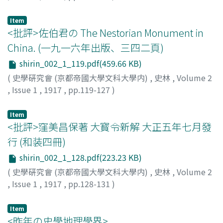
西田, 直二郞
Item
<批評>佐伯君の The Nestorian Monument in
China. (一九一六年出版、三四二頁)
shirin_002_1_119.pdf(459.66 KB)
(
史學硏究會 (京都帝國大學文科大學内)
,
史林
,
Volume 2
,
Issue 1
,
1917
,
pp.119-127
)
桑原, 隲藏
Item
<批評>窪美昌保著 大寳令新解 大正五年七月發
行 (和装四冊)
shirin_002_1_128.pdf(223.23 KB)
(
史學硏究會 (京都帝國大學文科大學内)
,
史林
,
Volume 2
,
Issue 1
,
1917
,
pp.128-131
)
高橋, 萬次郞
Item
<昨年の史學地理學界>