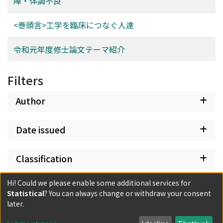
障・体調不良
<巻頭言>工学を臨床につなぐ人達
令和元年度修士論文テーマ紹介
Filters
Author
Date issued
Classification
Hi! Could we please enable some additional services for
Document Type
Statistical
? You can always change or withdraw your consent
later.
Has files