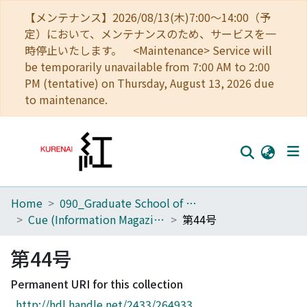
【メンテナンス】2026/08/13(木)7:00～14:00（予
定）において、メンテナンスのため、サービスを一
時停止いたします。 <Maintenance> Service will
be temporarily unavailable from 7:00 AM to 2:00
PM (tentative) on Thursday, August 13, 2026 due
to maintenance.
Home
090_Graduate School of Engineering
Home
Cue (Information Magazine)
第44号
Communities
第44号
Browse
Permanent URI for this collection
Download Ranking
http://hdl.handle.net/2433/264933