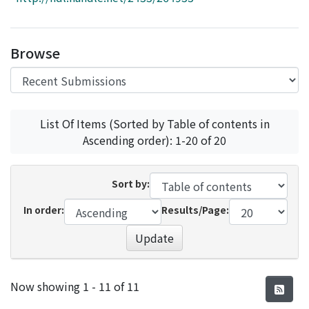
Access Statistics
Library Network
Browse
List Of Items (Sorted by Table of contents in
Ascending order): 1-20 of 20
Sort by:
In order:
Results/Page:
Update
Recent Submissions
Now showing
1 - 11 of 11