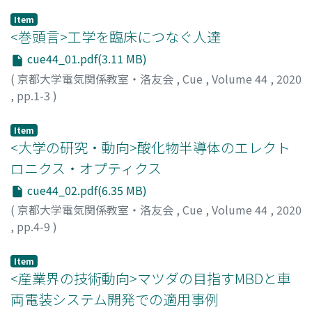
Item
<巻頭言>工学を臨床につなぐ人達
cue44_01.pdf(3.11 MB)
(
京都大学電気関係教室・洛友会
,
Cue
,
Volume 44
,
2020
,
pp.1-3
)
荒木, 光彦
Item
<大学の研究・動向>酸化物半導体のエレクト
ロニクス・オプティクス
cue44_02.pdf(6.35 MB)
(
京都大学電気関係教室・洛友会
,
Cue
,
Volume 44
,
2020
,
pp.4-9
)
藤田, 静雄
;
金子, 健太郎
Item
<産業界の技術動向>マツダの目指すMBDと車
両電装システム開発での適用事例