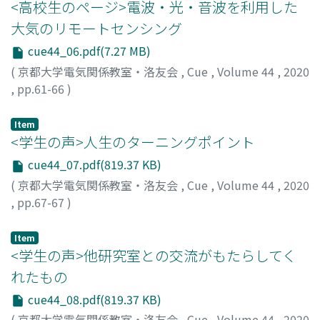
<高校生のページ>電波・光・音波を利用した
大気のリモートセンシング
cue44_06.pdf(7.27 MB)
(
京都大学電気関係教室・洛友会
,
Cue
,
Volume 44
,
2020
,
pp.61-66
)
橋口, 浩之
;
矢吹, 正教
;
90293943
;
80390590
Item
<学生の声>人生のターニングポイント
cue44_07.pdf(819.37 KB)
(
京都大学電気関係教室・洛友会
,
Cue
,
Volume 44
,
2020
,
pp.67-67
)
坂田, 諒一
Item
<学生の声>他研究室との交流がもたらしてく
れたもの
cue44_08.pdf(819.37 KB)
(
京都大学電気関係教室・洛友会
,
Cue
,
Volume 44
,
2020