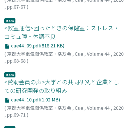
,
pp.67-67
)
兒島, 清志朗
Item
<教室通信>困ったときの保健室：ストレス・
コミュ障・体調不良
cue44_09.pdf(818.21 KB)
(
京都大学電気関係教室・洛友会
,
Cue
,
Volume 44
,
2020
,
pp.68-68
)
和田, 修己
Item
<賛助会員の声>大学との共同研究と企業とし
ての研究開発の取り組み
cue44_10.pdf(1.02 MB)
(
京都大学電気関係教室・洛友会
,
Cue
,
Volume 44
,
2020
,
pp.69-71
)
國師, 渡