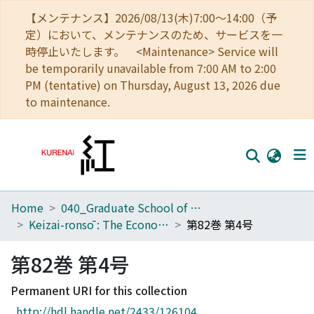
【メンテナンス】2026/08/13(木)7:00～14:00（予
定）において、メンテナンスのため、サービスを一
時停止いたします。 <Maintenance> Service will
be temporarily unavailable from 7:00 AM to 2:00
PM (tentative) on Thursday, August 13, 2026 due
to maintenance.
Home
040_Graduate School of Economics
Home
Keizai-ronsō : The Economic Review
第82巻 第4号
Communities
第82巻 第4号
Browse
Permanent URI for this collection
Download Ranking
http://hdl.handle.net/2433/126104