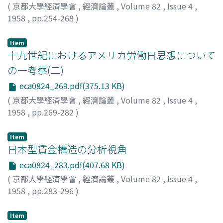
(
京都大學經濟學會
,
經濟論叢
,
Volume 82
,
Issue 4
,
1958
,
pp.254-268
)
静田, 均
;
Shizuta, Hitoshi
;
シズタ, ヒトシ
Item
十九世紀におけるアメリカ労働日思想について
の一考察(二)
eca0824_269.pdf(375.13 KB)
(
京都大學經濟學會
,
經濟論叢
,
Volume 82
,
Issue 4
,
1958
,
pp.269-282
)
小林, 英夫
;
Kobayashi, Hideo
;
コバヤシ, ヒデオ
Item
日本型賃金構造の分析視角
eca0824_283.pdf(407.68 KB)
(
京都大學經濟學會
,
經濟論叢
,
Volume 82
,
Issue 4
,
1958
,
pp.283-296
)
西岡, 孝男
;
Nishioka, Takao
;
ニシオカ, タカオ
Item