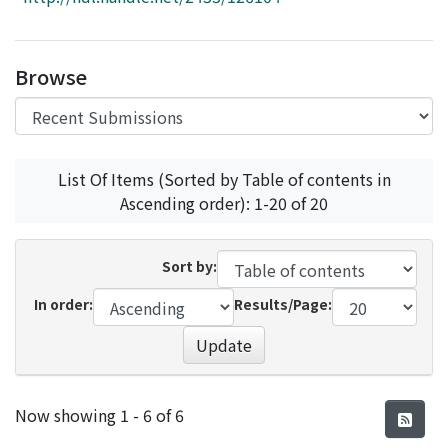
Access Statistics
Library Network
Browse
List Of Items (Sorted by Table of contents in
Ascending order): 1-20 of 20
Sort by:
In order:
Results/Page:
Update
Recent Submissions
Now showing
1 - 6 of 6