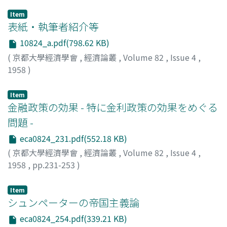
Item
表紙・執筆者紹介等
10824_a.pdf(798.62 KB)
(
京都大學經濟學會
,
經濟論叢
,
Volume 82
,
Issue 4
,
1958
)
Item
金融政策の効果 - 特に金利政策の効果をめぐる
問題 -
eca0824_231.pdf(552.18 KB)
(
京都大學經濟學會
,
經濟論叢
,
Volume 82
,
Issue 4
,
1958
,
pp.231-253
)
一谷, 藤一郎
;
Ichitani, Toichiro
;
イチタニ, トウイチロウ
Item
シュンペーターの帝国主義論
eca0824_254.pdf(339.21 KB)