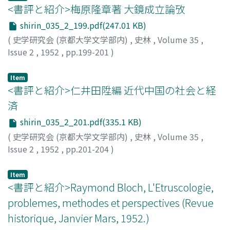
大いさは農民の持分地の半分程度の狹小なもので、隣接の
<書評と紹介>梅原隆章著 大鏡成立論攷
婆羅門や農民の保有地を小作の形で耕作したようである。
shirin_035_2_199.pdf(247.01 KB)
之等の隷属民の確保と境界地の誹作をめぐつて、王と村落
(
史学研究会 (京都大学文学部内)
,
史林
,
Volume 35
,
共同体の対立があり、地主貴族の成長が見られるのであ
Issue 2
,
1952
,
pp.199-201
)
る。
門脇, 禎二
Item
<書評と紹介>仁井田陞編 近代中国の社会と経
済
shirin_035_2_201.pdf(335.1 KB)
(
史学研究会 (京都大学文学部内)
,
史林
,
Volume 35
,
Issue 2
,
1952
,
pp.201-204
)
里井, 彥七郎
Item
<書評と紹介>Raymond Bloch, L'Etruscologie,
problemes, methodes et perspectives (Revue
historique, Janvier Mars, 1952.)