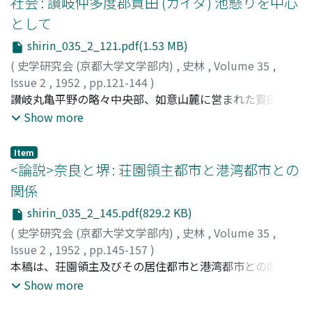
社会 : 讃岐仲多度郡買田 (カイダ) 池懸りを中心
の関係にあるものと認め、惹て越前は造東大寺司の一経済
として
源を構成したものではないかと推考した。次に品遅部広
耳・生江東人等の地方豪族の寄進墾田により成立した鯖田
shirin_035_2_121.pdf(1.53 MB)
国富庄や道守庄の経営にみる賃租は直接耕作民との関係を
(
史学研究会 (京都大学文学部内)
,
史林
,
Volume 35
,
示すものでなく、常に地方豪族を媒介として経営され、こ
Issue 2
,
1952
,
pp.121-144
)
こに桑原庄が早く荒廃したに対し、後者が平安中期まで存
喜多村, 俊夫
讃岐丸亀平野の略々中央部、如意山麓に営まれた買田(か
;
Kitamura, Toshio
;
キタムラ, トシオ
続した要因を求めた。又造東大寺司を通じた庄園経営は越
いだ)池は慶長17年に完成して満濃池の復活よりも稍々古
Show more
前に勢力を扶植していた藤原仲麻呂の失脚を契機として、
く、与北(よぎた)・郡家(ぐんげ)・三条・木徳(きとく)・
東大寺三綱の手に移り、私営田領主化せんとする地方豪族
原田・金蔵寺(ごんぞうじ)・柞原(くはら)・の7ヶ村を配水
Item
との間に緊張が生じた。
区域とし満濃池水の潤す区域に含まれながら、又別個の用
<論説>奈良と堺 : 荘園領主都市と港湾都市との
水を中心とする社会を形成している。 此の池掛りの配水
関係
上の特色は池の創始以来7ヶ村を区域とするとは云え与北
shirin_035_2_145.pdf(829.2 KB)
一村の支配権が著しく強く、用水費用負担との関係から見
れば他の6ヶ村は与北へ配水した余剰分を配水せられてい
(
史学研究会 (京都大学文学部内)
,
史林
,
Volume 35
,
るかの感がある。勿論買田池以外の村々の池水も補助的な
Issue 2
,
1952
,
pp.145-157
)
意義は大であるが買田池に比すれば著しく浅くて貯水量が
永島, 福太郎
本稿は、荘園領主及びその居住都市と港湾都市との関係推
;
Nagashima, Fukutaro
;
ナガシマ, フクタロウ
少く、田植水に費消し尽されて其の後の貯水 (客水)(きゃ
移、特に此等都市がその相互関係と町人勢力の増大と相俟
Show more
くすい)には多大の費用を要する。満濃池の水を受け而も
つて、近世的封建都市へ転化する過程を、奈良と堺に例を