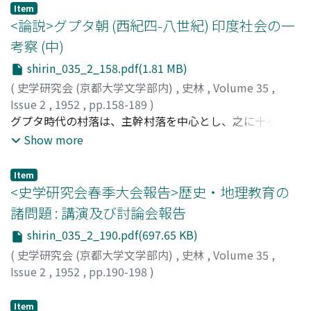
村々の池を利用し尽して而も尚極めて不利な条件を甘受し
とつて実証的に究明せんとしたものである。住吉社の荘園
Item
つつも買田池懸りを脱し得ない、与北以外の村々の立場は
であつた堺浦は、仁治頃より荘園領主春日社興福寺の勢力
<論説>グプタ朝 (西紀四-八世紀) 印度社会の一
極めて微妙である。買田池への溜込水の水源は金倉・土器
を背景に漁港に発展した。此の場合、堺は荘園領主の居住
考察 (中)
の両河川にあり、他地方に例稀な強力な引水権を有して居
都市の従属都市に過ぎなかつたが、南北前動乱期に武家方
shirin_035_2_158.pdf(1.81 MB)
り、斯る引水権の存在、又成立の過程も特徴的な事柄であ
の兵站地として港町に発展したのを第一段階、応仁大乱を
る。
第二段階の契機として飛躍的に発展する、即ち港町として
(
史学研究会 (京都大学文学部内)
,
史林
,
Volume 35
,
堺が発逹する時、荘園的封鎖性に対して開放性がもたらさ
Issue 2
,
1952
,
pp.158-189
)
れると共に消費都市化し、更に領主権圧力の稀簿さに対す
佐藤, 圭四郎
グプタ時代の村落は、主幹村落を中心とし、之に十ヶ内外
;
Sato, Keishiro
;
サトウ, ケイシロウ
る町人勢力の増大によつて都市自治の発展等、そこに堺の
の小村が附帯した村落集団を形成している。その構成員
Show more
近世的封建都市化の道が開かれた。ここに奈良と堺との関
は、農民 kutumbin を中核とし、之に手工業者 karuka、
係は、経済的には堺が奈良を従属都市化し、その町人勢力
隷農 kutumbika などの隷属民が加わる。農民は支族 kula
Item
は両都市の文化交流を促進すると共に、奈良をも近世的封
を血縁的紐帯とした家族 kutumba の成員であつて、村内
<史学研究会春季大会報告>歴史・地理教育の
建都市へ指向せしめることになつた。
の耕地に持分地 pratyaya をもつ。之は村内の各処に分散
諸問題 : 講演及び討論会報告
した條地集団に分属した多くの條地 pattti より成り、六
shirin_035_2_190.pdf(697.65 KB)
頭の牛に牽かれる犂一対によつて耕作され得る広さであ
り、之には園地・宅地・家屋が附帯しており、農民の家族
(
史学研究会 (京都大学文学部内)
,
史林
,
Volume 35
,
が永久に伝承すべきものである。之に対し、隷属民は農民
Issue 2
,
1952
,
pp.190-198
)
のように村内に持分地をもたず、境界地の一部を占有し、
家屋と家族を持つて独立の家計を営んだが、その占有地の
Item