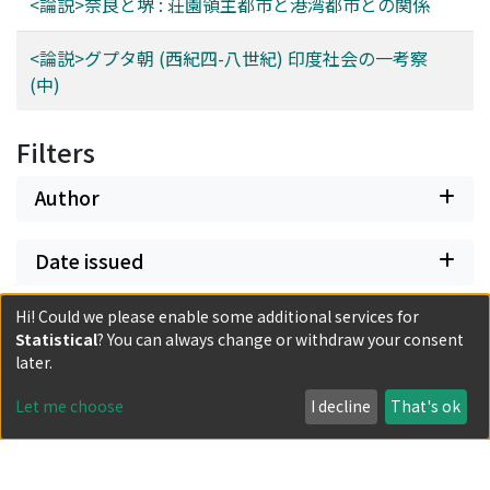
<論説>奈良と堺 : 荘園領主都市と港湾都市との関係
<論説>グプタ朝 (西紀四-八世紀) 印度社会の一考察
(中)
Filters
Author
Date issued
Hi! Could we please enable some additional services for
Classification
Statistical
? You can always change or withdraw your consent
later.
Document Type
Let me choose
I decline
That's ok
Has files