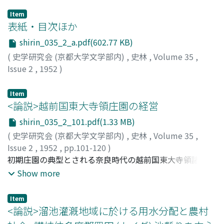
Item
表紙・目次ほか
shirin_035_2_a.pdf(602.77 KB)
(
史学研究会 (京都大学文学部内)
,
史林
,
Volume 35
,
Issue 2
,
1952
)
Item
<論説>越前国東大寺領庄園の経営
shirin_035_2_101.pdf(1.33 MB)
(
史学研究会 (京都大学文学部内)
,
史林
,
Volume 35
,
Issue 2
,
1952
,
pp.101-120
)
岸, 俊男
初期庄園の典型とされる奈良時代の越前国東大寺領諸庄園
;
Kishi, Toshio
;
キシ, トシオ
経営の実態を当時の政治過程と連関せしめて具体的に考察
Show more
するため、まず造東大寺司の官人であつた安都雄足や生江
東人が越前国史生・足羽郡大領として赴任したことから造
Item
東大寺司による東大寺領の官司的経営の特性を把握し、こ
<論説>溜池灌漑地域に於ける用水分配と農村
こから桑原庄の賃租経営の実態は公田 (乗田) 賃租と相似