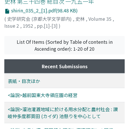
史林 第三十四巻 総目次 一九五一年
shirin_035_2_[1].pdf(98.48 KB)
(
史学研究会 (京都大学文学部内)
,
史林
,
Volume 35
,
Issue 2
,
1952
,
pp.[1]-[3]
)
List Of Items (Sorted by Table of contents in
Ascending order): 1-20 of 20
Recent Submissions
表紙・目次ほか
<論説>越前国東大寺領庄園の経営
<論説>溜池灌漑地域に於ける用水分配と農村社会 : 讃
岐仲多度郡買田 (カイダ) 池懸りを中心として