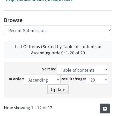
Access Statistics
Library Network
Browse
List Of Items (Sorted by Table of contents in
Ascending order): 1-20 of 20
Sort by:
In order:
Results/Page:
Update
Recent Submissions
Now showing
1 - 12 of 12