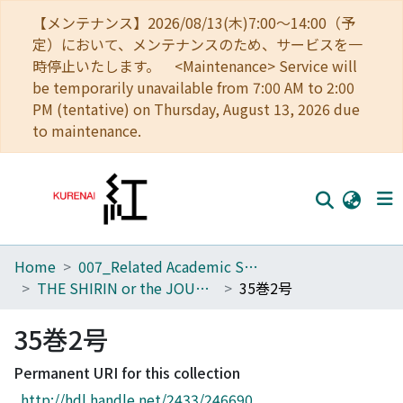
【メンテナンス】2026/08/13(木)7:00～14:00（予
定）において、メンテナンスのため、サービスを一
時停止いたします。 <Maintenance> Service will
be temporarily unavailable from 7:00 AM to 2:00
PM (tentative) on Thursday, August 13, 2026 due
to maintenance.
Home
007_Related Academic Societies
Home
THE SHIRIN or the JOURNAL OF HISTORY
35巻2号
Communities
35巻2号
Browse
Permanent URI for this collection
Download Ranking
http://hdl.handle.net/2433/246690