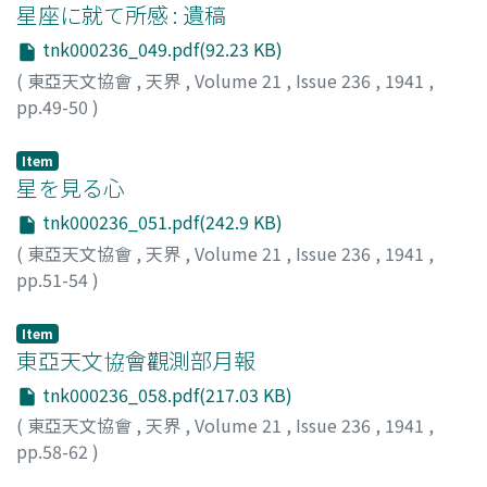
星座に就て所感 : 遺稿
tnk000236_049.pdf(92.23 KB)
(
東亞天文協會
,
天界
,
Volume 21
,
Issue 236
,
1941
,
pp.49-50
)
ピカリング, ヰリアム・H
Item
星を見る心
tnk000236_051.pdf(242.9 KB)
(
東亞天文協會
,
天界
,
Volume 21
,
Issue 236
,
1941
,
pp.51-54
)
正村, 一忠
;
Masamura, Kazutada
;
マサムラ, カズタダ
Item
東亞天文協會觀測部月報
tnk000236_058.pdf(217.03 KB)
(
東亞天文協會
,
天界
,
Volume 21
,
Issue 236
,
1941
,
pp.58-62
)