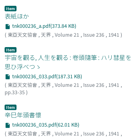
Item
表紙ほか
tnk000236_a.pdf(373.84 KB)
(
東亞天文協會
,
天界
,
Volume 21
,
Issue 236
,
1941
)
Item
宇宙を觀る, 人生を觀る : 卷頭隨筆 : ハリ彗星を
思ひ浮べつゝ
tnk000236_033.pdf(187.31 KB)
(
東亞天文協會
,
天界
,
Volume 21
,
Issue 236
,
1941
,
pp.33-35
)
山本, 一淸
;
Yamamoto, Issei
;
ヤマモト, イッセイ
Item
辛巳年頭書懷
tnk000236_035.pdf(62.01 KB)
(
東亞天文協會
,
天界
,
Volume 21
,
Issue 236
,
1941
,