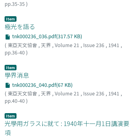
pp.35-35
)
改發, 香塢
;
Kaihatsu, Kou
;
カイハツ, コウウ
Item
極光を語る
tnk000236_036.pdf(317.57 KB)
(
東亞天文協會
,
天界
,
Volume 21
,
Issue 236
,
1941
,
pp.36-40
)
フイシヤ, クライド
Item
學界消息
tnk000236_040.pdf(67 KB)
(
東亞天文協會
,
天界
,
Volume 21
,
Issue 236
,
1941
,
pp.40-40
)
Item
光學用ガラスに就て : 1940年十一月1日講演要
項