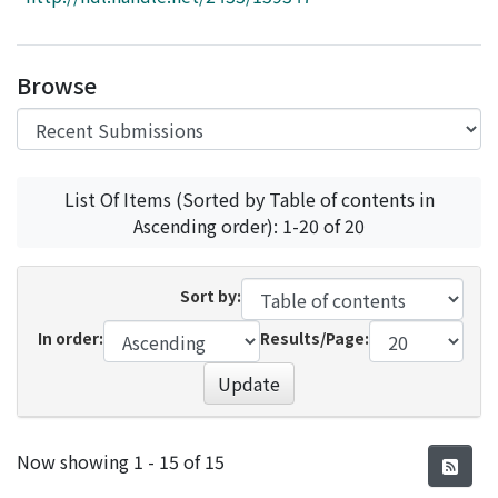
Access Statistics
Library Network
Browse
List Of Items (Sorted by Table of contents in
Ascending order): 1-20 of 20
Sort by:
In order:
Results/Page:
Update
Recent Submissions
Now showing
1 - 15 of 15