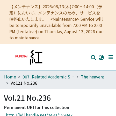
【メンテナンス】2026/08/13(木)7:00～14:00（予
定）において、メンテナンスのため、サービスを一
時停止いたします。 <Maintenance> Service will
be temporarily unavailable from 7:00 AM to 2:00
PM (tentative) on Thursday, August 13, 2026 due
to maintenance.
Home
007_Related Academic Societies
The heavens
Home
Vol.21 No.236
Communities
Vol.21 No.236
Browse
Permanent URI for this collection
Download Ranking
http://hdl.handle.net/2433/159347