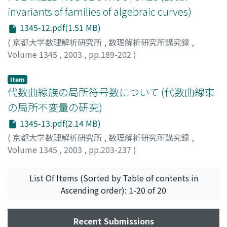
invariants of families of algebraic curves)
1345-12.pdf(1.51 MB)
(
京都大学数理解析研究所
,
数理解析研究所講究録
,
Volume 1345
,
2003
,
pp.189-202
)
Kato, Kazuya
;
Usui, Sampei
;
加藤, 和也
;
臼井, 三平
Item
代数曲線族の局所符号数について (代数曲線束
の局所不変量の研究)
1345-13.pdf(2.14 MB)
(
京都大学数理解析研究所
,
数理解析研究所講究録
,
Volume 1345
,
2003
,
pp.203-237
)
足利, 正
;
Ashikaga, Tadashi
List Of Items (Sorted by Table of contents in
Ascending order): 1-20 of 20
Recent Submissions