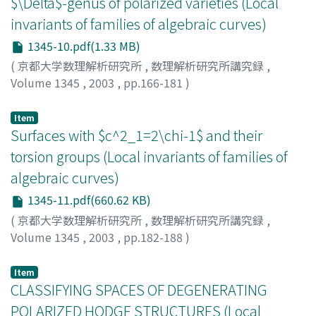
$\Delta$-genus of polarized varieties (Local
invariants of families of algebraic curves)
1345-10.pdf(1.33 MB)
(
京都大学数理解析研究所
,
数理解析研究所講究録
,
Volume 1345
,
2003
,
pp.166-181
)
Fukuma, Yoshiaki
;
福間, 慶明
Item
Surfaces with $c^2_1=2\chi-1$ and their
torsion groups (Local invariants of families of
algebraic curves)
1345-11.pdf(660.62 KB)
(
京都大学数理解析研究所
,
数理解析研究所講究録
,
Volume 1345
,
2003
,
pp.182-188
)
村上, 雅亮
;
Murakami, Masaaki
Item
CLASSIFYING SPACES OF DEGENERATING
POLARIZED HODGE STRUCTURES (Local