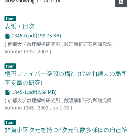
Now showing
1 - 14 of 14
Item
表紙・目次
1345-0.pdf(199.75 KB)
(
京都大学数理解析研究所
,
数理解析研究所講究録
,
Volume 1345
,
2003
)
Item
楕円ファイバー空間の構造 (代数曲線束の局所
不変量の研究)
1345-1.pdf(2.68 MB)
(
京都大学数理解析研究所
,
数理解析研究所講究録
,
Volume 1345
,
2003
,
pp.1-30
)
中山, 昇
;
Nakayama, Noboru
Item
非負小平次元を持つ3次元代数多様体の自己準