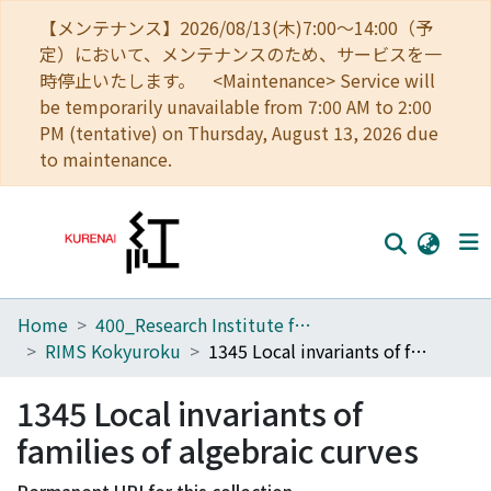
【メンテナンス】2026/08/13(木)7:00～14:00（予
定）において、メンテナンスのため、サービスを一
時停止いたします。 <Maintenance> Service will
be temporarily unavailable from 7:00 AM to 2:00
PM (tentative) on Thursday, August 13, 2026 due
to maintenance.
Home
400_Research Institute for Mathematical Sciences
Home
RIMS Kokyuroku
1345 Local invariants of families of algebraic curves
Communities
1345 Local invariants of
Browse
families of algebraic curves
Download Ranking