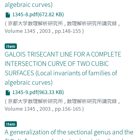
algebraic curves)
1345-8.pdf(672.82 KB)
(
京都大学数理解析研究所
,
数理解析研究所講究録
,
Volume 1345
,
2003
,
pp.148-155
)
Ohno, Koji
;
大野, 浩司
Item
GALOIS TRISECANT LINE FOR A COMPLETE
INTERSECTION CURVE OF TWO CUBIC
SURFACES (Local invariants of families of
algebraic curves)
1345-9.pdf(963.33 KB)
(
京都大学数理解析研究所
,
数理解析研究所講究録
,
Volume 1345
,
2003
,
pp.156-165
)
高橋, 剛
;
Takahashi, Takeshi
Item
A generalization of the sectional genus and the