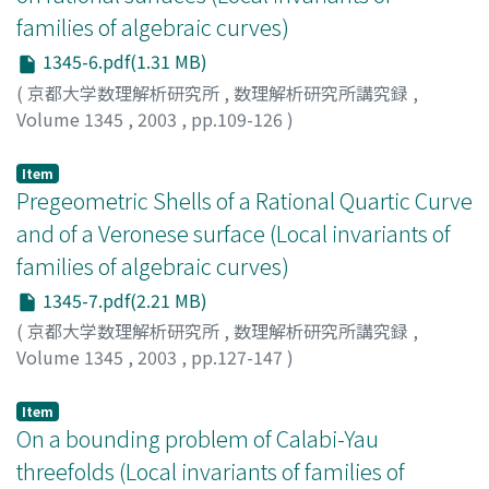
families of algebraic curves)
1345-6.pdf(1.31 MB)
(
京都大学数理解析研究所
,
数理解析研究所講究録
,
Volume 1345
,
2003
,
pp.109-126
)
北川, 真也
;
Kitagawa, Shinya
Item
Pregeometric Shells of a Rational Quartic Curve
and of a Veronese surface (Local invariants of
families of algebraic curves)
1345-7.pdf(2.21 MB)
(
京都大学数理解析研究所
,
数理解析研究所講究録
,
Volume 1345
,
2003
,
pp.127-147
)
Usa, Takeshi
;
遊佐, 毅
Item
On a bounding problem of Calabi-Yau
threefolds (Local invariants of families of