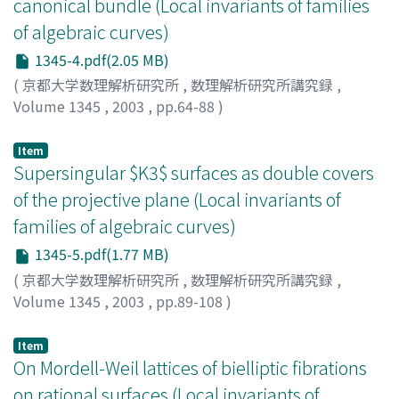
canonical bundle (Local invariants of families
of algebraic curves)
1345-4.pdf(2.05 MB)
(
京都大学数理解析研究所
,
数理解析研究所講究録
,
Volume 1345
,
2003
,
pp.64-88
)
Konno, Kazuhiro
;
今野, 一宏
Item
Supersingular $K3$ surfaces as double covers
of the projective plane (Local invariants of
families of algebraic curves)
1345-5.pdf(1.77 MB)
(
京都大学数理解析研究所
,
数理解析研究所講究録
,
Volume 1345
,
2003
,
pp.89-108
)
島田, 伊知朗
;
Shimada, Ichiro
Item
On Mordell-Weil lattices of bielliptic fibrations
on rational surfaces (Local invariants of