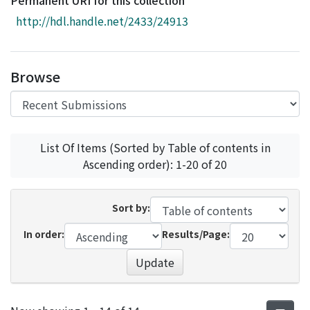
Permanent URI for this collection
Access Statistics
http://hdl.handle.net/2433/24913
Library Network
Browse
List Of Items (Sorted by Table of contents in
Ascending order): 1-20 of 20
Sort by:
In order:
Results/Page:
Update
Recent Submissions