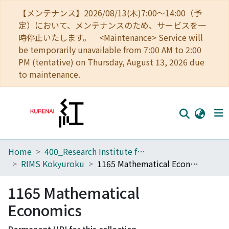
【メンテナンス】2026/08/13(木)7:00～14:00（予
定）において、メンテナンスのため、サービスを一
時停止いたします。 <Maintenance> Service will
be temporarily unavailable from 7:00 AM to 2:00
PM (tentative) on Thursday, August 13, 2026 due
to maintenance.
Home
400_Research Institute for Mathematical Sciences
Home
RIMS Kokyuroku
1165 Mathematical Economics
Communities
1165 Mathematical
Browse
Economics
Download Ranking