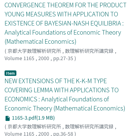
CONVERGENCE THEOREM FOR THE PRODUCT
YOUNG MEASURES WITH APPLICATION TO
EXISTENCE OF BAYESIAN-NASH EQUILIBRIA :
Analytical Foundations of Economic Theory
(Mathematical Economics)
(
京都大学数理解析研究所
,
数理解析研究所講究録
,
Volume 1165
,
2000
,
pp.27-35
)
Tateishi, Hiroshi
;
立石, 寛
;
タテイシ, ヒロシ
Item
NEW EXTENSIONS OF THE K-K-M TYPE
COVERING LEMMA WITH APPLICATIONS TO
ECONOMICS : Analytical Foundations of
Economic Theory (Mathematical Economics)
1165-3.pdf(1.9 MB)
(
京都大学数理解析研究所
,
数理解析研究所講究録
,
Volume 1165
,
2000
,
pp.36-58
)