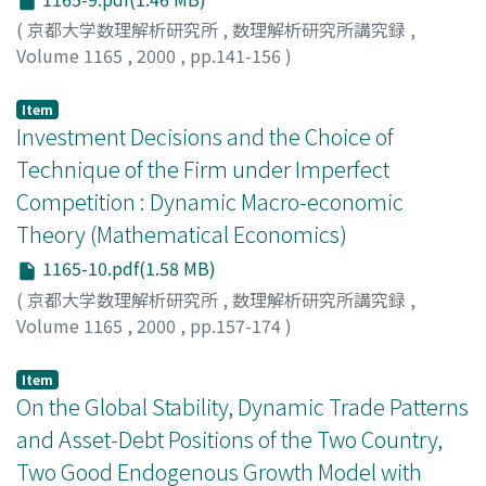
(
京都大学数理解析研究所
,
数理解析研究所講究録
,
Volume 1165
,
2000
,
pp.141-156
)
Mino, Kazuo
;
三野, 和雄
;
ミノ, カズオ
Item
Investment Decisions and the Choice of
Technique of the Firm under Imperfect
Competition : Dynamic Macro-economic
Theory (Mathematical Economics)
1165-10.pdf(1.58 MB)
(
京都大学数理解析研究所
,
数理解析研究所講究録
,
Volume 1165
,
2000
,
pp.157-174
)
Adachi, Hideyuki
;
足立, 英之
;
アダチ, ヒデユキ
Item
On the Global Stability, Dynamic Trade Patterns
and Asset-Debt Positions of the Two Country,
Two Good Endogenous Growth Model with