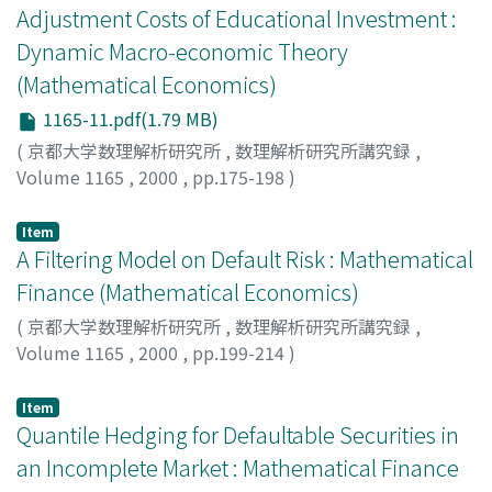
Adjustment Costs of Educational Investment :
Dynamic Macro-economic Theory
(Mathematical Economics)
1165-11.pdf(1.79 MB)
(
京都大学数理解析研究所
,
数理解析研究所講究録
,
Volume 1165
,
2000
,
pp.175-198
)
Inoue, Tadashi
;
井上, 正
;
イノウエ, タダシ
Item
A Filtering Model on Default Risk : Mathematical
Finance (Mathematical Economics)
(
京都大学数理解析研究所
,
数理解析研究所講究録
,
Volume 1165
,
2000
,
pp.199-214
)
Nakagawa, Hidetoshi
;
中川, 秀敏
;
ナカガワ, ヒデトシ
Item
Quantile Hedging for Defaultable Securities in
an Incomplete Market : Mathematical Finance