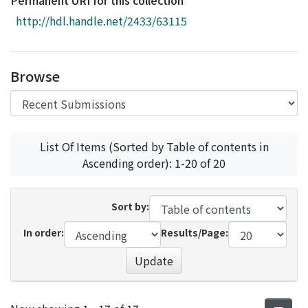
Permanent URI for this collection
Access Statistics
http://hdl.handle.net/2433/63115
Library Network
Browse
List Of Items (Sorted by Table of contents in
Ascending order): 1-20 of 20
Sort by:
In order:
Results/Page:
Update
Recent Submissions