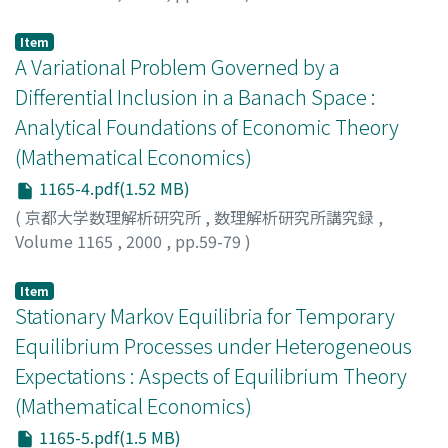
Ichiishi, Tatsuro
;
Idzik, Adam
;
市石, 達郎
;
イチイシ, タツ
ロウ
Item
A Variational Problem Governed by a
Differential Inclusion in a Banach Space :
Analytical Foundations of Economic Theory
(Mathematical Economics)
1165-4.pdf(1.52 MB)
(
京都大学数理解析研究所
,
数理解析研究所講究録
,
Volume 1165
,
2000
,
pp.59-79
)
Maruyama, Toru
;
丸山, 徹
;
マルヤマ, トオル
Item
Stationary Markov Equilibria for Temporary
Equilibrium Processes under Heterogeneous
Expectations : Aspects of Equilibrium Theory
(Mathematical Economics)
1165-5.pdf(1.5 MB)