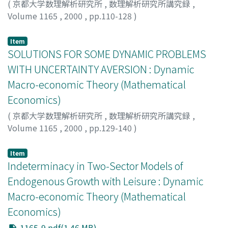
(
京都大学数理解析研究所
,
数理解析研究所講究録
,
Volume 1165
,
2000
,
pp.110-128
)
Nishimura, Kiyohiko G.
;
Tamai, Yoshihiro
;
西村, 清彦
;
玉
井, 義浩
;
ニシムラ, キヨヒコ
;
タマイ, ヨシヒロ
Item
SOLUTIONS FOR SOME DYNAMIC PROBLEMS
WITH UNCERTAINTY AVERSION : Dynamic
Macro-economic Theory (Mathematical
Economics)
(
京都大学数理解析研究所
,
数理解析研究所講究録
,
Volume 1165
,
2000
,
pp.129-140
)
Ozaki, Hiroyuki
;
Streufert, Peter A.
;
尾崎, 裕之
;
オザキ,
ヒロユキ
Item
Indeterminacy in Two-Sector Models of
Endogenous Growth with Leisure : Dynamic
Macro-economic Theory (Mathematical
Economics)
1165-9.pdf(1.46 MB)