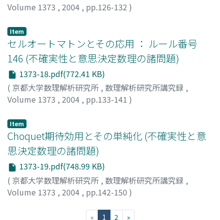
Volume 1373
,
2004
,
pp.126-132
)
豊田, 昌史
;
Toyoda, Masashi
Item
セルオートマトンとその応用 ： ルール番号
146 (不確実性と意思決定数理の諸問題)
1373-18.pdf(772.41 KB)
(
京都大学数理解析研究所
,
数理解析研究所講究録
,
Volume 1373
,
2004
,
pp.133-141
)
大鑄, 史男
;
Ohi, Fumio
Item
Choquet期待効用とその単純化 (不確実性と意
思決定数理の諸問題)
1373-19.pdf(748.99 KB)
(
京都大学数理解析研究所
,
数理解析研究所講究録
,
Volume 1373
,
2004
,
pp.142-150
)
成川, 康男
;
室伏, 俊明
;
Narukawa, Yasuo
;
Murofushi,
Tsohiaki
(current)
«
1
2
»