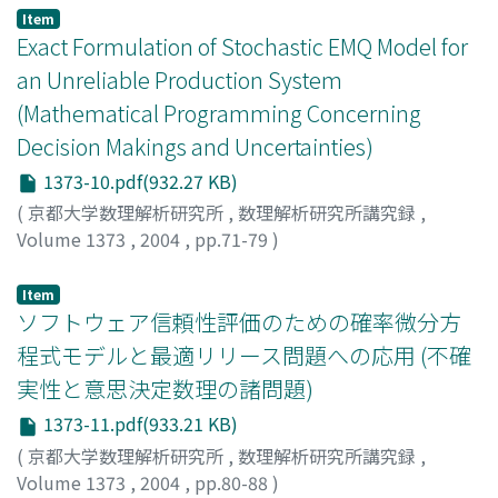
Yoshinobu
Item
Exact Formulation of Stochastic EMQ Model for
an Unreliable Production System
(Mathematical Programming Concerning
Decision Makings and Uncertainties)
1373-10.pdf(932.27 KB)
(
京都大学数理解析研究所
,
数理解析研究所講究録
,
Volume 1373
,
2004
,
pp.71-79
)
Giri, B.C.
;
Dohi, Tadashi
;
土肥, 正
Item
ソフトウェア信頼性評価のための確率微分方
程式モデルと最適リリース問題への応用 (不確
実性と意思決定数理の諸問題)
1373-11.pdf(933.21 KB)
(
京都大学数理解析研究所
,
数理解析研究所講究録
,
Volume 1373
,
2004
,
pp.80-88
)