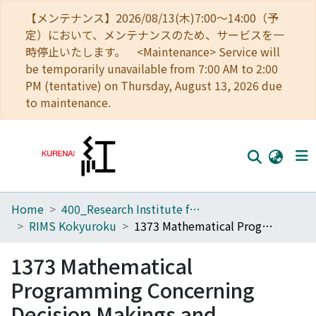
【メンテナンス】2026/08/13(木)7:00～14:00（予
定）において、メンテナンスのため、サービスを一
時停止いたします。 <Maintenance> Service will
be temporarily unavailable from 7:00 AM to 2:00
PM (tentative) on Thursday, August 13, 2026 due
to maintenance.
Home
400_Research Institute for Mathematical Sciences
Home
RIMS Kokyuroku
1373 Mathematical Programming Concerning Decision Makings and Uncertainties
Communities
1373 Mathematical
Browse
Programming Concerning
Download Ranking
Decision Makings and