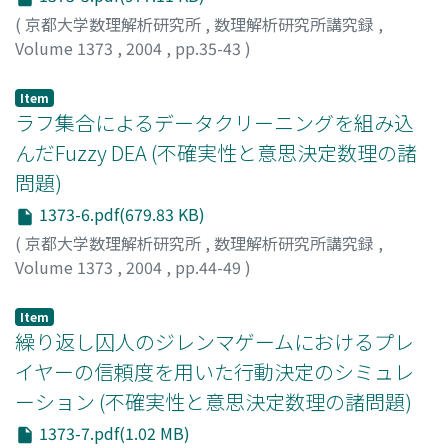
(
京都大学数理解析研究所
,
数理解析研究所講究録
,
Volume 1373
,
2004
,
pp.35-43
)
Inuiguchi, Masahiro
;
Greco, Salvatore
;
Slowinski,
Roman
;
乾口, 雅弘
Item
ラフ集合によるデータクリーニングを組み込
んだFuzzy DEA (不確実性と意思決定数理の諸
問題)
1373-6.pdf(679.83 KB)
(
京都大学数理解析研究所
,
数理解析研究所講究録
,
Volume 1373
,
2004
,
pp.44-49
)
奥原, 浩之
;
堂本, 絵理
;
上野, 信行
;
Okuhara, Koji
;
Domoto, Eri
;
Ueno, Nobuyuki
Item
繰り返し囚人のジレンマゲームにおけるプレ
イヤーの信頼度を用いた行動決定のシミュレ
ーション (不確実性と意思決定数理の諸問題)
1373-7.pdf(1.02 MB)