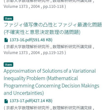
(
京都大学数理解析研究所
,
数理解析研究所講究録
,
Volume 1373
,
2004
,
pp.110-118
)
田村, 慶信
;
山田, 茂
;
木村, 光宏
;
Tamura, Yoshinobu
;
Yamada, Shigeru
;
Kimura, Mitsuhiro
Item
ファジィ値写像の凸性とファジィ最適化問題
(不確実性と意思決定数理の諸問題)
1373-16.pdf(591.48 KB)
(
京都大学数理解析研究所
,
数理解析研究所講究録
,
Volume 1373
,
2004
,
pp.119-125
)
雨宮, 将人
;
高橋, 渉
;
Amemiya, Masato
;
Takahashi,
Wataru
Item
Approximation of Solutions of a Variational
Inequality Problem (Mathematical
Programming Concerning Decision Makings
and Uncertainties)
1373-17.pdf(427.14 KB)
(
京都大学数理解析研究所
,
数理解析研究所講究録
,