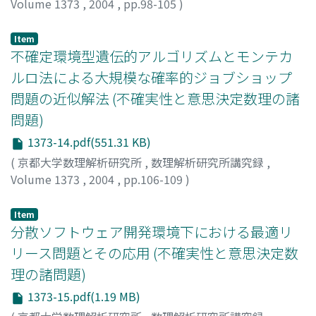
Volume 1373
,
2004
,
pp.98-105
)
Kimura, Toshikazu
;
木村, 俊一
Item
不確定環境型遺伝的アルゴリズムとモンテカ
ルロ法による大規模な確率的ジョブショップ
問題の近似解法 (不確実性と意思決定数理の諸
問題)
1373-14.pdf(551.31 KB)
(
京都大学数理解析研究所
,
数理解析研究所講究録
,
Volume 1373
,
2004
,
pp.106-109
)
吉冨, 康成
;
Yoshitomi, Yasunari
Item
分散ソフトウェア開発環境下における最適リ
リース問題とその応用 (不確実性と意思決定数
理の諸問題)
1373-15.pdf(1.19 MB)