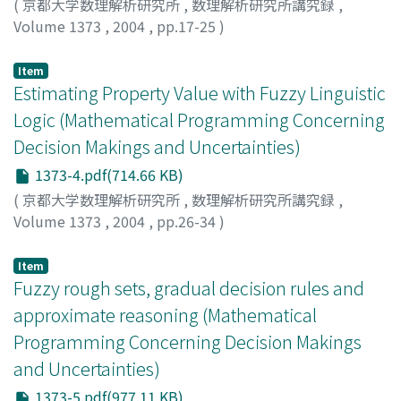
(
京都大学数理解析研究所
,
数理解析研究所講究録
,
Volume 1373
,
2004
,
pp.17-25
)
中井, 達
;
Nakai, Toru
Item
Estimating Property Value with Fuzzy Linguistic
Logic (Mathematical Programming Concerning
Decision Makings and Uncertainties)
1373-4.pdf(714.66 KB)
(
京都大学数理解析研究所
,
数理解析研究所講究録
,
Volume 1373
,
2004
,
pp.26-34
)
Lee, Yung-Lung
;
Ishii, Hiroaki
;
Yeh, Kuang-Yih
;
石井, 博昭
Item
Fuzzy rough sets, gradual decision rules and
approximate reasoning (Mathematical
Programming Concerning Decision Makings
and Uncertainties)
1373-5.pdf(977.11 KB)