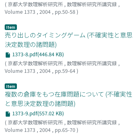
(
京都大学数理解析研究所
,
数理解析研究所講究録
,
Volume 1373
,
2004
,
pp.50-58
)
森下, 紗枝
;
巽, 啓司
;
谷野, 哲三
;
Morishita, Sae
;
Tatsumi,
Keiji
;
Tanino, Tetsuzo
Item
売り出しのタイミングゲーム (不確実性と意思
決定数理の諸問題)
1373-8.pdf(446.84 KB)
(
京都大学数理解析研究所
,
数理解析研究所講究録
,
Volume 1373
,
2004
,
pp.59-64
)
寺岡, 義伸
;
北條, 仁志
;
Teraoka, Yoshinobu
;
Hohjo,
Hitoshi
Item
複数の倉庫をもつ在庫問題について (不確実性
と意思決定数理の諸問題)
1373-9.pdf(557.02 KB)
(
京都大学数理解析研究所
,
数理解析研究所講究録
,
Volume 1373
,
2004
,
pp.65-70
)
北條, 仁志
;
寺岡, 義伸
;
Hohjo, Hitoshi
;
Teraoka,