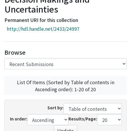
Access Statistics
Uncertainties
Library Network
Permanent URI for this collection
http://hdl.handle.net/2433/24997
Browse
List Of Items (Sorted by Table of contents in
Ascending order): 1-20 of 20
Sort by:
In order:
Results/Page:
Update