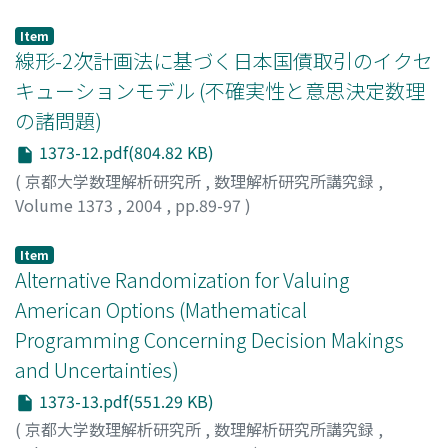
井上, 真二
;
西垣, 陽夫
;
山田, 茂
;
木村, 光宏
;
Inoue, Shinji
;
Nishigaki, Akio
;
Yamada, Shigeru
;
Kimura, Mitsuhiro
Item
線形-2次計画法に基づく日本国債取引のイクセ
キューションモデル (不確実性と意思決定数理
の諸問題)
1373-12.pdf(804.82 KB)
(
京都大学数理解析研究所
,
数理解析研究所講究録
,
Volume 1373
,
2004
,
pp.89-97
)
宮崎, 浩一
;
Miyazaki, Koichi
Item
Alternative Randomization for Valuing
American Options (Mathematical
Programming Concerning Decision Makings
and Uncertainties)
1373-13.pdf(551.29 KB)
(
京都大学数理解析研究所
,
数理解析研究所講究録
,