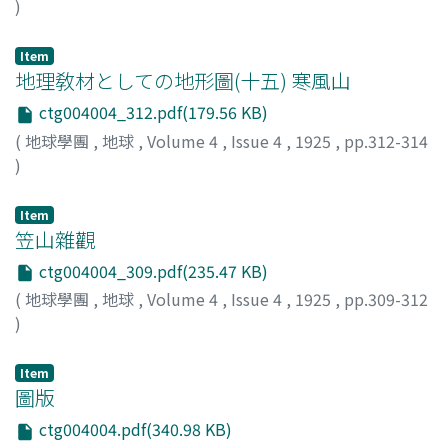
)
小川, [琢]治
;
Ogawa, T.
Item
地理敎材としての地形圖(十五) 寒風山
ctg004004_312.pdf(179.56 KB)
(
地球學團
,
地球
,
Volume 4
,
Issue 4
,
1925
,
pp.312-314
)
槇山, 次郞
;
Makiyama, J.
Item
笠山雜觀
ctg004004_309.pdf(235.47 KB)
(
地球學團
,
地球
,
Volume 4
,
Issue 4
,
1925
,
pp.309-312
)
小牧, 實繁
;
Komaki, S.
Item
圖版
ctg004004.pdf(340.98 KB)