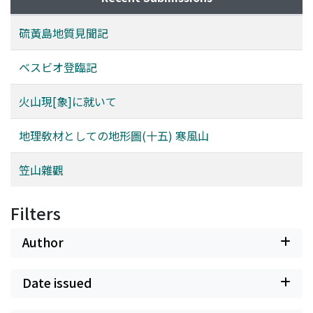
硫黃島地質見聞記
ベスビオ登臨記
火山現[象]に就いて
地理敎材としての地形圖(十五) 寒風山
笠山雜觀
Filters
Author
Date issued