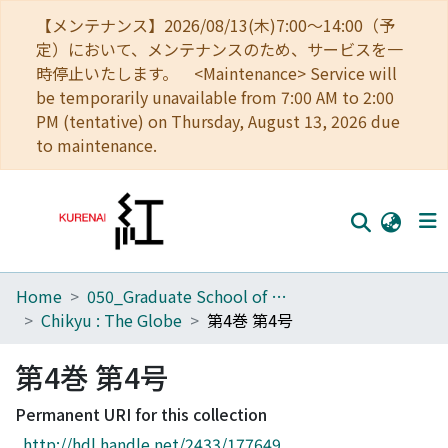
【メンテナンス】2026/08/13(木)7:00～14:00（予
定）において、メンテナンスのため、サービスを一
時停止いたします。 <Maintenance> Service will
be temporarily unavailable from 7:00 AM to 2:00
PM (tentative) on Thursday, August 13, 2026 due
to maintenance.
Home
050_Graduate School of Science
Home
Chikyu : The Globe
第4巻 第4号
Communities
第4巻 第4号
Browse
Permanent URI for this collection
Download Ranking
http://hdl.handle.net/2433/177649