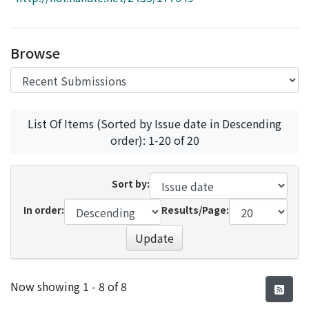
Access Statistics
Library Network
Browse
List Of Items (Sorted by Issue date in Descending
order): 1-20 of 20
Sort by:
In order:
Results/Page:
Update
Recent Submissions
Now showing
1 - 8 of 8