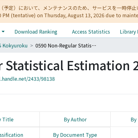
:00（予定）において、メンテナンスのため、サービスを一時停止いたします。 
0 PM (tentative) on Thursday, August 13, 2026 due to maint
e
Download Ranking
Access Statistics
Library
S Kokyuroku
0590 Non-Regular Statistical Estimation 2
Statistical Estimation 
l.handle.net/2433/98138
 Title
By Author
By 
ssification
By Document Type