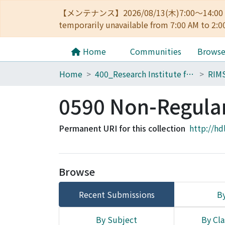
【メンテナンス】2026/08/13(木)7:00～14
temporarily unavailable from 7:00 AM to 2:0
Home
Communities
Brows
Home
400_Research Institute for Mathematical Sciences
RIM
0590 Non-Regular 
Permanent URI for this collection
http://hd
Browse
Recent Submissions
By
By Subject
By Cla