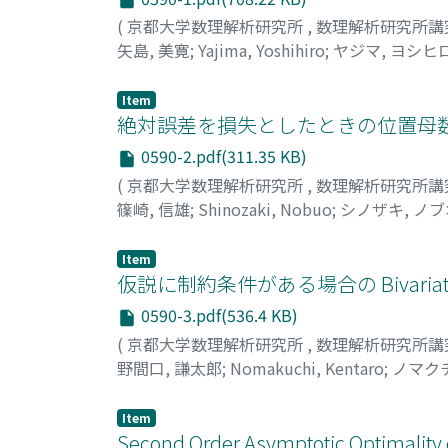
(
京都大学数理解析研究所
,
数理解析研究所講
矢島, 美寛
;
Yajima, Yoshihiro
;
ヤジマ, ヨシヒ
Item
絶対誤差を損失としたときの位置母
0590-2.pdf(311.35 KB)
(
京都大学数理解析研究所
,
数理解析研究所講
篠崎, 信雄
;
Shinozaki, Nobuo
;
シノザキ, ノブ
Item
仮説に制約条件がある場合の Bivariate S
0590-3.pdf(536.4 KB)
(
京都大学数理解析研究所
,
数理解析研究所講
野間口, 謙太郎
;
Nomakuchi, Kentaro
;
ノマクチ
Item
Second Order Asymptotic Optimality o