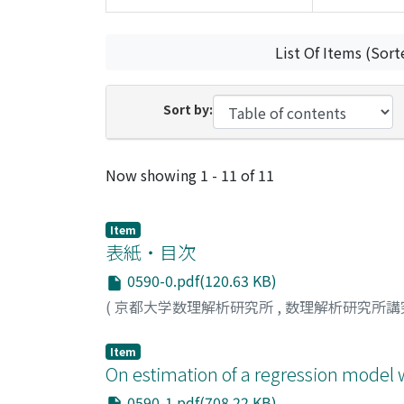
List Of Items (Sort
Sort by:
Recent Submissions
Now showing
1 - 11 of 11
Item
表紙・目次
0590-0.pdf(120.63 KB)
(
京都大学数理解析研究所
,
数理解析研究所講
Item
On estimation of a regression model wi
0590-1.pdf(708.22 KB)