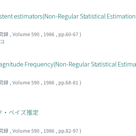
tent estimators(Non-Regular Statistical Estimation 
究録
,
Volume 590
,
1986
,
pp.60-67
)
ミコ
agnitude Frequency(Non-Regular Statistical Estimat
究録
,
Volume 590
,
1986
,
pp.68-81
)
ク・ベイズ推定
究録
,
Volume 590
,
1986
,
pp.82-97
)