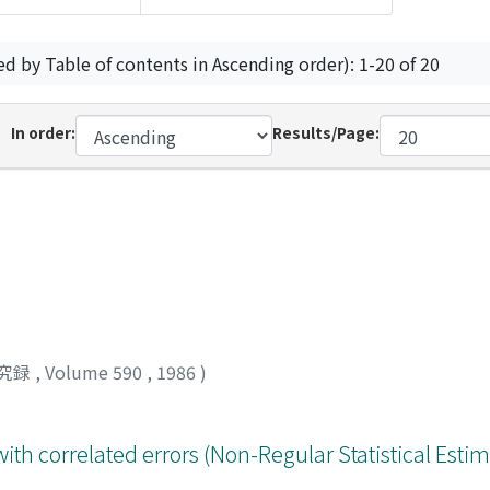
ed by Table of contents in Ascending order): 1-20 of 20
In order:
Results/Page:
究録
,
Volume 590
,
1986
)
th correlated errors (Non-Regular Statistical Estima