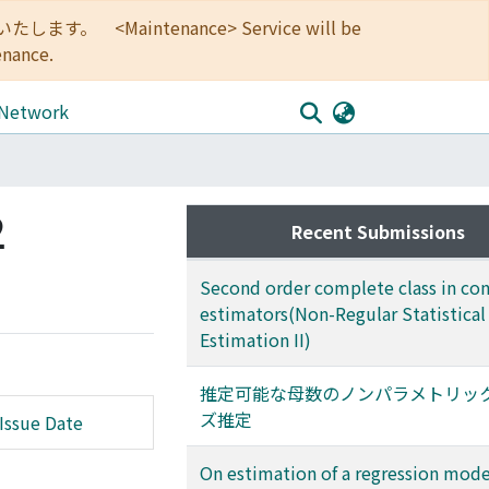
<Maintenance> Service will be
enance.
 Network
2
Recent Submissions
Second order complete class in con
estimators(Non-Regular Statistical
Estimation II)
推定可能な母数のノンパラメトリッ
ズ推定
Issue Date
On estimation of a regression mode