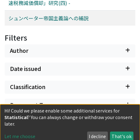
速税務減価償却」研究(四) -
シュンペーター帝国主義論への補説
Filters
Author
Date issued
Classification
Document Type
Hi! Could we please enable some additional services for
Statistical
? You can always change or withdraw your consent
Has files
later.
Let me choose
I decline
That's ok