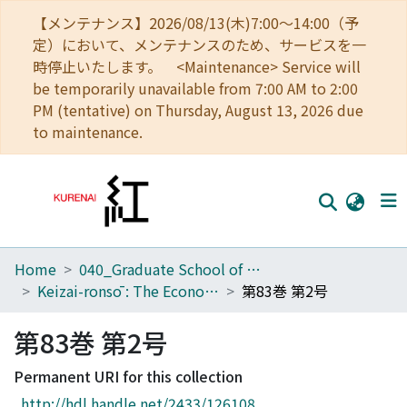
【メンテナンス】2026/08/13(木)7:00～14:00（予
定）において、メンテナンスのため、サービスを一
時停止いたします。 <Maintenance> Service will
be temporarily unavailable from 7:00 AM to 2:00
PM (tentative) on Thursday, August 13, 2026 due
to maintenance.
Home
040_Graduate School of Economics
Home
Keizai-ronsō : The Economic Review
第83巻 第2号
Communities
第83巻 第2号
Browse
Permanent URI for this collection
Download Ranking
http://hdl.handle.net/2433/126108