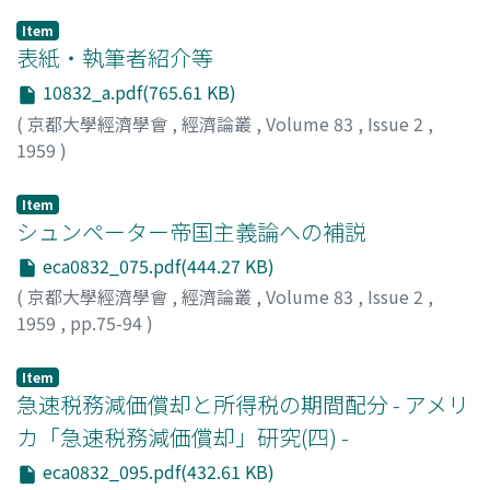
Item
表紙・執筆者紹介等
10832_a.pdf(765.61 KB)
(
京都大學經濟學會
,
經濟論叢
,
Volume 83
,
Issue 2
,
1959
)
Item
シュンペーター帝国主義論への補説
eca0832_075.pdf(444.27 KB)
(
京都大學經濟學會
,
經濟論叢
,
Volume 83
,
Issue 2
,
1959
,
pp.75-94
)
静田, 均
;
Shizuta, Hitoshi
;
シズタ, ヒトシ
Item
急速税務減価償却と所得税の期間配分 - アメリ
カ「急速税務減価償却」研究(四) -
eca0832_095.pdf(432.61 KB)