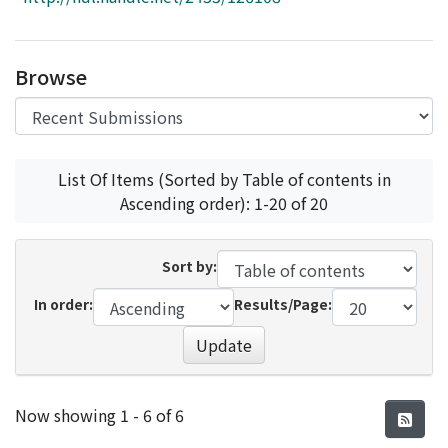
Access Statistics
Library Network
Browse
List Of Items (Sorted by Table of contents in
Ascending order): 1-20 of 20
Sort by:
In order:
Results/Page:
Update
Recent Submissions
Now showing
1 - 6 of 6