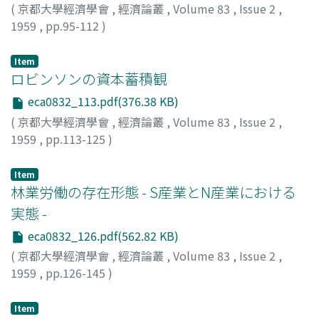
(
京都大學經濟學會
,
經濟論叢
,
Volume 83
,
Issue 2
,
1959
,
pp.95-112
)
高寺, 貞男
;
Takatera, Sadao
;
タカテラ, サダオ
Item
ロビンソンの資本蓄積観
eca0832_113.pdf(376.38 KB)
(
京都大學經濟學會
,
經濟論叢
,
Volume 83
,
Issue 2
,
1959
,
pp.113-125
)
入江, 正
;
Irie, Tadashi
;
イリエ, タダシ
Item
林業労働の存在形態 - S産業とN産業における
実態 -
eca0832_126.pdf(562.82 KB)
(
京都大學經濟學會
,
經濟論叢
,
Volume 83
,
Issue 2
,
1959
,
pp.126-145
)
山崎, 武雄
;
永尾, 誠之輔
;
Yamazaki, Takeo
;
Nagao,
Seinosuke
;
ヤマザキ, タケオ
;
ナガオ, セイノスケ
Item