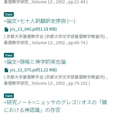
基督教学研究
,
Volume 13
,
1992
,
pp.21-44
)
名木田, 薫
;
Nagita, Kaoru
;
ナギタ, カオル
Item
<論文>七十人訳翻訳史序説 (一)
jcs_13_045.pdf(1.18 MB)
(
京都大学基督教学会 (京都大学文学部基督教学教室内)
,
基督教学研究
,
Volume 13
,
1992
,
pp.45-74
)
秦, 剛平
;
Hata, Gouhei
;
ハタ, ゴウヘイ
Item
<論文>隠喩と神学的実在論
jcs_13_075.pdf(1.22 MB)
(
京都大学基督教学会 (京都大学文学部基督教学教室内)
,
基督教学研究
,
Volume 13
,
1992
,
pp.75-102
)
芦名, 定道
;
Ashina, Sadamiti
;
アシナ, サダミチ
Item
<研究ノート>ニュッサのグレゴリオスの「鏡
における神認識」の存否