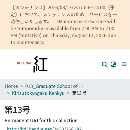
【メンテナンス】2026/08/13(木)7:00～14:00（予
定）において、メンテナンスのため、サービスを一
時停止いたします。 <Maintenance> Service will
be temporarily unavailable from 7:00 AM to 2:00
PM (tentative) on Thursday, August 13, 2026 due
to maintenance.
Home
010_Graduate School of Letters
Home
Kirisutokyogaku Kenkyu
第13号
Communities
第13号
Browse
Permanent URI for this collection
Download Ranking
http://hdl.handle.net/2433/268192