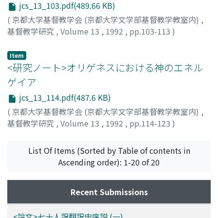
jcs_13_103.pdf(489.66 KB)
(
京都大学基督教学会 (京都大学文学部基督教学教室内)
,
基督教学研究
,
Volume 13
,
1992
,
pp.103-113
)
土井, 健司
;
Doi, Kenji
;
ドイ, ケンジ
Item
<研究ノート>オリゲネスにおける神のエネル
ゲイア
jcs_13_114.pdf(487.6 KB)
(
京都大学基督教学会 (京都大学文学部基督教学教室内)
,
基督教学研究
,
Volume 13
,
1992
,
pp.114-123
)
松丸, 太
;
Matumaru, Hutoshi
;
マツマル, フトシ
List Of Items (Sorted by Table of contents in
Ascending order): 1-20 of 20
Recent Submissions
<論文>七十人訳翻訳史序説 (一)