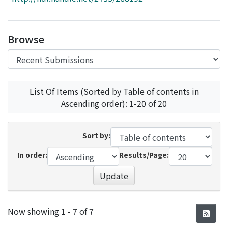
Access Statistics
Library Network
Browse
List Of Items (Sorted by Table of contents in
Ascending order): 1-20 of 20
Sort by:
In order:
Results/Page:
Update
Recent Submissions
Now showing
1 - 7 of 7