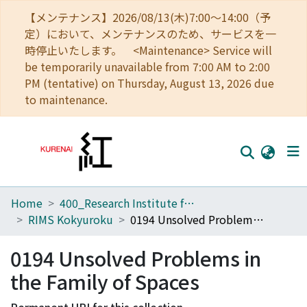
【メンテナンス】2026/08/13(木)7:00～14:00（予
定）において、メンテナンスのため、サービスを一
時停止いたします。 <Maintenance> Service will
be temporarily unavailable from 7:00 AM to 2:00
PM (tentative) on Thursday, August 13, 2026 due
to maintenance.
Home
400_Research Institute for Mathematical Sciences
Home
RIMS Kokyuroku
0194 Unsolved Problems in the Family of Spaces
Communities
0194 Unsolved Problems in
Browse
the Family of Spaces
Download Ranking