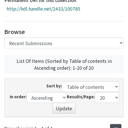
Permanent URI for this collection
Access Statistics
http://hdl.handle.net/2433/100785
Library Network
Browse
List Of Items (Sorted by Table of contents in
Ascending order): 1-20 of 20
Sort by:
In order:
Results/Page:
Update
Recent Submissions