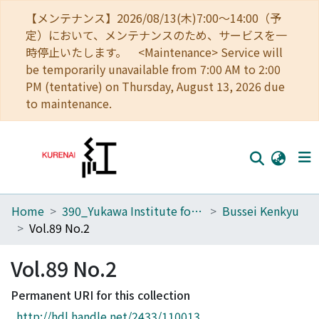
【メンテナンス】2026/08/13(木)7:00～14:00（予
定）において、メンテナンスのため、サービスを一
時停止いたします。 <Maintenance> Service will
be temporarily unavailable from 7:00 AM to 2:00
PM (tentative) on Thursday, August 13, 2026 due
to maintenance.
Home
390_Yukawa Institute for Theoretical Physics
Bussei Kenkyu
Home
Vol.89 No.2
Communities
Vol.89 No.2
Browse
Permanent URI for this collection
Download Ranking
http://hdl.handle.net/2433/110013