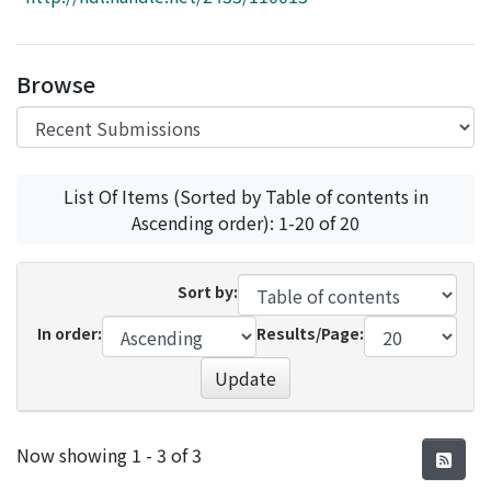
Access Statistics
Library Network
Browse
List Of Items (Sorted by Table of contents in
Ascending order): 1-20 of 20
Sort by:
In order:
Results/Page:
Update
Recent Submissions
Now showing
1 - 3 of 3