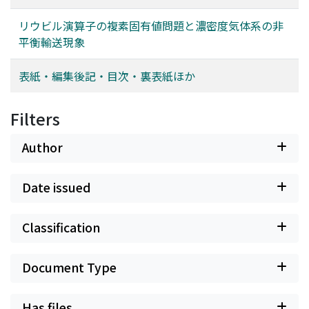
方、(2)準固有振動については、遷音速流がブラックホー
リウビル演算子の複素固有値問題と濃密度気体系の非
ルと同様に準固有振動モードを持つことを示し、実験にお
平衡輸送現象
いて効率良くシグナルを検出するための方法について論じ
る。
表紙・編集後記・目次・裏表紙ほか
Filters
Author
Date issued
Classification
Document Type
Has files