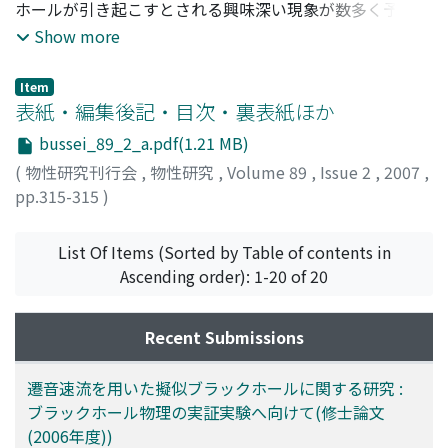
ホールが引き起こすとされる興味深い現象が数多く予言さ
れてきた。しかしながら、これらの現象の多くは観測から
Show more
直接実証することが非常に困難である。近年、これらの観
測困難な現象を実験室で間接的に実証するためのモデルと
Item
して、「音響ブラックホール」と呼ばれる擬似ブラックホ
表紙・編集後記・目次・裏表紙ほか
ールが提案されてきた。ブラックホールの本質は、光を一
bussei_89_2_a.pdf(1.21 MB)
方向にしか通さない「ホライズン」と呼ばれる構造を持つ
(
物性研究刊行会
,
物性研究
,
Volume 89
,
Issue 2
,
2007
,
ことである。これに対し「音響ブラックホール」とは、こ
pp.315-315
)
のホライズンの性質を「光」から「音」に置き換え、音を
一方向にしか通さない音速点を持つ流れ、すなわち遷音速
流を利用するものである。本論文では、(1)ブラックホー
List Of Items (Sorted by Table of contents in
ルの量子論的な粒子生成現象である「Hawking輻射」と、
Ascending order): 1-20 of 20
(2)ブラックホールの放出する重力波を特徴づける「準固
有振動」の2つに注目し、これらの現象を音響ブラックホ
Recent Submissions
ールを用いて実証するための方法論を議論する。まず、
(1)Hawking輻射については、輻射スペクトルがホライズ
遷音速流を用いた擬似ブラックホールに関する研究 :
ン近傍における古典波の「引き延ばし」によって決まるこ
ブラックホール物理の実証実験へ向けて(修士論文
とを利用し、音速点近傍で変形を受けた音波の波形から
(2006年度))
Hawking輻射のスペクトルを検証できることを示す。一