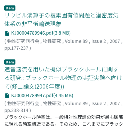
Item
リウビル演算子の複素固有値問題と濃密度気
体系の非平衡輸送現象
KJ00004789946.pdf(3.8 MB)
(
物性研究刊行会
,
物性研究
,
Volume 89
,
Issue 2
,
2007
,
pp.177-237
)
Petrosky, Tomio Y.
Item
遷音速流を用いた擬似ブラックホールに関す
る研究 : ブラックホール物理の実証実験へ向け
て(修士論文(2006年度))
KJ00004789947.pdf(4.45 MB)
(
物性研究刊行会
,
物性研究
,
Volume 89
,
Issue 2
,
2007
,
pp.238-314
)
奥住, 聡
ブラックホール時空は、一般相対性理論の効果が最も顕著
;
Okuzumi, Satoshi
;
オクズミ, サトシ
に現れる時空構造である。そのため、これまでにブラック