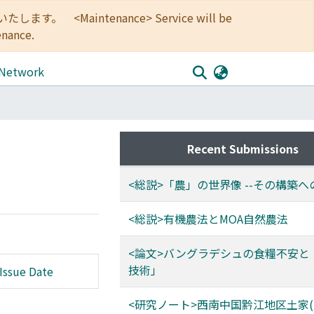
<Maintenance> Service will be
enance.
 Network
Recent Submissions
<総説>「農」の世界像 --その構築へ
<総説>有機農法とMOA自然農法
<論文>バングラデシュの食糧不安と
技術」
Issue Date
<研究ノート>西南中国黔江地区土家