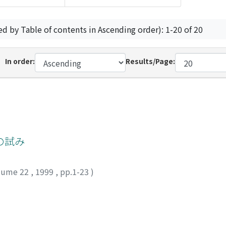
ed by Table of contents in Ascending order): 1-20 of 20
In order:
Results/Page:
の試み
lume 22
,
1999
,
pp.1-23
)