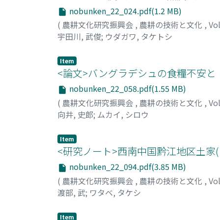
nobunken_22_024.pdf(1.2 MB)
(
農耕文化研究振興会
,
農耕の技術と文化
,
Vo
宇田川, 武俊
;
ウダガワ, タケトシ
Item
<論文>バングラデシュの食糧不安と
nobunken_22_058.pdf(1.55 MB)
(
農耕文化研究振興会
,
農耕の技術と文化
,
Vo
向井, 史郎
;
ムカイ, シロウ
Item
<研究ノート>西南中国黔江地区土家
nobunken_22_094.pdf(3.85 MB)
(
農耕文化研究振興会
,
農耕の技術と文化
,
Vo
渡部, 武
;
ワタベ, タケシ
Item