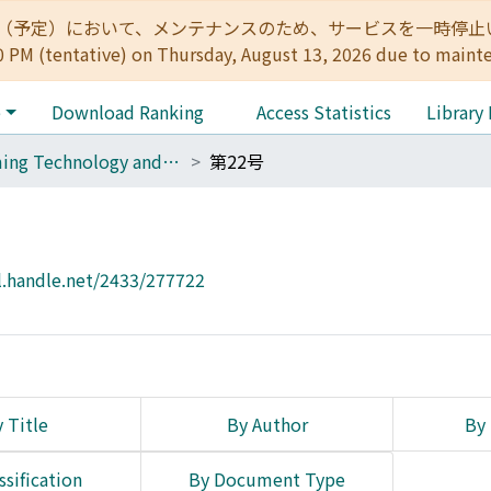
:00（予定）において、メンテナンスのため、サービスを一時停止いたします。 
0 PM (tentative) on Thursday, August 13, 2026 due to maint
e
Download Ranking
Access Statistics
Library
Farming Technology and Culture
第22号
l.handle.net/2433/277722
 Title
By Author
By 
ssification
By Document Type