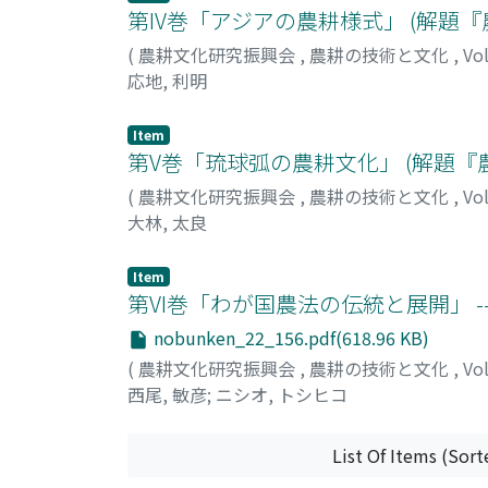
第IV巻「アジアの農耕様式」 (解題
(
農耕文化研究振興会
,
農耕の技術と文化
,
Vo
応地, 利明
Item
第V巻「琉球弧の農耕文化」 (解題
(
農耕文化研究振興会
,
農耕の技術と文化
,
Vo
大林, 太良
Item
第VI巻「わが国農法の伝統と展開」 -
nobunken_22_156.pdf(618.96 KB)
(
農耕文化研究振興会
,
農耕の技術と文化
,
Vo
西尾, 敏彦
;
ニシオ, トシヒコ
List Of Items (Sort