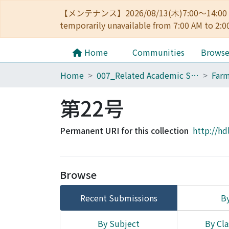
【メンテナンス】2026/08/13(木)7:00～14
temporarily unavailable from 7:00 AM to 2:0
Home
Communities
Brows
Home
007_Related Academic Societies
第22号
Permanent URI for this collection
http://hd
Browse
Recent Submissions
By
By Subject
By Cla