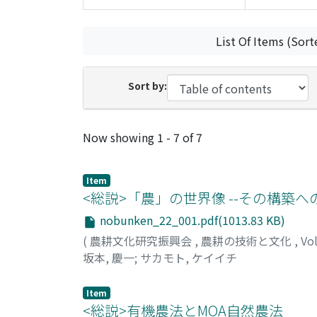
List Of Items (Sort
Sort by:
Recent Submissions
Now showing
1 - 7 of 7
Item
<総説>「農」の世界像 --その構築へ
nobunken_22_001.pdf(1013.83 KB)
(
農耕文化研究振興会
,
農耕の技術と文化
,
Vo
坂本, 慶一
;
サカモト, ケイイチ
Item
<総説>有機農法とMOA自然農法