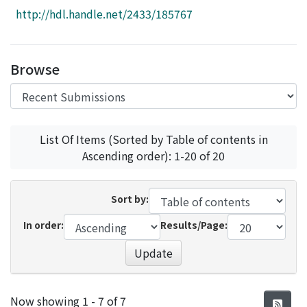
Access Statistics
http://hdl.handle.net/2433/185767
Library Network
Browse
List Of Items (Sorted by Table of contents in
Ascending order): 1-20 of 20
Sort by:
In order:
Results/Page:
Update
Recent Submissions
Now showing
1 - 7 of 7