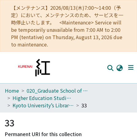
【メンテナンス】2026/08/13(木)7:00～14:00（予
定）において、メンテナンスのため、サービスを一
時停止いたします。 <Maintenance> Service will
be temporarily unavailable from 7:00 AM to 2:00
PM (tentative) on Thursday, August 13, 2026 due
to maintenance.
Home
020_Graduate School of Education
Home
Higher Education Studies Course (Old Center for the Promotion of Excellence in Higher Education)
Communities
Kyoto University’s Library of Higher Education Research
33
Browse
33
Download Ranking
Permanent URI for this collection