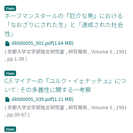
Item
ホーフマンスタールの『厄介な男』における
「なおざりにされた生」と「達成された社会
性」
dkh00005_001.pdf(1.64 MB)
(
京都大学文学部独文研究室
,
研究報告
,
Volume 5
,
1991
,
pp.1-38
)
青地, 伯水
;
Aoji, Hakusui
;
アオジ, ハクスイ
Item
C.F.マイアーの『ユルク・イェナッチュ』につ
いて : その多義性に関する一考察
dkh00005_039.pdf(1.21 MB)
(
京都大学文学部独文研究室
,
研究報告
,
Volume 5
,
1991
,
pp.39-67
)
谷口, 栄一
;
Taniguchi, Eiichi
;
タニグチ, エイイチ
Item