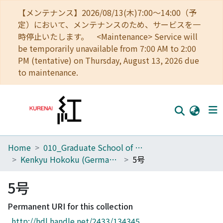
【メンテナンス】2026/08/13(木)7:00～14:00（予
定）において、メンテナンスのため、サービスを一
時停止いたします。 <Maintenance> Service will
be temporarily unavailable from 7:00 AM to 2:00
PM (tentative) on Thursday, August 13, 2026 due
to maintenance.
Home
010_Graduate School of Letters
Home
Kenkyu Hokoku (Germanistisches Seminar, Universitat Kyoto)
5号
Communities
5号
Browse
Permanent URI for this collection
Download Ranking
http://hdl.handle.net/2433/134345