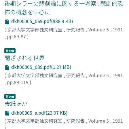
後期シラーの悲劇論に関する一考察 : 悲劇的恐
怖の概念を中心に
dkh00005_069.pdf(888.9 KB)
(
京都大学文学部独文研究室
,
研究報告
,
Volume 5
,
1991
,
pp.69-87
)
津田, 保夫
;
Tsuda, Yasuo
;
ツダ, ヤスオ
Item
閉ざされる世界
dkh00005_089.pdf(1.27 MB)
(
京都大学文学部独文研究室
,
研究報告
,
Volume 5
,
1991
,
pp.89-119
)
斎藤, 昌人
;
Saito, Masato
;
サイトウ, マサト
Item
表紙ほか
dkh00005_a.pdf(22.07 KB)
(
京都大学文学部独文研究室
,
研究報告
,
Volume 5
,
1991
)