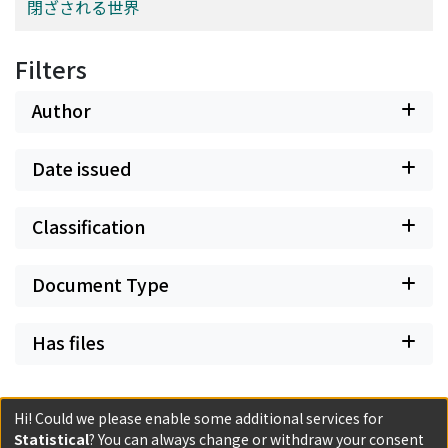
閉ざされる世界
Filters
Author
Date issued
Classification
Document Type
Has files
Hi! Could we please enable some additional services for
Statistical
? You can always change or withdraw your consent
Powered by DSpace and JAIRO Crawler-List