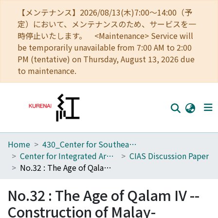
【メンテナンス】2026/08/13(木)7:00～14:00（予
定）において、メンテナンスのため、サービスを一
時停止いたします。 <Maintenance> Service will
be temporarily unavailable from 7:00 AM to 2:00
PM (tentative) on Thursday, August 13, 2026 due
to maintenance.
Home
430_Center for Southeast Asian Studies
Home
Center for Integrated Area Studies
CIAS Discussion Paper
Communities
No.32 : The Age of Qalam IV --Construction of Malay-Muslim Public Sphere
Browse
No.32 : The Age of Qalam IV --
Download Ranking
Construction of Malay-