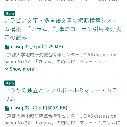
よる言論空間の形成
,
Volume 32
,
2013
,
pp.4-8
)
坪井, 祐司
;
TSUBOI, Yuji
;
ツボイ, ユウジ
Item
アラビア文字・多言語文書の横断検索システ
ム構築 : 「カラム」記事のコーラン引用部分表
示の試み
ciasdp32_9.pdf(1.29 MB)
(
京都大学地域研究統合情報センター
,
CIAS discussion
paper No.32 : 「カラム」の時代 IV --マレー・ムスリムに
よる言論空間の形成
,
Volume 32
,
2013
,
pp.9-20
)
Show more
ブルドン宮本, ジュリアン
;
山本, 博之
;
Bourdon, Julien
;
YAMAMOTO, Hiroyuki
;
ブルドン ミヤモト, ジュリアン
;
ヤ
Item
マモト, ヒロユキ
マラヤの独立とシンガポールのマレー・ムス
リム
ciasdp32_21.pdf(809.9 KB)
(
京都大学地域研究統合情報センター
,
CIAS discussion
paper No.32 : 「カラム」の時代 IV --マレー・ムスリムに