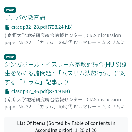
よる言論空間の形成
,
Volume 32
,
2013
,
pp.21-27
)
坪井, 祐司
;
TSUBOI, Yuji
;
ツボイ, ユウジ
Item
ザアバの教育論
ciasdp32_28.pdf(798.24 KB)
(
京都大学地域研究統合情報センター
,
CIAS discussion
paper No.32 : 「カラム」の時代 IV --マレー・ムスリムに
よる言論空間の形成
,
Volume 32
,
2013
,
pp.28-35
)
金子, 奈央
;
KANEKO, Nao
;
カネコ, ナオ
Item
シンガポール・イスラーム宗教評議会(MUIS)誕
生をめぐる諸問題 : 「ムスリム法施行法」に対
する「カラム」記事より
ciasdp32_36.pdf(834.9 KB)
(
京都大学地域研究統合情報センター
,
CIAS discussion
paper No.32 : 「カラム」の時代 IV --マレー・ムスリムに
よる言論空間の形成
,
Volume 32
,
2013
,
pp.36-41
)
光成, 歩
;
MITSUNARI, Ayumi
;
ミツナリ, アユミ
List Of Items (Sorted by Table of contents in
Ascending order): 1-20 of 20