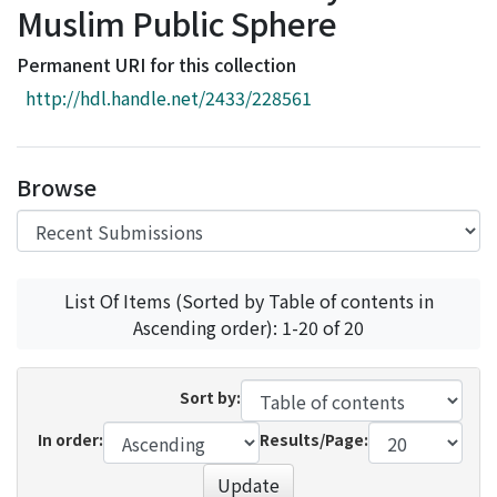
Muslim Public Sphere
Access Statistics
Library Network
Permanent URI for this collection
http://hdl.handle.net/2433/228561
Browse
List Of Items (Sorted by Table of contents in
Ascending order): 1-20 of 20
Sort by:
In order:
Results/Page:
Update