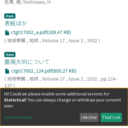
吉澤, 甫
;
Yoshizawa, H.
Item
表紙ほか
ctg017002_a.pdf(208.47 KB)
(
地球學團
,
地球
,
Volume 17
,
Issue 2
,
1932
)
Item
嘉南大圳について
ctg017002_124.pdf(800.27 KB)
(
地球學團
,
地球
,
Volume 17
,
Issue 2
,
1932
,
pp.124-
137
)
川上, 健三
;
Kawakami, K.
Hi! Could we please enable some additional services for
Statistical
? You can always change or withdraw your consent
Item
伊太利ところどころ(二四)
later.
ctg017002_147.pdf(474.66 KB)
Let me choose
I decline
That's ok
(
地球學團
,
地球
,
Volume 17
,
Issue 2
,
1932
,
pp.147-