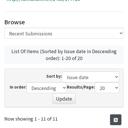
Access Statistics
Library Network
Browse
List Of Items (Sorted by Issue date in Descending
order): 1-20 of 20
Sort by:
In order:
Results/Page:
Update
Recent Submissions
Now showing
1 - 11 of 11