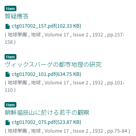
Item
質疑應答
ctg017002_157.pdf(102.33 KB)
(
地球學團
,
地球
,
Volume 17
,
Issue 2
,
1932
,
pp.157-
158
)
Item
ヴィックスバーグの都市地理の硏究
ctg017002_101.pdf(634.75 KB)
(
地球學團
,
地球
,
Volume 17
,
Issue 2
,
1932
,
pp.101-
110
)
增田, 忠雄
;
Masuda, T.
Item
朝鮮福辰山に於ける若干の觀察
ctg017002_075.pdf(523.87 KB)
(
地球學團
,
地球
,
Volume 17
,
Issue 2
,
1932
,
pp.75-84
)