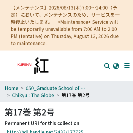
【メンテナンス】2026/08/13(木)7:00～14:00（予
定）において、メンテナンスのため、サービスを一
時停止いたします。 <Maintenance> Service will
be temporarily unavailable from 7:00 AM to 2:00
PM (tentative) on Thursday, August 13, 2026 due
to maintenance.
Home
050_Graduate School of Science
Home
Chikyu : The Globe
第17巻 第2号
Communities
第17巻 第2号
Browse
Permanent URI for this collection
Download Ranking
http://hdl.handle.net/2433/177725