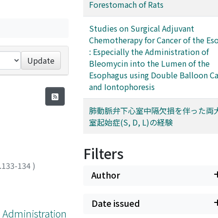
Forestomach of Rats
Studies on Surgical Adjuvant
Chemotherapy for Cancer of the Es
: Especially the Administration of
Update
Bleomycin into the Lumen of the
Esophagus using Double Balloon Ca
and Iontophoresis
肺動脈弁下心室中隔欠損を伴った両
室起始症(S, D, L)の経験
Filters
.133-134
)
Author
Date issued
e Administration