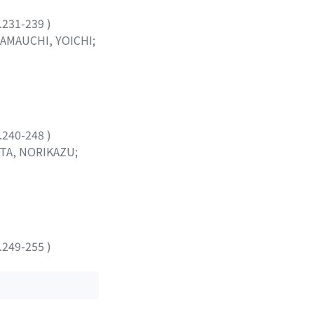
.231-239
)
AMAUCHI, YOICHI
;
栄孝
;
入江, 善一
.240-248
)
TA, NORIKAZU
;
ADASHI
.249-255
)