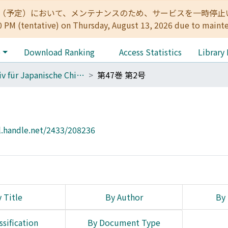
:00（予定）において、メンテナンスのため、サービスを一時停止いたします。 
0 PM (tentative) on Thursday, August 13, 2026 due to maint
e
Download Ranking
Access Statistics
Library
Archiv für Japanische Chirurgie
第47巻 第2号
l.handle.net/2433/208236
 Title
By Author
By 
ssification
By Document Type