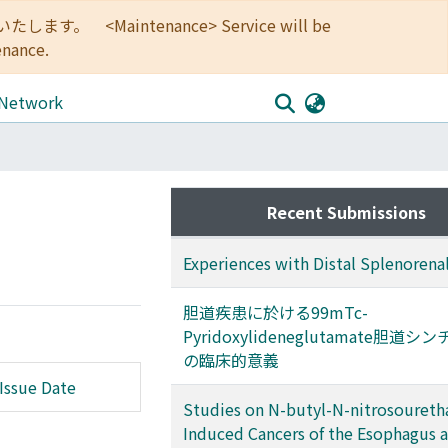
<Maintenance> Service will be
enance.
 Network
Recent Submissions
Experiences with Distal Splenorena
胆道疾患に於ける99mTc-
Pyridoxylideneglutamate胆道
の臨床的意義
Issue Date
Studies on N-butyl-N-nitrosoureth
Induced Cancers of the Esophagus 