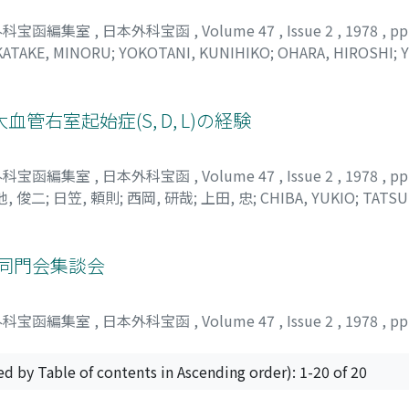
外科宝函編集室
,
日本外科宝函
,
Volume 47
,
Issue 2
,
1978
,
pp
KATAKE, MINORU
;
YOKOTANI, KUNIHIKO
;
OHARA, HIROSHI
;
Y
慎一
;
寺井, 武寿
;
中武, 稔
;
横谷, 邦彦
;
小原, 弘
;
山内, 陽一
;
桂, 
右室起始症(S, D, L)の経験
外科宝函編集室
,
日本外科宝函
,
Volume 47
,
Issue 2
,
1978
,
pp
池, 俊二
;
日笠, 頼則
;
西岡, 研哉
;
上田, 忠
;
CHIBA, YUKIO
;
TATSU
HI, SHUNJI
;
HIKASA, YORINORI
;
NISHIOKA, KENYA
;
UEDA, T
室同門会集談会
外科宝函編集室
,
日本外科宝函
,
Volume 47
,
Issue 2
,
1978
,
pp
ed by Table of contents in Ascending order): 1-20 of 20