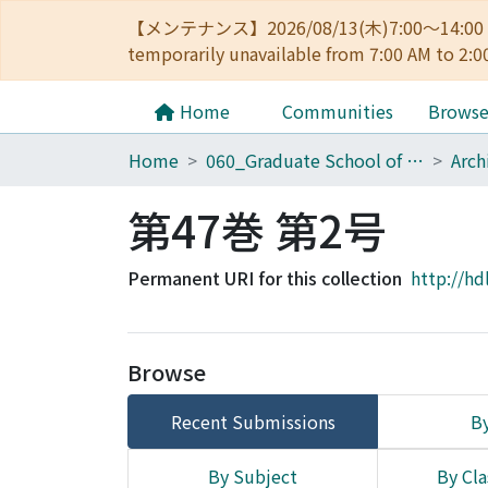
【メンテナンス】2026/08/13(木)7:00～14
temporarily unavailable from 7:00 AM to 2:0
Home
Communities
Brows
Home
060_Graduate School of Medicine
第47巻 第2号
Permanent URI for this collection
http://hd
Browse
Recent Submissions
By
By Subject
By Cla