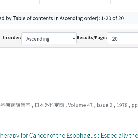
ed by Table of contents in Ascending order): 1-20 of 20
In order:
Results/Page:
外科宝函編集室
,
日本外科宝函
,
Volume 47
,
Issue 2
,
1978
,
pp
erapy for Cancer of the Esophagus : Especially th