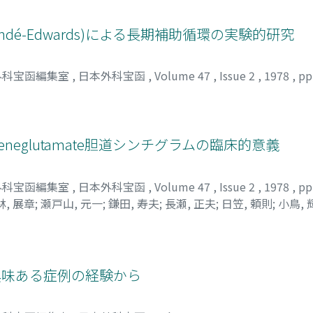
dé-Edwards)による長期補助循環の実験的研究
外科宝函編集室
,
日本外科宝函
,
Volume 47
,
Issue 2
,
1978
,
pp
ideneglutamate胆道シンチグラムの臨床的意義
外科宝函編集室
,
日本外科宝函
,
Volume 47
,
Issue 2
,
1978
,
pp
林, 展章
;
瀬戸山, 元一
;
鎌田, 寿夫
;
長瀬, 正夫
;
日笠, 頼則
;
小鳥, 
 SUMIO
;
MARUYAMA, KEISUKE
;
TAKENAKA, MASAFUMI
;
KOBAY
AGASE, MASAO
;
HIKASA, YORINORI
;
ODORI, TERUO
;
MORITA,
興味ある症例の経験から