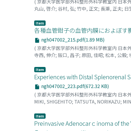
(
京都大学医学部外科整形外科学教室内 日本
丸山, 啓介
;
谷村, 弘
;
竹中, 正文
;
長瀬, 正夫
;
日
NAGASE, MASAO
;
HIKASA, YORINORI
Item
各種血管鉗子の血管内膜におよぼす
ngh047002_215.pdf(1.89 MB)
(
京都大学医学部外科整形外科学教室内 日本
寺西, 伸介
;
阪口, 昌子
;
原田, 佳昭
;
松本, 公毅
;
YOSHIAKI
;
MATSUMOTO, KOUKI
;
TAMIO, TE
Item
Experiences with Distal Splenorenal 
ngh047002_223.pdf(672.32 KB)
(
京都大学医学部外科整形外科学教室内 日本
MIKI, SHIGEHITO
;
TATSUTA, NORIKAZU
;
MIN
仁
;
龍田, 憲和
;
南, 一明
;
鯉江, 久昭
;
高橋, 豊
;
伴
Item
Preinvasive Adenocarｃinoma of the