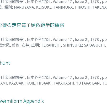
外科宝函編集室
,
日本外科宝函
,
Volume 47
,
Issue 2
,
1978
,
pp
笠, 頼則
;
MARUYAMA, KEISUKE
;
TANIMURA, HIROSHI
;
TAKENA
影響の走査電子顕微鏡学的観察
外科宝函編集室
,
日本外科宝函
,
Volume 47
,
Issue 2
,
1978
,
pp
堧水尾, 哲也
;
安井, 広明
;
TERANISHI, SHINSUKE
;
SAKAGUCHI,
TSUYA
;
YASUI, HIROAKI
Shunt
外科宝函編集室
,
日本外科宝函
,
Volume 47
,
Issue 2
,
1978
,
pp
AMI, KAZUAKI
;
KOIE, HISAAKI
;
TAKAHASHI, YUTAKA
;
BAN, T
, 敏彦
 Vermiform Appendix