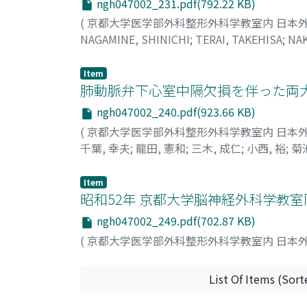
ngh047002_231.pdf(792.22 KB)
(
京都大学医学部外科整形外科学教室内 日本
NAGAMINE, SHINICHI
;
TERAI, TAKEHISA
;
NA
KATSURA, YOSHITAKA
;
IRIE, ZENICHI
;
長嶺, 
Item
肺動脈弁下心室中隔欠損を伴った両大血管
ngh047002_240.pdf(923.66 KB)
(
京都大学医学部外科整形外科学教室内 日本
千葉, 幸夫
;
龍田, 憲和
;
三木, 成仁
;
小西, 裕
;
菊
MIKI, SHIGEHITO
;
KONISHI, YUTAKA
;
KIKUC
Item
昭和52年 京都大学脳神経外科学教
ngh047002_249.pdf(702.87 KB)
(
京都大学医学部外科整形外科学教室内 日本
List Of Items (Sort