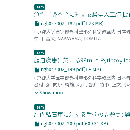
Item
急性呼吸不全に対する膜型人工肺(Lan
ngh047002_182.pdf(1.23 MB)
(
京都大学医学部外科整形外科学教室内 日本
中山, 富太
;
NAKAYAMA, TOMITA
Item
胆道疾患に於ける99mTc-Pyridoxyl
ngh047002_199.pdf(1.9 MB)
(
京都大学医学部外科整形外科学教室内 日本
谷村, 弘
;
向原, 純雄
;
丸山, 啓介
;
竹中, 正文
;
小
塚, 莞爾
;
TANIMURA, HIROSHI
;
MUKAIHARA,
Show more
SETOYAMA, MOTOICHI
;
KAMATA, TOSHIO
;
N
TORIZUKA, KANJI
Item
肝内結石症に対する手術の問題点 : 
ngh047002_209.pdf(609.31 KB)