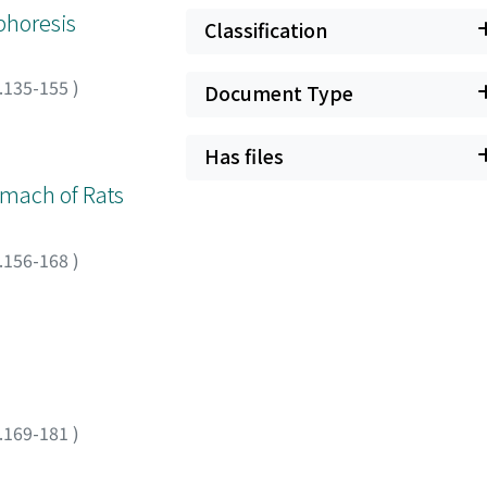
phoresis
Classification
.135-155
)
Document Type
Has files
omach of Rats
.156-168
)
.169-181
)