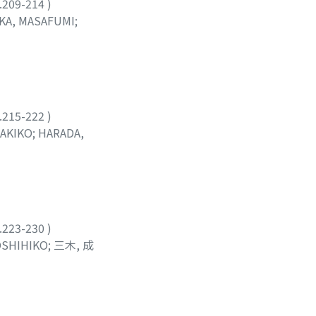
.209-214
)
KA, MASAFUMI
;
.215-222
)
 AKIKO
;
HARADA,
.223-230
)
OSHIHIKO
;
三木, 成