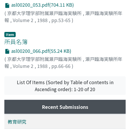
asl00200_053.pdf(704.11 KB)
(
京都大学理学部附属瀬戸臨海実験所
,
瀬戸臨海実験所年
報
,
Volume 2
,
1988
,
pp.53-65
)
布施, 慎一郎
;
Fuse, Shinichiro
;
フセ, シンイチロウ
Item
所員名簿
asl00200_066.pdf(55.24 KB)
(
京都大学理学部附属瀬戸臨海実験所
,
瀬戸臨海実験所年
報
,
Volume 2
,
1988
,
pp.66-66
)
List Of Items (Sorted by Table of contents in
Ascending order): 1-20 of 20
Recent Submissions
教育研究