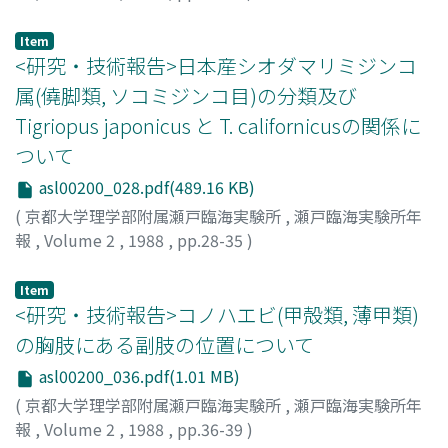
原田, 英司
;
Harada, Eiji
Item
<研究・技術報告>日本産シオダマリミジンコ
属(僥脚類, ソコミジンコ目)の分類及び
Tigriopus japonicus と T. californicusの関係に
ついて
asl00200_028.pdf(489.16 KB)
(
京都大学理学部附属瀬戸臨海実験所
,
瀬戸臨海実験所年
報
,
Volume 2
,
1988
,
pp.28-35
)
伊藤, 立則
;
Ito, Tatsunori
Item
<研究・技術報告>コノハエビ(甲殻類, 薄甲類)
の胸肢にある副肢の位置について
asl00200_036.pdf(1.01 MB)
(
京都大学理学部附属瀬戸臨海実験所
,
瀬戸臨海実験所年
報
,
Volume 2
,
1988
,
pp.36-39
)