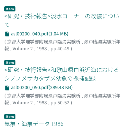
伊藤, 立則
;
Ito, Tatsunori
Item
<研究・技術報告>淡水コーナーの改装につい
て
asl00200_040.pdf(1.04 MB)
(
京都大学理学部附属瀬戸臨海実験所
,
瀬戸臨海実験所年
報
,
Volume 2
,
1988
,
pp.40-49
)
荒賀, 忠一
;
Araga, Chuichi
Item
<研究・技術報告>和歌山県白浜近海における
シノノメサカタザメ幼魚の採捕記録
asl00200_050.pdf(289.48 KB)
(
京都大学理学部附属瀬戸臨海実験所
,
瀬戸臨海実験所年
報
,
Volume 2
,
1988
,
pp.50-52
)
田名瀬, 英朋
;
Tanase, Hidetomo
Item
気象・海象データ 1986