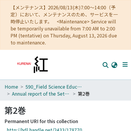
【メンテナンス】2026/08/13(木)7:00～14:00（予
定）において、メンテナンスのため、サービスを一
時停止いたします。 <Maintenance> Service will
be temporarily unavailable from 7:00 AM to 2:00
PM (tentative) on Thursday, August 13, 2026 due
to maintenance.
Home
590_Field Science Education and Research Center
Home
Annual report of the Seto Marine Biological Laboratory
第2巻
Communities
第2巻
Browse
Permanent URI for this collection
Download Ranking
http://hdl.handle.net/2433/178770