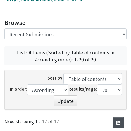
Access Statistics
Library Network
Browse
List Of Items (Sorted by Table of contents in
Ascending order): 1-20 of 20
Sort by:
In order:
Results/Page:
Update
Recent Submissions
Now showing
1 - 17 of 17