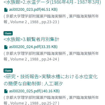
<水族館>2.水温データ(1986年4月 - 1987年3月)
asl00200_023.pdf(46.51 KB)
(
京都大学理学部附属瀬戸臨海実験所
,
瀬戸臨海実験所年
報
,
Volume 2
,
1988
,
pp.23-23
)
Item
<水族館>3.観覧者月別集計
asl00200_024.pdf(33.35 KB)
(
京都大学理学部附属瀬戸臨海実験所
,
瀬戸臨海実験所年
報
,
Volume 2
,
1988
,
pp.24-24
)
Item
<研究・技術報告>実験水槽における水位変化
の簡便な自動制御 : 人工潮汐
asl00200_025.pdf(140.16 KB)
(
京都大学理学部附属瀬戸臨海実験所
,
瀬戸臨海実験所年
報
,
Volume 2
,
1988
,
pp.25-27
)