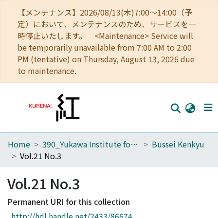
【メンテナンス】2026/08/13(木)7:00～14:00（予
定）において、メンテナンスのため、サービスを一
時停止いたします。 <Maintenance> Service will
be temporarily unavailable from 7:00 AM to 2:00
PM (tentative) on Thursday, August 13, 2026 due
to maintenance.
Home
390_Yukawa Institute for Theoretical Physics
Bussei Kenkyu
Home
Vol.21 No.3
Communities
Vol.21 No.3
Browse
Permanent URI for this collection
Download Ranking
http://hdl.handle.net/2433/86674