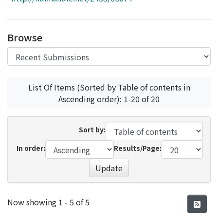
Access Statistics
Library Network
Browse
List Of Items (Sorted by Table of contents in
Ascending order): 1-20 of 20
Sort by:
In order:
Results/Page:
Update
Recent Submissions
Now showing
1 - 5 of 5