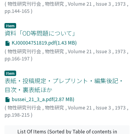
(
物性研究刊行会
,
物性研究
,
Volume 21
,
Issue 3
,
1973
,
pp.144-165
)
藤坂, 博一
;
森, 肇
;
Fujisaka, Hirokazu
;
Mori, Hajime
;
フジ
サカ, ヒロカズ
;
モリ, ハジメ
Item
資料「OD等問題について」
KJ00004751819.pdf(1.43 MB)
(
物性研究刊行会
,
物性研究
,
Volume 21
,
Issue 3
,
1973
,
pp.166-197
)
Item
表紙・投稿規定・プレプリント・編集後記・
目次・裏表紙ほか
bussei_21_3_a.pdf(2.87 MB)
(
物性研究刊行会
,
物性研究
,
Volume 21
,
Issue 3
,
1973
,
pp.198-215
)
List Of Items (Sorted by Table of contents in