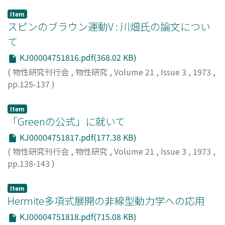
Item
スピンのブラウン運動V : 川畑氏の論文につい
て
KJ00004751816.pdf(368.02 KB)
(
物性研究刊行会
,
物性研究
,
Volume 21
,
Issue 3
,
1973
,
pp.125-137
)
植山, 宏
;
Ueyama, Hiroshi
;
ウエヤマ, ヒロシ
Item
「Greenの公式」に就いて
KJ00004751817.pdf(177.38 KB)
(
物性研究刊行会
,
物性研究
,
Volume 21
,
Issue 3
,
1973
,
pp.138-143
)
植山, 宏
;
Ueyama, Hiroshi
;
ウエヤマ, ヒロシ
Item
Hermite多項式展開の非線型動力学への応用
KJ00004751818.pdf(715.08 KB)