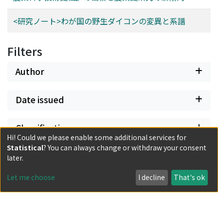
<研究ノート>わが国の野生ダイコンの変異と系譜
Filters
Author
Date issued
Classification
Hi! Could we please enable some additional services for
Statistical
? You can always change or withdraw your consent
Document Type
later.
Let me choose
I decline
That's ok
Has files