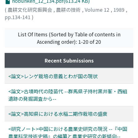
nobunken_12_134.pdf(613.24 KB)
(
農耕文化研究振興会
,
農耕の技術
,
Volume 12
,
1989
,
pp.134-141
)
杉村, 和彦
;
スギムラ, カズヒコ
List Of Items (Sorted by Table of contents in
Ascending order): 1-20 of 20
Recent Submissions
<論文>レンゲ栽培の意義とわが国の現状
<論文>古墳時代の陸苗代 --群馬県子持村黒井峯・西組
遺跡の発掘調査から--
<論文>高知県における水稲二期作栽培の盛衰
<研究ノート>中国における農業史研究の現況 --『中国
農業科学技術史稿』の編纂と農業史研究の新傾向--