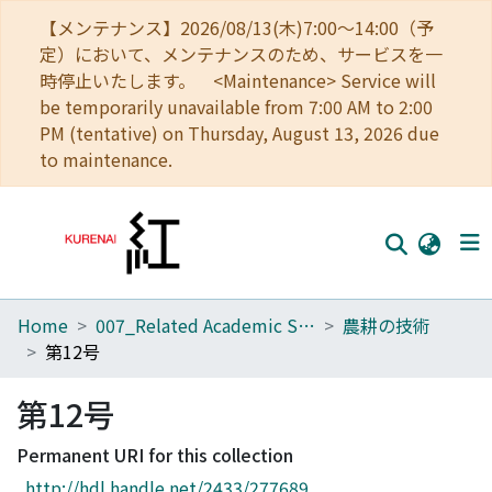
【メンテナンス】2026/08/13(木)7:00～14:00（予
定）において、メンテナンスのため、サービスを一
時停止いたします。 <Maintenance> Service will
be temporarily unavailable from 7:00 AM to 2:00
PM (tentative) on Thursday, August 13, 2026 due
to maintenance.
Home
007_Related Academic Societies
農耕の技術
Home
第12号
Communities
第12号
Browse
Permanent URI for this collection
Download Ranking
http://hdl.handle.net/2433/277689