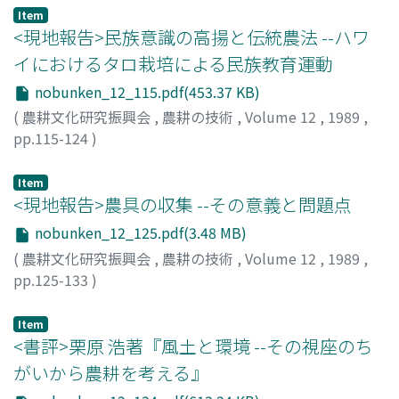
Item
<現地報告>民族意識の高揚と伝統農法 --ハワ
イにおけるタロ栽培による民族教育運動
nobunken_12_115.pdf(453.37 KB)
(
農耕文化研究振興会
,
農耕の技術
,
Volume 12
,
1989
,
pp.115-124
)
山中, 速人
;
ヤマナカ, ハヤト
Item
<現地報告>農具の収集 --その意義と問題点
nobunken_12_125.pdf(3.48 MB)
(
農耕文化研究振興会
,
農耕の技術
,
Volume 12
,
1989
,
pp.125-133
)
堀尾, 尚志
;
ホリオ, ヒサシ
Item
<書評>栗原 浩著『風土と環境 --その視座のち
がいから農耕を考える』