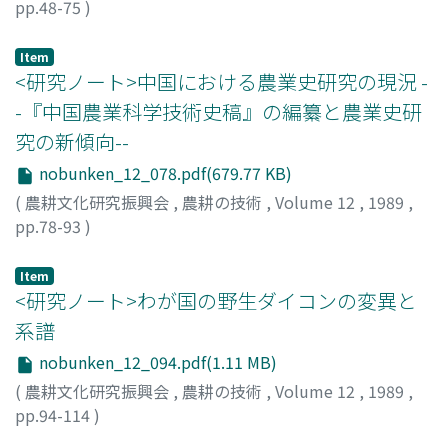
pp.48-75
)
池上, 亘
Item
<研究ノート>中国における農業史研究の現況 -
-『中国農業科学技術史稿』の編纂と農業史研
究の新傾向--
nobunken_12_078.pdf(679.77 KB)
(
農耕文化研究振興会
,
農耕の技術
,
Volume 12
,
1989
,
pp.78-93
)
渡部, 武
;
ワタベ, タケシ
Item
<研究ノート>わが国の野生ダイコンの変異と
系譜
nobunken_12_094.pdf(1.11 MB)
(
農耕文化研究振興会
,
農耕の技術
,
Volume 12
,
1989
,
pp.94-114
)
青葉, 髙
;
アオバ, タカシ