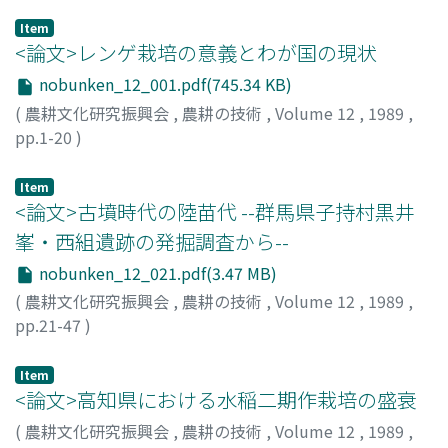
Item
<論文>レンゲ栽培の意義とわが国の現状
nobunken_12_001.pdf(745.34 KB)
(
農耕文化研究振興会
,
農耕の技術
,
Volume 12
,
1989
,
pp.1-20
)
安江, 多輔
;
ヤスエ, タスケ
Item
<論文>古墳時代の陸苗代 --群馬県子持村黒井
峯・西組遺跡の発掘調査から--
nobunken_12_021.pdf(3.47 MB)
(
農耕文化研究振興会
,
農耕の技術
,
Volume 12
,
1989
,
pp.21-47
)
能登, 健
;
内田, 憲治
;
石井, 克己
;
杉山, 真二
;
ノト, タケシ
;
ウチダ, ケンジ
;
イシイ, カツミ
;
スギヤマ, シンジ
Item
<論文>高知県における水稲二期作栽培の盛衰
(
農耕文化研究振興会
,
農耕の技術
,
Volume 12
,
1989
,