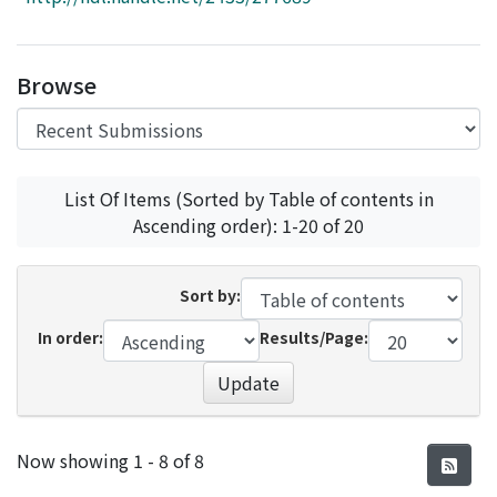
Access Statistics
Library Network
Browse
List Of Items (Sorted by Table of contents in
Ascending order): 1-20 of 20
Sort by:
In order:
Results/Page:
Update
Recent Submissions
Now showing
1 - 8 of 8