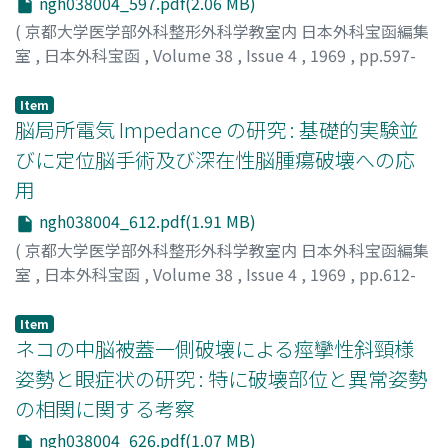
ngh038004_597.pdf(2.06 MB)
(
京都大学医学部外科整形外科学教室内 日本外科宝函編集
室
,
日本外科宝函
,
Volume 38
,
Issue 4
,
1969
,
pp.597-
611
)
鍋島, 祥男
;
NABESHIMA, SACHIO
Item
脳局所電気 Impedance の研究 : 基礎的実験並
びに定位脳手術及び深在性脳腫瘍破壊への応
用
ngh038004_612.pdf(1.91 MB)
(
京都大学医学部外科整形外科学教室内 日本外科宝函編集
室
,
日本外科宝函
,
Volume 38
,
Issue 4
,
1969
,
pp.612-
625
)
島袋, 春弘
;
SHIMABUKURO, HARUHIRO
Item
ネコの中脳被蓋一側破壊による痙攣性斜頸様
姿勢と眼症状の研究 : 特に破壊部位と異常姿勢
の相関に関する考察
ngh038004_626.pdf(1.07 MB)