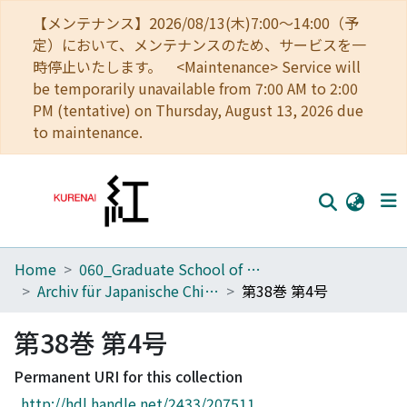
【メンテナンス】2026/08/13(木)7:00～14:00（予
定）において、メンテナンスのため、サービスを一
時停止いたします。 <Maintenance> Service will
be temporarily unavailable from 7:00 AM to 2:00
PM (tentative) on Thursday, August 13, 2026 due
to maintenance.
Home
060_Graduate School of Medicine
Home
Archiv für Japanische Chirurgie
第38巻 第4号
Communities
第38巻 第4号
Browse
Permanent URI for this collection
Download Ranking
http://hdl.handle.net/2433/207511