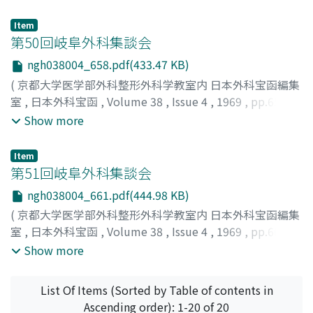
天晶, 武雄
;
榎本, 耕治
;
嶋田, 貞博
;
永井, 淳
;
皆川, 規雄
;
宮
崎, 道夫
;
AMAAKI, TAKEO
;
ENOMOTO, KOHJI
;
SHIMADA,
Item
SADAHIRO
;
NAGAI, KIYOSHI
;
MINAGAWA, NORIO
;
第50回岐阜外科集談会
MIYAZAKI, MICHIO
ngh038004_658.pdf(433.47 KB)
(
京都大学医学部外科整形外科学教室内 日本外科宝函編集
室
,
日本外科宝函
,
Volume 38
,
Issue 4
,
1969
,
pp.658-
660
)
Show more
Item
第51回岐阜外科集談会
ngh038004_661.pdf(444.98 KB)
(
京都大学医学部外科整形外科学教室内 日本外科宝函編集
室
,
日本外科宝函
,
Volume 38
,
Issue 4
,
1969
,
pp.661-
663
)
Show more
List Of Items (Sorted by Table of contents in
Ascending order): 1-20 of 20