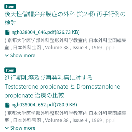
西, 裕
;
日笠, 頼則
;
KOIE, HISAAKI
;
TSUSHIMI, KUREO
;
Item
TATEMICHI, KIYOSHI
;
SUGITANI, AKIRA
;
YO, SHOEI
;
後天性僧帽弁弁膜症の外科 (第2報) 再手術例の
KONISHI, YUTAKA
;
HIKASA, YORINORI
検討
ngh038004_646.pdf(826.73 KB)
(
京都大学医学部外科整形外科学教室内 日本外科宝函編集
室
,
日本外科宝函
,
Volume 38
,
Issue 4
,
1969
,
pp.646-
651
)
Show more
鯉江, 久昭
;
阿部, 弘毅
;
都志見, 久令男
;
杉谷, 章
;
三木, 成仁
;
立道, 清
;
森, 渥視
;
日笠, 頼則
;
KOIE, HISAAKI
;
ABE, KOKI
;
Item
TSUSHIMI, KUREO
;
SUGITANI, AKIRA
;
MIKI, SIGEHITO
;
進行期乳癌及び再発乳癌に対する
TATEMICHI, KIYOSHI
;
MORI, ATUSHI
;
HIKASA, YORINORI
Testosterone propionate と Dromostanolone
propionate 治療の比較
ngh038004_652.pdf(780.9 KB)
(
京都大学医学部外科整形外科学教室内 日本外科宝函編集
室
,
日本外科宝函
,
Volume 38
,
Issue 4
,
1969
,
pp.652-
657
)
Show more