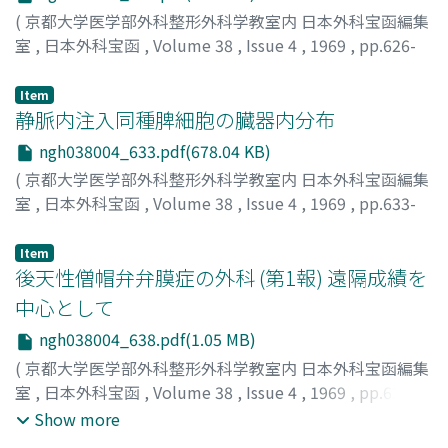
(
京都大学医学部外科整形外科学教室内 日本外科宝函編集
室
,
日本外科宝函
,
Volume 38
,
Issue 4
,
1969
,
pp.626-
632
)
島袋, 春弘
;
森, 和夫
;
SHIMABUKURO, HARUHIRO
;
MORI,
Item
KAZUO
静脈内注入同種脾細胞の臓器内分布
ngh038004_633.pdf(678.04 KB)
(
京都大学医学部外科整形外科学教室内 日本外科宝函編集
室
,
日本外科宝函
,
Volume 38
,
Issue 4
,
1969
,
pp.633-
637
)
高見, 武夫
;
TAKAMI, TAKEO
Item
後天性僧帽弁弁膜症の外科 (第1報) 遠隔成績を
中心として
ngh038004_638.pdf(1.05 MB)
(
京都大学医学部外科整形外科学教室内 日本外科宝函編集
室
,
日本外科宝函
,
Volume 38
,
Issue 4
,
1969
,
pp.638-
645
)
Show more
鯉江, 久昭
;
都志見, 久令男
;
立道, 清
;
杉谷, 章
;
余, 昌英
;
小