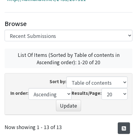
Access Statistics
Library Network
Browse
List Of Items (Sorted by Table of contents in
Ascending order): 1-20 of 20
Sort by:
In order:
Results/Page:
Update
Recent Submissions
Now showing
1 - 13 of 13