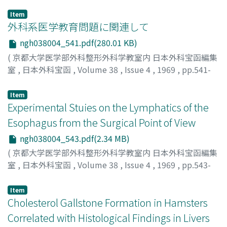
Item
外科系医学教育問題に関連して
ngh038004_541.pdf(280.01 KB)
(
京都大学医学部外科整形外科学教室内 日本外科宝函編集
室
,
日本外科宝函
,
Volume 38
,
Issue 4
,
1969
,
pp.541-
542
)
香川, 輝正
;
KAGAWA, TERUMASA
Item
Experimental Stuies on the Lymphatics of the
Esophagus from the Surgical Point of View
ngh038004_543.pdf(2.34 MB)
(
京都大学医学部外科整形外科学教室内 日本外科宝函編集
室
,
日本外科宝函
,
Volume 38
,
Issue 4
,
1969
,
pp.543-
564
)
SHIRAHA, SEI
;
白羽, 誠
Item
Cholesterol Gallstone Formation in Hamsters
Correlated with Histological Findings in Livers