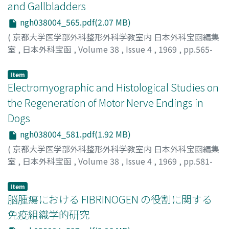
and Gallbladders
ngh038004_565.pdf(2.07 MB)
(
京都大学医学部外科整形外科学教室内 日本外科宝函編集
室
,
日本外科宝函
,
Volume 38
,
Issue 4
,
1969
,
pp.565-
580
)
TOGO, MINORU
;
東郷, 実
Item
Electromyographic and Histological Studies on
the Regeneration of Motor Nerve Endings in
Dogs
ngh038004_581.pdf(1.92 MB)
(
京都大学医学部外科整形外科学教室内 日本外科宝函編集
室
,
日本外科宝函
,
Volume 38
,
Issue 4
,
1969
,
pp.581-
596
)
MIYAZAKI, KAZUMI
;
宮崎, 和躬
Item
脳腫瘍における FIBRINOGEN の役割に関する
免疫組織学的研究