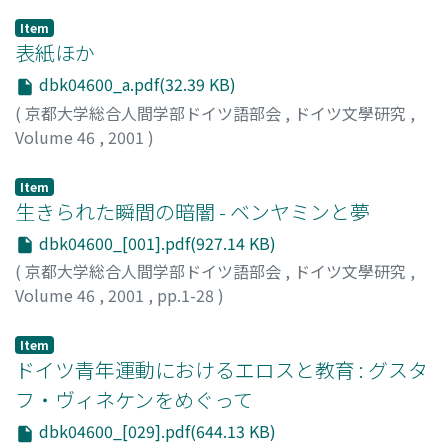
Item
表紙ほか
dbk04600_a.pdf(32.39 KB)
(
京都大学総合人間学部ドイツ語部会
,
ドイツ文學研究
,
Volume 46
,
2001
)
Item
生きられた瞬間の暗闇 - ベンヤミンと夢
dbk04600_[001].pdf(927.14 KB)
(
京都大学総合人間学部ドイツ語部会
,
ドイツ文學研究
,
Volume 46
,
2001
,
pp.1-28
)
道籏, 泰三
;
Michihata, Taizo
Item
ドイツ青年運動におけるエロスと教育 : グスタ
フ・ヴィネケンをめぐって
dbk04600_[029].pdf(644.13 KB)