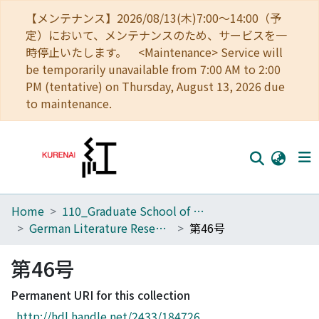
【メンテナンス】2026/08/13(木)7:00～14:00（予
定）において、メンテナンスのため、サービスを一
時停止いたします。 <Maintenance> Service will
be temporarily unavailable from 7:00 AM to 2:00
PM (tentative) on Thursday, August 13, 2026 due
to maintenance.
Home
110_Graduate School of Human and Environmental Studies
Home
German Literature Research
第46号
Communities
第46号
Browse
Permanent URI for this collection
Download Ranking
http://hdl.handle.net/2433/184726