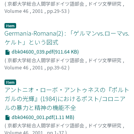
(
京都大学総合人間学部ドイツ語部会
,
ドイツ文學研究
,
Volume 46
,
2001
,
pp.29-53
)
奥田, 敏広
;
Okuda, Toshihiro
;
60194495
Item
Germania-Romana(2) : 「ゲルマンvs.ローマvs.
ケルト」という図式
dbk04600_039.pdf(911.64 KB)
(
京都大学総合人間学部ドイツ語部会
,
ドイツ文學研究
,
Volume 46
,
2001
,
pp.39-62
)
河崎, 靖
;
Kawasaki, Yasushi
;
40186086
Item
アントニオ・ローボ・アントゥネスの『ポルト
ガルの光輝』(1984)におけるポスト/コロニア
ルの暴力と精神の機能不全
dbk04600_001.pdf(1.11 MB)
(
京都大学総合人間学部ドイツ語部会
,
ドイツ文學研究
,
Volume 46
,
2001
,
pp.1-37
)