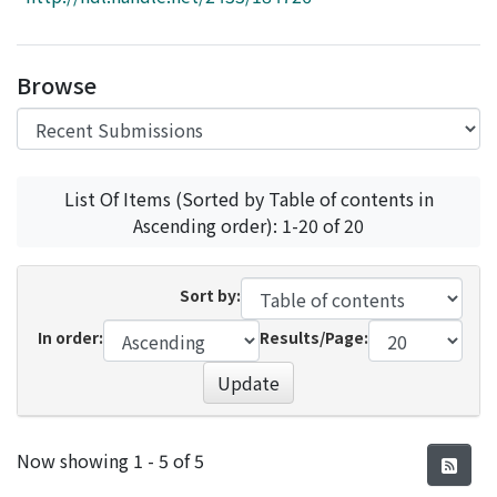
Access Statistics
Library Network
Browse
List Of Items (Sorted by Table of contents in
Ascending order): 1-20 of 20
Sort by:
In order:
Results/Page:
Update
Recent Submissions
Now showing
1 - 5 of 5