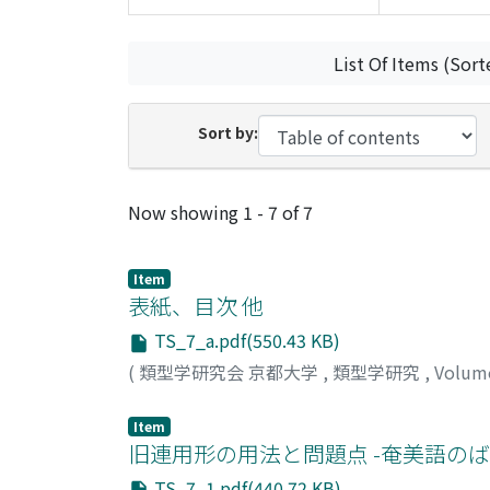
List Of Items (Sort
Sort by:
Recent Submissions
Now showing
1 - 7 of 7
Item
表紙、目次 他
TS_7_a.pdf(550.43 KB)
(
類型学研究会 京都大学
,
類型学研究
,
Volum
Item
旧連用形の用法と問題点 -奄美語のば
TS_7_1.pdf(440.72 KB)