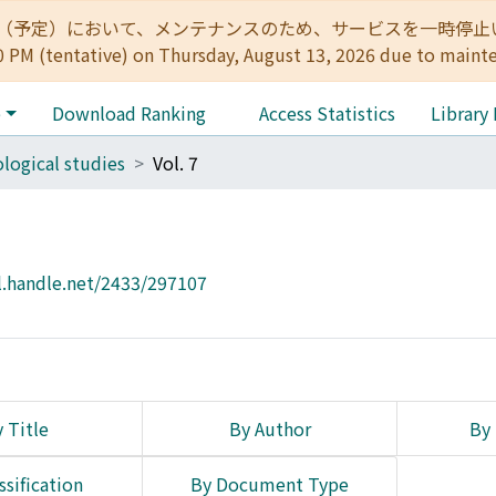
:00（予定）において、メンテナンスのため、サービスを一時停止いたします。 
0 PM (tentative) on Thursday, August 13, 2026 due to maint
e
Download Ranking
Access Statistics
Library
logical studies
Vol. 7
l.handle.net/2433/297107
 Title
By Author
By 
ssification
By Document Type