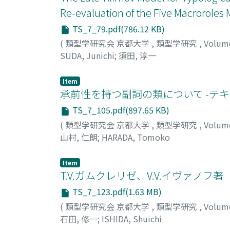
Re-evaluation of the Five Macroroles M
TS_7_79.pdf(786.12 KB)
(
類型学研究会 京都大学
,
類型学研究
,
Volum
SUDA, Junichi
;
須田, 淳一
Item
承前性を持つ副詞の類について -テ
TS_7_105.pdf(897.65 KB)
(
類型学研究会 京都大学
,
類型学研究
,
Volum
山村, 仁朗
;
HARADA, Tomoko
Item
T.V.ガムクレリゼ、V.V.イヴァノ
TS_7_123.pdf(1.63 MB)
(
類型学研究会 京都大学
,
類型学研究
,
Volum
石田, 修一
;
ISHIDA, Shuichi