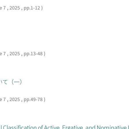
e 7
,
2025
,
pp.1-12
)
e 7
,
2025
,
pp.13-48
)
いて（一）
e 7
,
2025
,
pp.49-78
)
 Classification of Active, Ergative, and Nominative