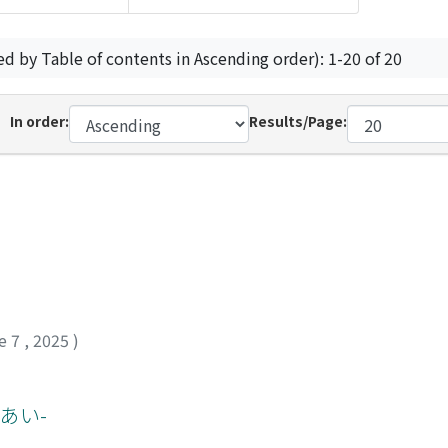
ed by Table of contents in Ascending order): 1-20 of 20
In order:
Results/Page:
e 7
,
2025
)
あい-