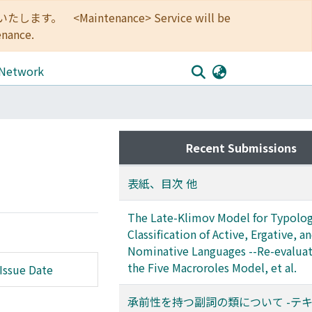
<Maintenance> Service will be
enance.
 Network
Recent Submissions
表紙、目次 他
The Late-Klimov Model for Typolog
Classification of Active, Ergative, a
Nominative Languages --Re-evaluat
the Five Macroroles Model, et al.
Issue Date
承前性を持つ副詞の類について -テ