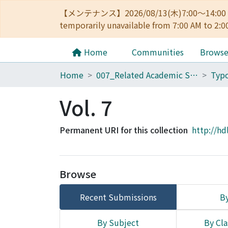
【メンテナンス】2026/08/13(木)7:00～14
temporarily unavailable from 7:00 AM to 2:0
Home
Communities
Brows
Home
007_Related Academic Societies
Typo
Vol. 7
Permanent URI for this collection
http://hd
Browse
Recent Submissions
By
By Subject
By Cla