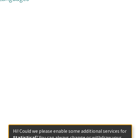
Hi! Could we please enable some additional services for
Statistical
? You can always change or withdraw your