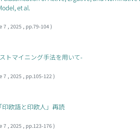
odel, et al.
e 7
,
2025
,
pp.79-104
)
キストマイニング手法を用いて-
e 7
,
2025
,
pp.105-122
)
フ著「印欧語と印欧人」再読
e 7
,
2025
,
pp.123-176
)