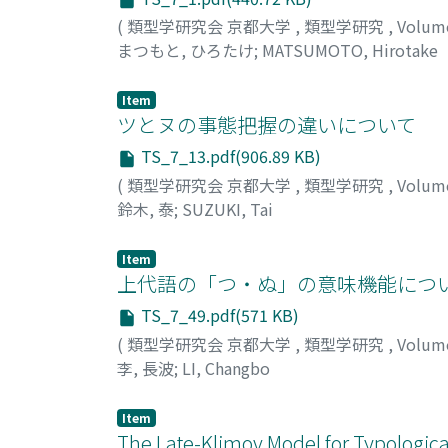
(
類型学研究会 京都大学
,
類型学研究
,
Volum
まつもと, ひろたけ
;
MATSUMOTO, Hirotake
Item
ツとヌの事態把握の違いについて
TS_7_13.pdf(906.89 KB)
(
類型学研究会 京都大学
,
類型学研究
,
Volum
鈴木, 泰
;
SUZUKI, Tai
Item
上代語の「つ・ぬ」の意味機能につ
TS_7_49.pdf(571 KB)
(
類型学研究会 京都大学
,
類型学研究
,
Volum
李, 長波
;
LI, Changbo
Item
The Late-Klimov Model for Typological