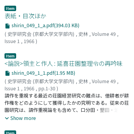
Item
表紙・目次ほか
shirin_049_1_a.pdf(394.03 KB)
(
史学研究会 (京都大学文学部内)
,
史林
,
Volume 49
,
Issue 1
,
1966
)
Item
<論説>領主と作人 : 延喜荘園整理令の再吟味
shirin_049_1_1.pdf(1.95 MB)
(
史学研究会 (京都大学文学部内)
,
史林
,
Volume 49
,
Issue 1
,
1966
,
pp.1-30
)
赤松, 俊秀
請作を重視する最近の荘園経営研究の難点は、借耕者が耕
;
Akamatsu, Toshihide
;
アカマツ, トシヒデ
作権をどのようにして獲得したかの究明である。従来の荘
園研究は、請作重視論をも含めて、口分田・墾田・治田の
私有性を強調するあまり、借耕者の存在を無視したり認め
Show more
てもかれらの耕作権獲得のための努力を正当に評価し得な
かった。この論文は、十紀世初頭に長期の耕作権が始めて
Item