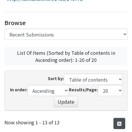
Access Statistics
Library Network
Browse
List Of Items (Sorted by Table of contents in
Ascending order): 1-20 of 20
Sort by:
In order:
Results/Page:
Update
Recent Submissions
Now showing
1 - 13 of 13