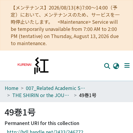
【メンテナンス】2026/08/13(木)7:00～14:00（予
定）において、メンテナンスのため、サービスを一
時停止いたします。 <Maintenance> Service will
be temporarily unavailable from 7:00 AM to 2:00
PM (tentative) on Thursday, August 13, 2026 due
to maintenance.
Home
007_Related Academic Societies
Home
THE SHIRIN or the JOURNAL OF HISTORY
49巻1号
Communities
49巻1号
Browse
Permanent URI for this collection
Download Ranking
http://hdl.handle.net/2433/246772