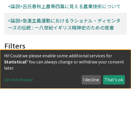
<論説>呂氏春秋上農等四篇に見える農業技術について
<論説>急進主義運動におけるラショナル・ディセンタ
ーズの伝統 : 一八世紀イギリス精神史のための覚書
Filters
Hi! Could we please enable some additional services for
Author
Statistical
? You can always change or withdraw your consent
later.
Date issued
Let me choose
I decline
That's ok
Classification
Document Type
Has files