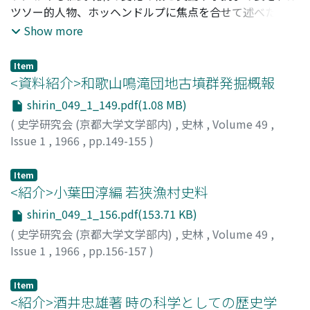
ある。その結果、史料にみえる丈の長さが、当時の尺度で
ツソー的人物、ホッヘンドルプに焦点を合せて述べたもの
どれだけあったかを決めないかぎり、溝渠の規模や構造を
である。十八世紀中葉から十九世紀初頭にかけて東南アジ
Show more
明らかにすることができないばかりでなく、労働量にもそ
ヤの植艮地にも可成激しい変動があった。マゼラン海峡か
れが関係することがわかった。ここでは、 一丈は高麗尺
らケープまで、その国旗を翻えしていた旧植民帝国オラン
Item
一〇尺で、和銅六年以後の唐大尺一二尺ときめ、溝渠の断
ダは、大革命の結果、本国ではフランスの保護下におか
<資料紹介>和歌山鳴滝団地古墳群発掘概報
面は矩形型であったとすれば、与えられた史料を数的に、
れ、海外では新進英国の産業資本の前に圧倒されて昔日の
shirin_049_1_149.pdf(1.08 MB)
合理的に理解することができる。また、労鋤量について
威勢を失墜する。同時に旧来の「東印度会社」的な植民行
(
史学研究会 (京都大学文学部内)
,
史林
,
Volume 49
,
も、一人一日の労働量を過大評価したり、過少にみたりす
致はここに変更を余儀なくさせられる。オランダは一方で
Issue 1
,
1966
,
pp.149-155
)
ることをさけ、妥当な労働基準が存在したのではないかと
自樹己を産業資本的に作りかえながらも、一方においては
樋口, 隆康
;
吉本, 堯俊
;
Higuchi, T.
;
Yoshimoto, T.
いう 前提に立って考察すると、一人一日の労働量の基準を
必ずしも産業資本体制に順応できず、結局、「商業体制」
Item
いかなる溝渠にも適用することができる。かくして、諸先
「強制栽培制度」に逆行する。彼は旧来の東印度会社的収
<紹介>小葉田淳編 若狭漁村史料
学によって種々論考された溝渠の規模・構造・労働量とが
奪の対象であった櫃民地を、土地改革により原住民に個人
共に用尺からくる齟齬や構造上修正を必要とする点などが
化を徹底させて商品作物を奨励し、これらの政策を通じて
shirin_049_1_156.pdf(153.71 KB)
出てくるのではなかろうか。
市場としての植民地に変化させようとした。彼の意図は大
(
史学研究会 (京都大学文学部内)
,
史林
,
Volume 49
,
革命の精神、即ち時代精神を植民地に適応せんとしたもの
Issue 1
,
1966
,
pp.156-157
)
である。フランス革命の「東南アジヤ版」といえよう。
河音, 能平
Item
<紹介>酒井忠雄著 時の科学としての歴史学