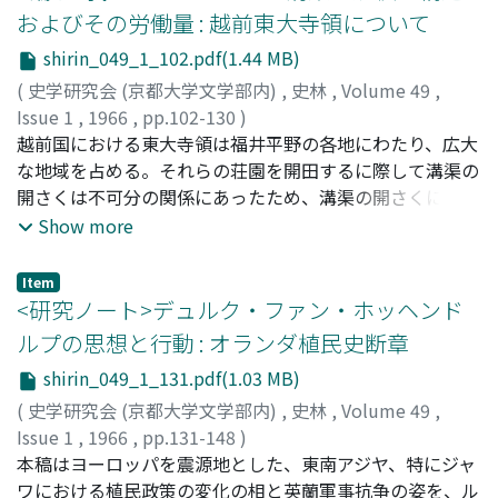
していたのであるが、その知的伝統、宗教的心情において
およびその労働量 : 越前東大寺領について
はピュァリタニズムの精髄を継承するものであり、彼らが
shirin_049_1_102.pdf(1.44 MB)
この運動で課題としたものは一七世紀においてピュァリタ
ンが解決し得なかった課題に外ならない。すなわち、完全
(
史学研究会 (京都大学文学部内)
,
史林
,
Volume 49
,
な信仰の自由とそれを保障する国家機構の形成こそが彼ら
Issue 1
,
1966
,
pp.102-130
)
の意図したものであった。
水野, 時二
越前国における東大寺領は福井平野の各地にわたり、広大
;
Mizuno, Tokiji
;
ミズノ, トキジ
な地域を占める。それらの荘園を開田するに際して溝渠の
開さくは不可分の関係にあったため、溝渠の開さくにとも
なう土工技術が必要であった。そのうち、溝渠の規模・構
Show more
造・労働量等の史料がみられ、これによってその一端を知
ることができる。従来、この観点から沢田吾一氏、宝月圭
Item
吾氏、亀田隆之氏、虎尾俊哉氏等のすぐれた研究がなされ
<研究ノート>デュルク・ファン・ホッヘンド
てきた。しかし、これら諸先学によってなされた溝渠の規
ルプの思想と行動 : オランダ植民史断章
模と構造についても、沢田氏と亀田氏の見解には相違があ
shirin_049_1_131.pdf(1.03 MB)
り、また虎尾氏とも異なっていて、そこには種々相がある
ことがわかる。労働量においても、沢田・亀田・虎尾の各
(
史学研究会 (京都大学文学部内)
,
史林
,
Volume 49
,
氏によって提案された数量も、必ずしも合致するものでは
Issue 1
,
1966
,
pp.131-148
)
ない。これらの諸先学の論考を検討し、そこにできるだけ
田淵, 保雄
本稿はヨーロッパを震源地とした、東南アジヤ、特にジャ
;
Tabuchi, Yasuo
;
タブチ, ヤスオ
合理的な解釈を数的に試みようとしたのが本稿のねらいで
ワにおける植民政策の変化の相と英蘭軍事抗争の姿を、ル