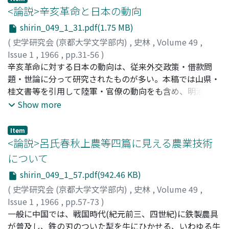
容認され百姓の名による田地立券が抑止されたとの見解の
<論説>辛亥革命と日本の動向
もとに、従来一体視された地主層のなかから領主と作人が
shirin_049_1_31.pdf(1.75 MB)
分化する過程を追跡し、明確を欠く延喜荘園整理令実施の
(
史学研究会 (京都大学文学部内)
,
史林
,
Volume 49
,
成果について再吟味すべきことを主張する。
Issue 1
,
1966
,
pp.31-56
)
山本, 四郎
辛亥革命に対する日本の動向は、従来外交政策・借款問
;
Yamamoto, Shiro
;
ヤマモト, シロウ
題・世論に分って研究されたものが多い。本稿では山県・
桂文書等を引用して陸軍・官僚の動向をも含め、明治末年
の日本の情勢を包括して、その致策を後づけることにし
Show more
た。要約すれば、桂内閣と西園寺内閣との差異、列強の対
日警戒、しだいに軍閥官僚に挑判的となりつつあった議会
Item
勢力・世論の圧力が、政策の混迷を生み出した。それは明
<論説>呂氏春秋上農等四篇に見える農業技術
治末期の日本の権力構造の縮図であった。
について
shirin_049_1_57.pdf(942.46 KB)
(
史学研究会 (京都大学文学部内)
,
史林
,
Volume 49
,
Issue 1
,
1966
,
pp.57-73
)
大島, 利一
一般に中国では、戦国時代(紀元前三、四世紀)に鉄製農具
;
Oshima, Toshikazu
;
オオシマ, トシカズ
が普及し、鉄の刃のついた犁を牛にひかせる、いわゆる牛