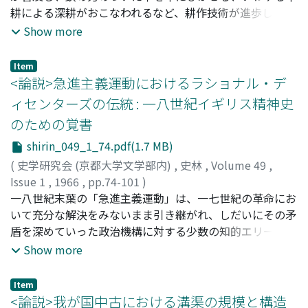
耕による深耕がおこなわれるなど、耕作技術が進歩し、農
業生産力は増大したといわれる。しかしこれを疑問視する
Show more
学者もあり、当時の農業技術が如何なるものであったか
は、なお明らかではない。この小論は、戦国末期の編著と
Item
いわれる呂氏春秋の上農等四篇から、当時の耕作技術の一
<論説>急進主義運動におけるラショナル・デ
部を明らかにし、漢代の代田法との関連に言及したもので
ィセンターズの伝統 : 一八世紀イギリス精神史
ある。
のための覚書
shirin_049_1_74.pdf(1.7 MB)
(
史学研究会 (京都大学文学部内)
,
史林
,
Volume 49
,
Issue 1
,
1966
,
pp.74-101
)
板橋, 重夫
一八世紀末葉の「急進主義運動」は、一七世紀の革命にお
;
Itabashi, Shigeo
;
イタバシ, シゲオ
いて充分な解決をみないまま引き継がれ、しだいにその矛
盾を深めていった政治機構に対する少数の知的エリートを
申心にした反撃であった。この反体制運動の一翼を担って
Show more
いたのがラショナル・ディセンターズと呼ばれる人々であ
り、その中核をなしたのはユニテリアンズであった。彼ら
Item
はその神学において一七世紀のピュァリタニズムとは断絶
<論説>我が国中古における溝渠の規模と構造