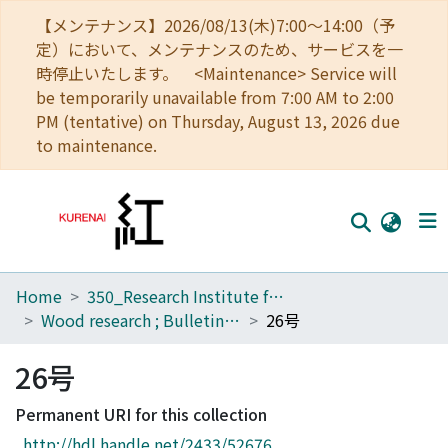
【メンテナンス】2026/08/13(木)7:00～14:00（予
定）において、メンテナンスのため、サービスを一
時停止いたします。 <Maintenance> Service will
be temporarily unavailable from 7:00 AM to 2:00
PM (tentative) on Thursday, August 13, 2026 due
to maintenance.
Home
350_Research Institute for Sustainable Humanosphere
Home
Wood research ; Bulletin of the Wood Research Institute, Kyoto University
26号
Communities
26号
Browse
Permanent URI for this collection
Download Ranking
http://hdl.handle.net/2433/52676