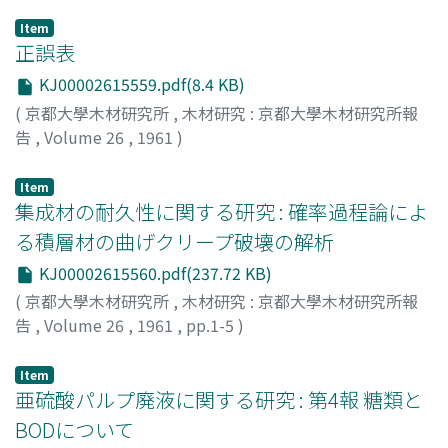
Item
正誤表
KJ00002615559.pdf(8.4 KB)
(
京都大學木材研究所
,
木材研究 : 京都大學木材研究所報
告
,
Volume 26
,
1961
)
Item
集成材の耐久性に関する研究 : 確率過程論によ
る積層材の曲げクリープ破壊の解析
KJ00002615560.pdf(237.72 KB)
(
京都大學木材研究所
,
木材研究 : 京都大學木材研究所報
告
,
Volume 26
,
1961
,
pp.1-5
)
角谷, 和男
;
SUMIYA, Kazuo
;
スミヤ, カズオ
Item
亜硫酸パルプ廃液に関する研究 : 第4報 糖類と
BODについて