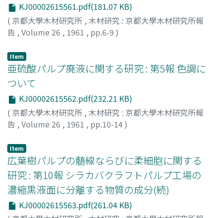
KJ00002615561.pdf(181.07 KB)
(
京都大學木材研究所
,
木材研究 : 京都大學木材研究所報
告
,
Volume 26
,
1961
,
pp.6-9
)
小林, 穆
;
KOBAYASHI, Kiyoshi
;
コバヤシ, キヨシ
Item
亜硫酸パルプ廃液に関する研究 : 第5報 色調に
ついて
KJ00002615562.pdf(232.21 KB)
(
京都大學木材研究所
,
木材研究 : 京都大學木材研究所報
告
,
Volume 26
,
1961
,
pp.10-14
)
小林, 穆
;
KOBAYASHI, Kiyoshi
;
コバヤシ, キヨシ
Item
広葉樹パルプの髄線ならびに柔細胞に関する
研究 : 第10報 シラカバクラフトパルプ工場の
濃縮黒液面に分離する物質の成分(続)
KJ00002615563.pdf(261.04 KB)