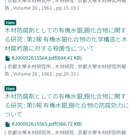
(
京都大學木材研究所
,
木材研究 : 京都大學木材研究所報
告
,
Volume 26
,
1961
,
pp.15-19
)
北尾, 弘一郎
;
KITAO, Koichiro
;
キタオ, コウイチロウ
Item
木材防腐剤としての有機水銀,錫化合物に関す
る研究 : 第2報 有機水銀化合物の化学構造と木
材腐朽菌に対する殺菌性について
KJ00002615564.pdf(604.41 KB)
(
京都大學木材研究所
,
木材研究 : 京都大學木材研究所報
告
,
Volume 26
,
1961
,
pp.20-33
)
布施, 五郎
;
FUSE, Goro
;
フセ, ゴロウ
Item
木材防腐剤としての有機水銀,錫化合物に関す
る研究 : 第5報 有機水銀,錫化合物の防腐効力に
ついて
KJ00002615565.pdf(566.72 KB)
(
京都大學木材研究所
,
木材研究 : 京都大學木材研究所報