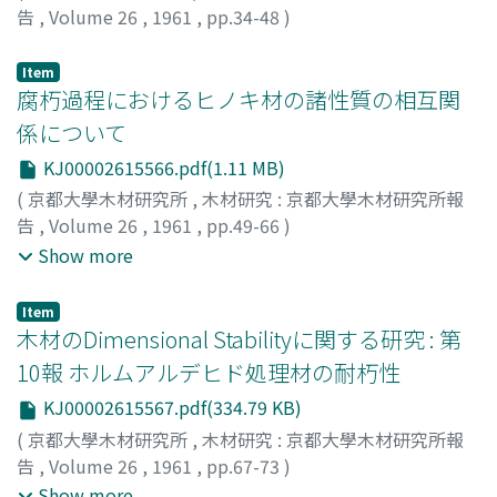
告
,
Volume 26
,
1961
,
pp.34-48
)
布施, 五郎
;
西本, 孝一
;
FUSE, Goro
;
NISHIMOTO, Koichi
;
フセ, ゴロウ
;
ニシモト, コウイチ
Item
腐朽過程におけるヒノキ材の諸性質の相互関
係について
KJ00002615566.pdf(1.11 MB)
(
京都大學木材研究所
,
木材研究 : 京都大學木材研究所報
告
,
Volume 26
,
1961
,
pp.49-66
)
布施, 五郎
;
白石, 信夫
;
西本, 孝一
;
FUSE, Goro
;
Show more
SHIRAISHI, Nobuo
;
NISHIMOTO, Koichi
;
フセ, ゴロウ
;
シ
ライシ, ノブオ
;
ニシモト, コウイチ
Item
木材のDimensional Stabilityに関する研究 : 第
10報 ホルムアルデヒド処理材の耐朽性
KJ00002615567.pdf(334.79 KB)
(
京都大學木材研究所
,
木材研究 : 京都大學木材研究所報
告
,
Volume 26
,
1961
,
pp.67-73
)
上山, 昭則
;
荒木, 幹夫
;
後藤, 輝男
;
UEYAMA, Akinori
;
Show more