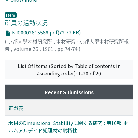
ARAKI, Mikio
;
GOTO, Teruo
;
ウエヤマ, アキノリ
;
アラキ,
ミキオ
;
ゴトウ, テルオ
Item
所員の活動状況
KJ00002615568.pdf(72.72 KB)
(
京都大學木材研究所
,
木材研究 : 京都大學木材研究所報
告
,
Volume 26
,
1961
,
pp.74-74
)
List Of Items (Sorted by Table of contents in
Ascending order): 1-20 of 20
Recent Submissions
正誤表
木材のDimensional Stabilityに関する研究 : 第10報 ホ
ルムアルデヒド処理材の耐朽性