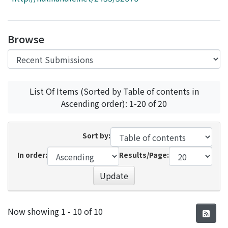
Access Statistics
Library Network
Browse
List Of Items (Sorted by Table of contents in
Ascending order): 1-20 of 20
Sort by:
In order:
Results/Page:
Update
Recent Submissions
Now showing
1 - 10 of 10