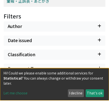
彙報・正誤表・あとがき
Filters
Author
Date issued
Classification
Document Type
Hi! Could we please enable some additional services for
Statistical
? You can always change or withdraw your consent
Has files
later.
Let me choose
I decline
That's ok
Powered by DSpace and JAIRO Crawler-List