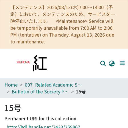
【メンテナンス】2026/08/13(木)7:00～14:00（予
定）において、メンテナンスのため、サービスを一
時停止いたします。 <Maintenance> Service will
be temporarily unavailable from 7:00 AM to 2:00
PM (tentative) on Thursday, August 13, 2026 due
to maintenance.
Home
007_Related Academic Societies
Home
Bulletin of the Society for Western and Southern Asiatic Studies, Kyoto University
15号
Communities
15号
Browse
Permanent URI for this collection
Download Ranking
http://hdl.handle.net/2433/259867