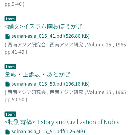
pp.9-40
)
山本, 茂
;
Yamamoto, Shigeru
;
ヤマモト, シゲル
Item
<論文>イスラム陶おぼえがき
seinan-asia_015_41.pdf(526.86 KB)
(
西南アジア研究会
,
西南アジア研究
,
Volume 15
,
1965
,
pp.41-49
)
吉田, 光邦
;
Yoshida, Mitsukuni
;
ヨシダ, ミツクニ
Item
彙報・正誤表・あとがき
seinan-asia_015_50.pdf(106.16 KB)
(
西南アジア研究会
,
西南アジア研究
,
Volume 15
,
1965
,
pp.50-50
)
Item
<特別寄稿>History and Civilization of Nubia
seinan-asia_015_51.pdf(1.26 MB)