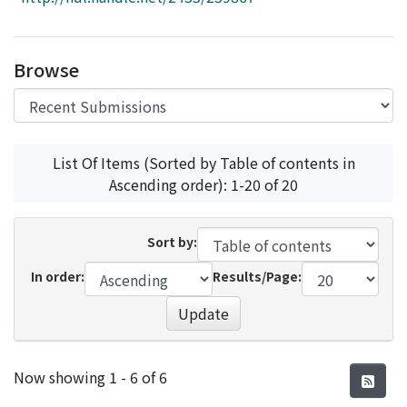
Access Statistics
Library Network
Browse
List Of Items (Sorted by Table of contents in
Ascending order): 1-20 of 20
Sort by:
In order:
Results/Page:
Update
Recent Submissions
Now showing
1 - 6 of 6