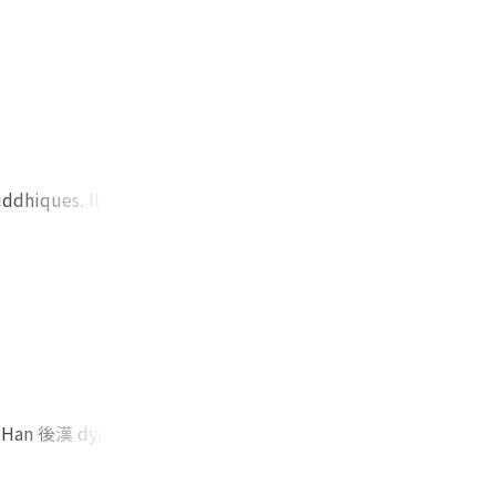
ddhiques. Il est
nce dans les fonds
ddhiques, une
 variés, ils ne
alistes pensent
 à Dunhuang, dans
 matériaux
st le ms. P.
ligion dominante
er Han 後漢 dynasty.
ur le repos de
sty. In those days,
ieuse, sont
d the
s" taoīques connus