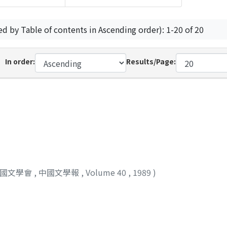
ed by Table of contents in Ascending order): 1-20 of 20
In order:
Results/Page:
中國文學會
,
中國文學報
,
Volume 40
,
1989
)