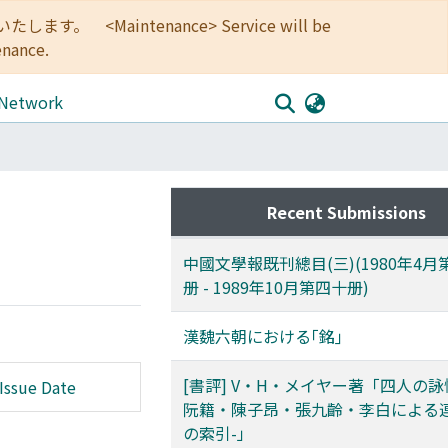
<Maintenance> Service will be
enance.
 Network
Recent Submissions
中國文學報既刊總目(三)(1980年4
册 - 1989年10月第四十册)
漢魏六朝における｢銘｣
[書評] V・H・メイヤー著「四人の詠
Issue Date
阮籍・陳子昂・張九齡・李白による
の索引-」