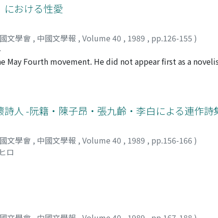
'ang-ssu-chieh 初唐四傑. What the Ssu-k'u-t'i-yao implied was
」における性愛
ed madman his existence was marginal, but he established his
had done so.
esed a unique rhythm characteristic of the poet's personal st
ou was perhaps the only poet who repeatedly described his li
 written were his long historical poems which had come to 
xistence. To most people of his time, the notion of peace c
中國文學會
,
中國文學報
,
Volume 40
,
1989
,
pp.126-155
)
 with contemporary issues and they therefore enjoyed a wid
gral territory used to be dwelt by the whole Han 漢 race. As 
ト
arratives and dramas to depict realistically historical and soc
ial norms and values, he could therefore create a kind of 
he May Fourth movement. He did not appear first as a novelist
m the "Mei-ts'un-t'i" style, Wu had also composed poems usi
. In his youth he had showed concern for such issues as women
ry over short poems. In general, Wu's works were said to c
trure and sex. Some of his more concrete ideas were expresse
he poems he wrote as obligatory social etiquette. The poems
7. Three months later he wrote Disillusion to establish himse
cal allusions. While his early pieces indicated strong influen
 could be found in his earlier novels than in such later mast
詠懷詩人 -阮籍・陳子昂・張九齡・李白による連作詩
loser to the Sung 宋 style. It might appear to be puzzling 
s trilogy Eclipse with some of the stories in his first anth
c sensations and physical pleasures in sexual intercourse. P
ning Mao Tun's idea of sexual descriptions in narratives and 
sexual intercourse as disease and distortion, thus resulting 
中國文學會
,
中國文學報
,
Volume 40
,
1989
,
pp.156-166
)
 According to Mao Tun, the description of sex in literary wo
s theories.
キヒロ
l and psycological disease worthy of studying". He praised G
sex scenes, but emphasized more on the logicas well as the c
uralism, and he denied traditional Chinese pornographies a
na. However, his own works did not seem to indicate his phi
ch Emile Zola suggested in his works Nana and Terese Requi
d depicted were
中國文學會
,
中國文學報
,
Volume 40
,
1989
,
pp.167-188
)