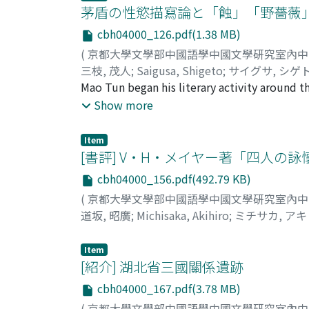
poem as written in the style of the Ch'u-T
茅盾の性慾描寫論と「蝕」「野薔薇
montage of young and old age. As an alienat
was only one of the many intellectuals who 
like those of the Ch'u-T'ang-ssu-chieh, poss
poet under these insane circumstances. Lu Y
cbh04000_126.pdf(1.38 MB)
works, the most popular pieces that Wu had
area as a kind of "tai-ping 太平 (peaceful)" e
(
京都大學文學部中國語學中國文學硏究室內
Mei-ts'un-t'i 梅村體 style. These poems dealt
attained until the country restored its inte
三枝, 茂人
;
Saigusa, Shigeto
;
サイグサ, シゲ
people. In his time, it was fashionable for n
himself as a "madman" who deviated from soc
Mao Tun began his literary activity around t
followed this trend in his poems. Apart fro
became his own reality.
known intepreter, critic and editor in China
Show more
but he apparently did not have a good maste
sexual love and the relation between litera
allusions. However, this was true only in t
Description in Chinese Literature in June 192
with sincerity seldom showed traces of classi
Item
Interestingly, much more sexual descriptions
[書評] V・H・メイヤー著「四人の
school, some of his later works were much c
Midnight or Spring Silkworms. By comparing hi
which aimed at ordinary human desires, eroti
cbh04000_156.pdf(492.79 KB)
stories Wild Roses, this study aims at explai
idea of sex exceeded beyond his theories of 
(
京都大學文學部中國語學中國文學硏究室內
techniques he himself employed in his works.
that his works had trespassed the frame of hi
道坂, 昭廣
;
Michisaka, Akihiro
;
ミチサカ, ア
morbid sexual desire, itself a kind of socia
style and technique which did not describe 
Item
His theory apparently showed traces of nat
[紹介] 湖北省三國關係遺跡
more sexual literature should appear in Chi
of sexual intercourse as morbid disease whi
cbh04000_167.pdf(3.78 MB)
dealt with in depth by Mao Tun. What he ha
(
京都大學文學部中國語學中國文學硏究室內