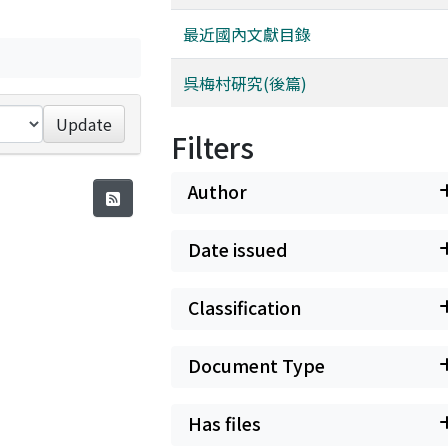
最近國內文獻目錄
呉梅村硏究(後篇)
Update
Filters
Author
Date issued
Classification
Document Type
Has files