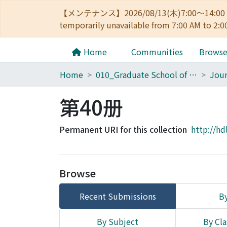
【メンテナンス】2026/08/13(木)7:00～14
temporarily unavailable from 7:00 AM to 2:0
Home
Communities
Brows
Home
010_Graduate School of Letters
第40册
Permanent URI for this collection
http://hd
Browse
Recent Submissions
By
By Subject
By Cla