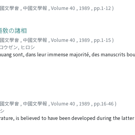
中國文學會
,
中國文學報
,
Volume 40
,
1989
,
pp.1-12
)
道敎の諸相
中國文學會
,
中國文學報
,
Volume 40
,
1989
,
pp.1-15
)
コウゼン, ヒロシ
huang sont, dans leur immense majorité, des manuscrits bou
, mais il est le plus souvent possible d'expliquer leur prése
qui constituent la collection. Parmi les manuscrits non bou
rits taoîques. A la différence des matériaux bouddhiques, très
concret sur la communauté taoīque de Dunhuang. Les spéci
forme organisée, au plus tard lors de l'arrivée des Tibétains
une hypothèse. A défaut de renseignements précis, quelques
中國文學會
,
中國文學報
,
Volume 40
,
1989
,
pp.16-46
)
 le taoīsme effectivement pratiqué à Dunhuang. L'un d'eux e
ケシ
d'une communauté taoīque ou d'un milieu social dont la re
erature, is believed to have been developed during the latt
tes divers, dont 12 sont des prières ou modèles de prières po
uch earlier to inscriptions on bronzeware in the Chou 周 dyna
s 5e et 6e textes, pour respectivement un maitre et une relig
easons because it was an invaluable metal, and ming recorde
d'ailleurs des titres attestés notamment dans des "serment