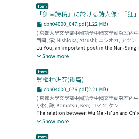
circumstances under which a bronzeware was
par des manuscrits datés. Le 18e texte est pl
Item
conferment or ownership of territory. Such 
「劍南詩稿」に於ける詩人像 : 「狂
où se réunissent des fidèles laīcs des deux r
as a literary genre for eulogical purpose. W
intéressant est le 7e, prière pour le 100e j
cbh04000_047.pdf(1.22 MB)
六朝, extolled the Chin 晉 poet Chang Tsai 張
à l'imitation fidèle de celles des maîtres ta
(
京都大學文學部中國語學中國文學硏究室內
function of admonition to ming. We can ther
caractère bouddhique, et quelques modifica
西岡, 淳
;
Nishioka, Atsushi
;
ニシオカ, アツシ
admonition as Wen-hsin-tiao-lung praised Ch
religieux bouddhistes dans un recueil à col
Lu You, an important poet in the Nan-Sung 南
not continue for very long. Pao Chao 鮑照, ab
milieu taoīsant dont il est un témoignage n'
go through his works anthologized in the Chi
Show more
a means of expression or description of Na
les prières paraît très fortement influencé p
simplistic to give an impartal view of the p
About another century later, in Yu Hsin 庚信
relativement tardive: fin du VIIIe siècle ou
political attitude, but rather his self-portra
can also be seen in poetry. Pei 碑 is a simila
Item
résolue.
advocation for war in Hsing-yuan 興元, the fr
呉梅村硏究(後篇)
them is in the material on which they are en
therefore remained a bitter poet who could 
must be paid to the origin of the stones o
cbh04000_076.pdf(2.21 MB)
half of Lu You's life had been spent under su
ming as one of the styles of literature in 
(
京都大學文學部中國語學中國文學硏究室內
The most important and striking quality wa
thirty-five words, however it had a preface 
小松, 謙
;
Komatsu, Ken
;
コマツ, ケン
context, it would be more appropriate to un
historical details whereas the ming existed o
The relation between Wu Mei-ts'un and Ch'i
spirit was strong and steadfast, repeatedly 
The point is rather in the preface and the r
and Wu was highly esteemed by Ch'ien. But i
Show more
reality he had to confront as well as the ins
create this form with an elaborate and wel
these praises was more Chien's way of justi
was not a fair and impartial description. Pa
pei. Perhaps he composed ming to demonstrate
Ch'ien, his works revealed certain bitter fe
transcedental illusionary dimensions made up
Item
his betrayal to the Ming 明 dynasty were rec