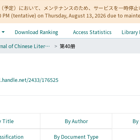
:00（予定）において、メンテナンスのため、サービスを一時停止いたします。 
0 PM (tentative) on Thursday, August 13, 2026 due to maint
e
Download Ranking
Access Statistics
Library
Journal of Chinese Literature
第40册
l.handle.net/2433/176525
 Title
By Author
By 
ssification
By Document Type