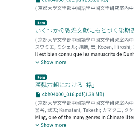
(
京都大學文學部中國語學中國文學硏究室內
Item
いくつかの敦煌文獻にもとづく後期
(
京都大學文學部中國語學中國文學硏究室內
スワミエ, ミシェル
;
興膳, 宏
;
Kozen, Hiroshi
;
Il est bien connu que les manuscrits de Dun
vrai qu'il y a des matériaux non bouddhiques
Show more
de bibliothèque et d'archives bouddhiques 
place particulière doit être faite aux manusc
Item
nous donnent presque aucun renseignement 
漢魏六朝における｢銘｣
d'ailleurs que le taoīsme a disparu, sous sa 
cbh04000_016.pdf(1.38 MB)
les années 780. Ce n'est, bien entendu, qu'
(
京都大學文學部中國語學中國文學硏究室內
apportent cependant un certain éclairage sur
釜谷, 武志
;
Kamatani, Takeshi
;
カマタニ, タ
3562V0. On peut le considérer comme issu 
Ming, one of the many genres in Chinese lit
était le taoīsme. C'est un recueil de 24 tex
However, its origin can actually be traced m
Show more
l'âme de certains défunts. En particulier, le
bronzeware was only produced for special r
clairement taoîques. Les défunts y portent 