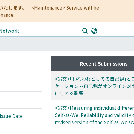
<Maintenance> Service will be
enance.
 Network
Recent Submissions
<論文>｢われわれとしての自己観｣と
ケーション --自己観がオンライン対
に与える影響--
<論文>Measuring individual differen
Self-as-We: Reliability and validity 
Issue Date
revised version of the Self-as-We sc