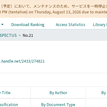
:00（予定）において、メンテナンスのため、サービスを一時停止いたします。 
0 PM (tentative) on Thursday, August 13, 2026 due to maint
e
Download Ranking
Access Statistics
Library
SPECTUS
No.21
l.handle.net/2433/274821
 Title
By Author
By 
ssification
By Document Type