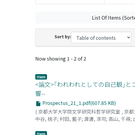
List Of Items (Sort
Sort by:
Recent Submissions
Now showing
1 - 2 of 2
Item
<論文>｢われわれとしての自己観｣と
響--
Prospectus_21_1.pdf(607.85 KB)
(
京都大学大学院文学研究科哲学研究室
,
京都
中谷, 桃子
;
村田, 藍子
;
渡邊, 淳司
;
高山, 千尋
;
Item