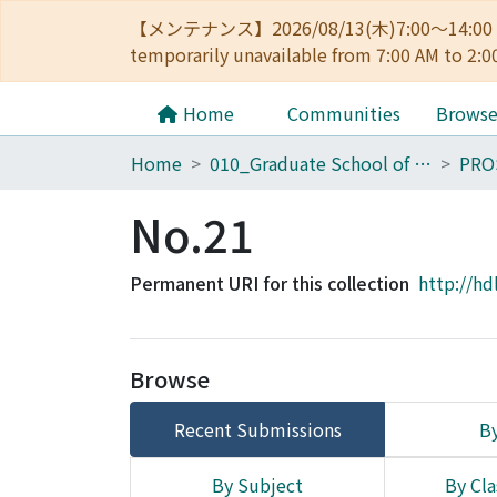
【メンテナンス】2026/08/13(木)7:00～14
temporarily unavailable from 7:00 AM to 2:0
Home
Communities
Brows
Home
010_Graduate School of Letters
PRO
No.21
Permanent URI for this collection
http://hd
Browse
Recent Submissions
By
By Subject
By Cla