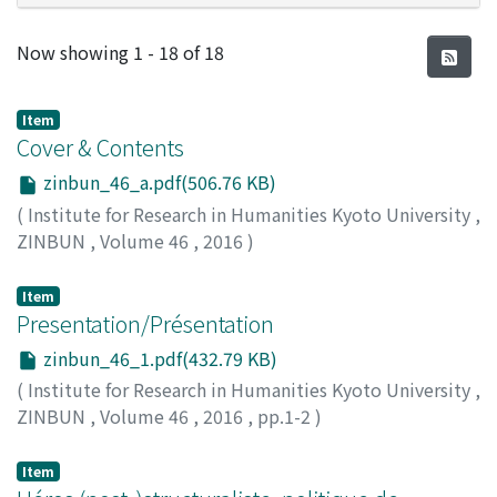
Recent Submissions
Now showing
1 - 18 of 18
Item
Cover & Contents
zinbun_46_a.pdf(506.76 KB)
(
Institute for Research in Humanities Kyoto University
,
ZINBUN
,
Volume 46
,
2016
)
Item
Presentation/Présentation
zinbun_46_1.pdf(432.79 KB)
(
Institute for Research in Humanities Kyoto University
,
ZINBUN
,
Volume 46
,
2016
,
pp.1-2
)
The Editorial Committee of ZINBUN
;
Le Comité
éditorial de ZINBUN
Item