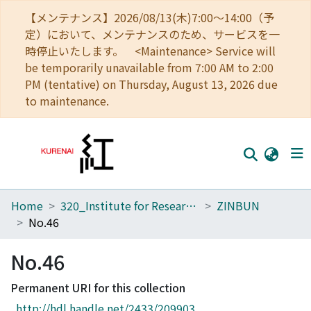
【メンテナンス】2026/08/13(木)7:00～14:00（予
定）において、メンテナンスのため、サービスを一
時停止いたします。 <Maintenance> Service will
be temporarily unavailable from 7:00 AM to 2:00
PM (tentative) on Thursday, August 13, 2026 due
to maintenance.
Home
320_Institute for Research in Humanities
ZINBUN
Home
No.46
Communities
No.46
Browse
Permanent URI for this collection
Download Ranking
http://hdl.handle.net/2433/209903