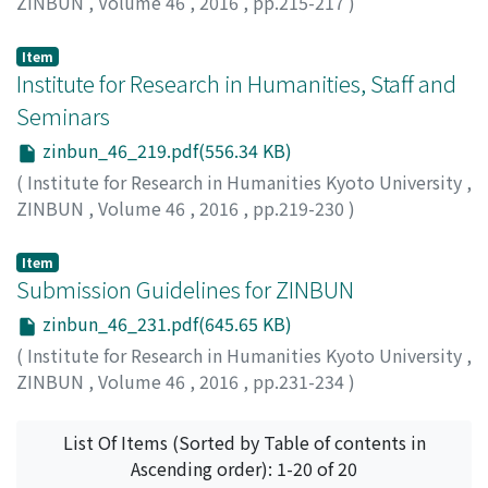
ZINBUN
,
Volume 46
,
2016
,
pp.215-217
)
Delille, Emmanuel
Item
Institute for Research in Humanities, Staff and
Seminars
zinbun_46_219.pdf(556.34 KB)
(
Institute for Research in Humanities Kyoto University
,
ZINBUN
,
Volume 46
,
2016
,
pp.219-230
)
Item
Submission Guidelines for ZINBUN
zinbun_46_231.pdf(645.65 KB)
(
Institute for Research in Humanities Kyoto University
,
ZINBUN
,
Volume 46
,
2016
,
pp.231-234
)
List Of Items (Sorted by Table of contents in
Ascending order): 1-20 of 20