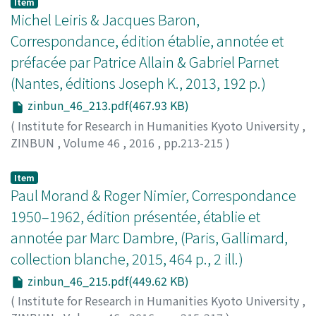
Item
disseminators of modern geology in and on China.
suspension system" with which a sword is suspended
Michel Leiris & Jacques Baron,
Some of their achievements, which were realized with
by two straps and two fixtures attached on its scabbard.
Correspondance, édition établie, annotée et
help of Chinese intellectuals, were inherited by Chinese
Through an examination of daggers and swords
préfacée par Patrice Allain & Gabriel Parnet
geologists of subsequent generations. Historical
represented in Central Asian art, I consider the
analyses of their works should shed light on the
(Nantes, éditions Joseph K., 2013, 192 p.)
possibility that the two-point suspension system
diversity of "Chinese Geology".
became prevalent in eastern Eurasia in connection with
zinbun_46_213.pdf(467.93 KB)
the Hephthalite occupation of Central Asia from the
(
Institute for Research in Humanities Kyoto University
,
second half of the fifth century through the first half of
ZINBUN
,
Volume 46
,
2016
,
pp.213-215
)
the sixth century.
Delille, Emmanuel
Item
Paul Morand & Roger Nimier, Correspondance
1950–1962, édition présentée, établie et
annotée par Marc Dambre, (Paris, Gallimard,
collection blanche, 2015, 464 p., 2 ill.)
zinbun_46_215.pdf(449.62 KB)
(
Institute for Research in Humanities Kyoto University
,