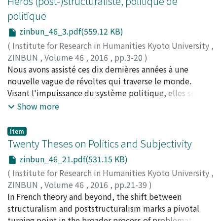
Héros (post-)structuraliste, politique de
politique
zinbun_46_3.pdf(559.12 KB)
(
Institute for Research in Humanities Kyoto University
,
ZINBUN
,
Volume 46
,
2016
,
pp.3-20
)
Ichida, Yoshihiko
Nous avons assisté ces dix dernières années à une
nouvelle vague de révoltes qui traverse le monde.
Visant l'impuissance du système politique, elles sont
politiques sans aucun doute. Mais cela semble aussi
Show more
remettre en cause l'idée de politique élaborée contre
ce système dans les pensées politiques
Item
(post-)structuralistes : l'idée qui trouve la politique
Twenty Theses on Politics and Subjectivity
dans un rapport ambigu mais fort entre l'événement
zinbun_46_21.pdf(531.15 KB)
incertain sur son existence et le sujet se définissant par
(
Institute for Research in Humanities Kyoto University
,
rapport à cet événement. Car il semble que les révoltes
ZINBUN
,
Volume 46
,
2016
,
pp.21-39
)
actuelles constituent plutôt un phénomène indéniable
Bosteels, Bruno
In French theory and beyond, the shift between
et que leur sujet n'a pas de nom propre. Sur ce point,
structuralism and poststructuralism marks a pivotal
le projet de l'« anthropologie philosophique »
turning point in the broader process of problematizing