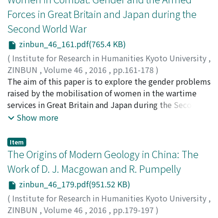
décision politique en reprenant la thèse d'une minorité
Blanchot, de Stirner et de Derrida, je tâtonne une
problematic notions of "home" and (ancestral)
Forces in Great Britain and Japan during the
active, à la fois conseiller du prince et capable de
insurrection « littéraire » dont l'effectivité est
"homeland, " and their implications for the ethnic
Second World War
canaliser le mécontentement de groupes minoritaires,
justement politique.
individual as articulated in the partly fictional
comme cela a été fait auparavant par le sociologue
autobiography Turning Japanese: Memoirs of a Sansei
zinbun_46_161.pdf(765.4 KB)
Haroun Jamous pour la réforme des études médicales
(1991) by Japanese American author David Mura.
(
Institute for Research in Humanities Kyoto University
,
(« Loi Debré », 1958). Mais qui sont ces acteurs ? Peut-
ZINBUN
,
Volume 46
,
2016
,
pp.161-178
)
on identifier un réseau dans l'entourage du Ministre ?
Hayashida, Toshiko
The aim of this paper is to explore the gender problems
Sans trancher entre plusieurs types d'interprétation des
raised by the mobilisation of women in the wartime
faits, l'auteur insiste sur les cercles de sociabilité
services in Great Britain and Japan during the Second
intellectuelle impliqués dans la réforme.
World War. Both countries faced the threat of land
Show more
invasion and introduced women into the armed forces.
In the case of Britain, while young single women were
Item
conscripted as regular members of the military, they
The Origins of Modern Geology in China: The
were not qualified as combatants. In Japan, towards
Work of D. J. Macgowan and R. Pumpelly
the end of the war, the government prepared for
zinbun_46_179.pdf(951.52 KB)
‘decisive battles' by organising combat forces under the
direction of the regular army, which included women as
(
Institute for Research in Humanities Kyoto University
,
well as men. These combat forces were actually formed
ZINBUN
,
Volume 46
,
2016
,
pp.179-197
)