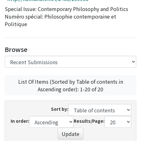
Access Statistics
Special Issue: Contemporary Philosophy and Politics
Numéro spécial: Philosophie contemporaine et
Library Network
Politique
Browse
List Of Items (Sorted by Table of contents in
Ascending order): 1-20 of 20
Sort by:
In order:
Results/Page:
Update