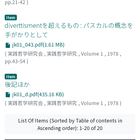
pp.21-42
)
柴田, 秀
;
Shibata, Shu
;
シバタ, シュウ
Item
diverttismentを超えるもの : パスカルの概念を
手がかりとして
jk01_043.pdf(1.61 MB)
(
実践哲学研究会
,
実践哲学研究
,
Volume 1
,
1978
,
pp.43-54
)
大町, 公
;
Omachi, Isao
;
オオマチ, イサオ
Item
後記ほか
jk01_d.pdf(435.16 KB)
(
実践哲学研究会
,
実践哲学研究
,
Volume 1
,
1978
)
List Of Items (Sorted by Table of contents in
Ascending order): 1-20 of 20