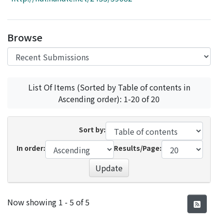
Access Statistics
Library Network
Browse
List Of Items (Sorted by Table of contents in
Ascending order): 1-20 of 20
Sort by:
In order:
Results/Page:
Update
Recent Submissions
Now showing
1 - 5 of 5