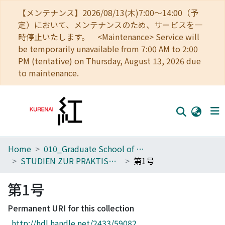
【メンテナンス】2026/08/13(木)7:00～14:00（予
定）において、メンテナンスのため、サービスを一
時停止いたします。 <Maintenance> Service will
be temporarily unavailable from 7:00 AM to 2:00
PM (tentative) on Thursday, August 13, 2026 due
to maintenance.
Home
010_Graduate School of Letters
Home
STUDIEN ZUR PRAKTISCHEN PHILOSOPHIE
第1号
Communities
第1号
Browse
Permanent URI for this collection
Download Ranking
http://hdl.handle.net/2433/59082