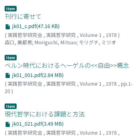
Item
刊行に寄せて
jk01_c.pdf(47.16 KB)
(
実践哲学研究会
,
実践哲学研究
,
Volume 1
,
1978
)
森口, 美都男
;
Moriguchi, Mitsuo
;
モリグチ, ミツオ
Item
ベルン時代におけるヘーゲルの<<自由>>概念
jk01_001.pdf(2.84 MB)
(
実践哲学研究会
,
実践哲学研究
,
Volume 1
,
1978
,
pp.1-
20
)
安彦, 一恵
;
Abiko, Kazuyoshi
;
アビコ, カズヨシ
Item
現代哲学における課題と方法
jk01_021.pdf(3.49 MB)
(
実践哲学研究会
,
実践哲学研究
,
Volume 1
,
1978
,