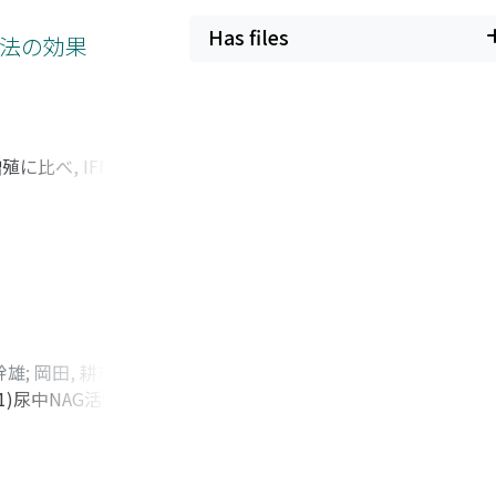
ary N-acetyl-beta-
Has files
The analysis of
療法の効果
ostate and seminal
に比べ, IFN単独
定では, ADM,
効果が推測された
幹雄
;
岡田, 耕市
;
吉
尿中NAG活性, 尿
Araki, Shigeto
;
示さなかった.2)血
ika
直後の尿中NAG活