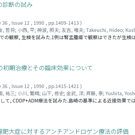
の診断の試み
e 36
,
Issue 12
,
1990
,
pp.1409-1413
)
金, 哲将
;
小西, 平
;
神波, 照夫
;
友吉, 唯夫
;
Takeuchi, Hideo
;
Kus
の観察, 生検を試みた.1例は腎盂腫瘍で観察はできたが生検は
Konami, Teruo
;
Tomoyoshi, Tadao
除術を施行し, 1例はlow gradeの下部尿管腫瘍で内視鏡的
geDの初期治療とその臨床効果について
e 36
,
Issue 12
,
1990
,
pp.1415-1421
)
南, 祐三
;
小川, 繁晴
;
山下, 修史
;
金武, 洋
;
斉藤, 泰
;
Yushita, Yosh
際して, CDDP+ADM療法を試みた.島崎の基準による近接効果で
uzo
;
Ogawa, Shigeharu
;
Yamashita, Shuji
;
Kanetake, Hiroshi
;
S
ge (NC) 9例, 骨転移巣の効果はPR 1例, NC 16例, 軟部組織転移巣の効果は
ponse (CR) 4例, PR 3例, NC 1例であり, 総合効果判定ではP
PD 1例であった.遠隔成績では再燃を9例に認め, 制癌率は1年85.7%, 
0%, 3年64.3%, 5年53.6%であった.再燃, 癌死をきたした例
腺肥大症に対するアンチアンドロゲン療法の評価