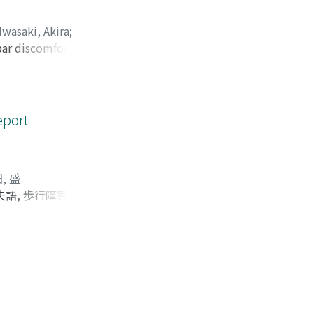
Iwasaki, Akira
;
ar discomfort.
r between
s fluid. There has
eport
, 盛
, 歩行障害, 右片
見は, 腎細胞癌の原
症例は腎摘後10年以