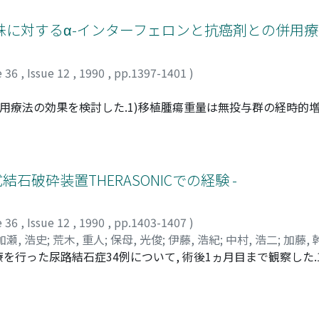
d to be a sensitive parameter for renal damage as are urin
 beta 2-microglobulin, alpha 1-microglobulin, and albumin. 
株に対するα-インターフェロンと抗癌剤との併用
located not only in the renal parenchyma but also in the pr
e 36
,
Issue 12
,
1990
,
pp.1397-1401
)
用療法の効果を検討した.1)移植腫瘍重量は無投与群の経時的増殖
い抑制がみられた.2) Battele-Columbus方式に準じた判
PEPはIFNとの協調効果があった.3)組織学的にはIFNの細胞増殖抑制
石破砕装置THERASONICでの経験 -
e 36
,
Issue 12
,
1990
,
pp.1403-1407
)
加瀬, 浩史
;
荒木, 重人
;
保母, 光俊
;
伊藤, 浩紀
;
中村, 浩二
;
加藤, 
った尿路結石症34例について, 術後1ヵ月目まで観察した.1)
 Hiroyuki
;
Lu, Yan Wei
;
Nagashima, Hirotoshi
;
Kase, Hiroshi
;
に有意な上昇を示したが, 尿管結石症例ではいずれも有意な変化は
oji
;
Katoh, Mikio
;
Okada, Koichi
;
Yoshida, Ken
;
Numa, Hidech
スは治療前後で有意な変化を示さなかった.3)腎結石症例での治療
出力との間には有意な関係はなかった