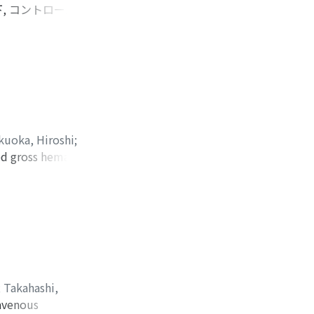
, コントロール不良
であったこと, 消化
あった原因と考えられ
kuoka, Hiroshi
;
ed gross hematuria.
ion revealed small
small cell
;
Takahashi,
ravenous