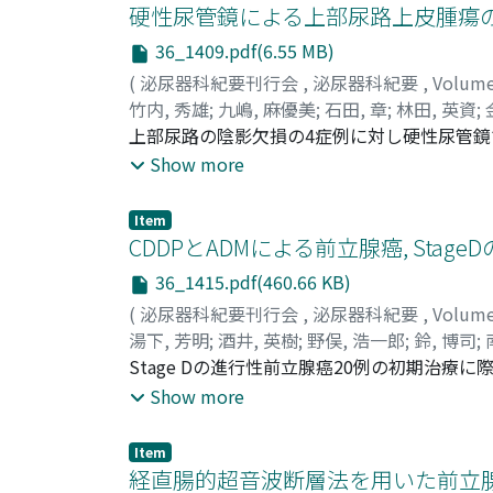
硬性尿管鏡による上部尿路上皮腫瘍
36_1409.pdf(6.55 MB)
(
泌尿器科紀要刊行会
,
泌尿器科紀要
,
Volum
竹内, 秀雄
;
九嶋, 麻優美
;
石田, 章
;
林田, 英資
;
Ishida, Akira
上部尿路の陰影欠損の4症例に対し硬性尿管鏡で
;
Kim, Chol Jang
;
Konishi, Taira
;
の尿管腫瘍で生検の結果, 移行上皮癌で腎尿管摘
Show more
Item
CDDPとADMによる前立腺癌, Sta
36_1415.pdf(460.66 KB)
(
泌尿器科紀要刊行会
,
泌尿器科紀要
,
Volum
湯下, 芳明
;
酒井, 英樹
;
野俣, 浩一郎
;
鈴, 博司
;
Nomata, Koichiro
Stage Dの進行性前立腺癌20例の初期治療に
;
Suzu, Hiroshi
;
Minami, Y
partial response (PR) 11例, no chan
Show more
立腺性酸性フォスファターゼの効果はcomplete res
あった.NPCPの基準ではPR 4例, NC 15例, 
Item
32.1%であり, 癌死は6例で生存率は1年100.
経直腸的超音波断層法を用いた前立