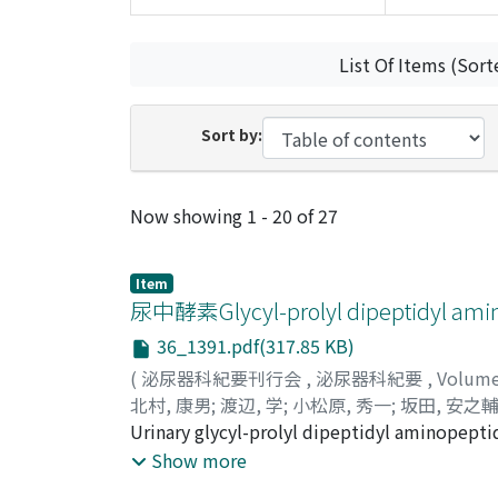
List Of Items (Sort
Sort by:
Recent Submissions
Now showing
1 - 20 of 27
Item
尿中酵素Glycyl-prolyl dipeptid
36_1391.pdf(317.85 KB)
(
泌尿器科紀要刊行会
,
泌尿器科紀要
,
Volum
北村, 康男
;
渡辺, 学
;
小松原, 秀一
;
坂田, 安之
Yasunosuke
Urinary glycyl-prolyl dipeptidyl aminopepti
urological diseases. The GP-DAP activity was 
Show more
cancer and also in patients with acute prosta