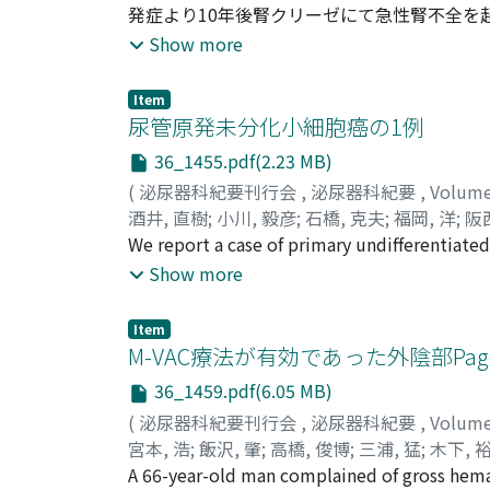
Akio
発症より10年後腎クリーゼにて急性腎不全を
;
Kagawa, Susumu
;
古川, 敦子
;
橋根, 勝義
な高血圧, 大量の消化管出血を認め, 治療開始
Show more
管出血によりアンギオテンシン変換酵素阻害剤で
た.剖検時の腎の光顕所見で動脈内膜の肥厚と
Item
尿管原発未分化小細胞癌の1例
36_1455.pdf(2.23 MB)
(
泌尿器科紀要刊行会
,
泌尿器科紀要
,
Volum
酒井, 直樹
;
小川, 毅彦
;
石橋, 克夫
;
福岡, 洋
;
阪
Sakanishi, Seizou
We report a case of primary undifferentiate
Retrograde pyelography and CT scan revealed
Show more
cell carcinoma and transitional cell carcinoma
carcinoma originating in the ureter in Japan.
Item
M-VAC療法が有効であった外陰部Pa
36_1459.pdf(6.05 MB)
(
泌尿器科紀要刊行会
,
泌尿器科紀要
,
Volum
宮本, 浩
;
飯沢, 肇
;
高橋, 俊博
;
三浦, 猛
;
木下, 
Toshihiro
A 66-year-old man complained of gross hema
;
Miura, Takeshi
;
Kinoshita, Yuzo
;
K