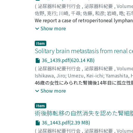
cortical adenoma without malignancy.
(
泌尿器科紀要刊行会
,
泌尿器科紀要
,
Volum
佐野, 克行
;
川崎, 千尋
;
佐藤, 和彦
;
岩崎, 晧
;
石
Ishizuka, Ei-ichi
We report a case of retroperitoneal lympha
Ultrasonography revealed pararenal cyst on h
Show more
peritoneum and Gerota's fascia. Pathologica
been no recurrence for a year after the opera
Item
Solitary brain metastasis from renal 
36_1439.pdf(620.14 KB)
(
泌尿器科紀要刊行会
,
泌尿器科紀要
,
Volum
Ishikawa, Jiro
;
Umezu, Kei-ichi
;
Yamashita, 
46歳の女性にみられた腎摘後14年目に孤立性脳
麻輝をきした.脳CTでは左側頭部に嚢胞性腫瘍
Show more
発巣と類似していた, 脳腫瘍は免疫組織学的に
上へて孤立性脳転移をきたした第2例目の症例
Item
術後肺転移の自然消失を認めた腎細
36_1443.pdf(2.39 MB)
(
泌尿器科紀要刊行会
,
泌尿器科紀要
,
Volum