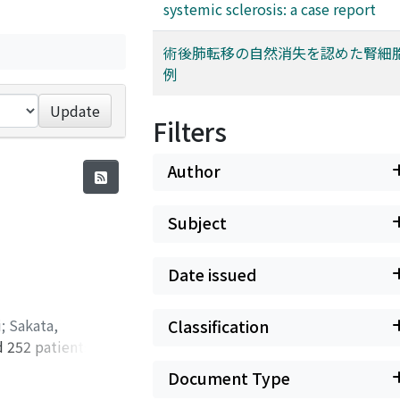
systemic sclerosis: a case report
術後肺転移の自然消失を認めた腎細
例
Update
Filters
Author
Subject
Date issued
i
;
Sakata,
Classification
d 252 patients with
r cancer or renal
Document Type
ty was also studied