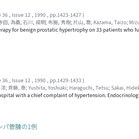
, 癌死などの予後を決定する因子として重要である
e 36
,
Issue 12
,
1990
,
pp.1423-1427
)
寺田, 為義
;
石川, 成明
;
布施, 秀樹
;
片山, 喬
;
Kazama, Taizo
;
Mizu
erapy for benign prostatic hypertrophy on 33 patients who 
da, Tameyoshi
;
Ishikawa, Shigeaki
;
Fuse, Hideki
;
Katayama, T
fore and after administration of anti-androgenic drugs in ou
ally, or TSAA-291 intramuscularly showed a significant redu
was not correlated with the degree of symptomatic improvem
ment despite a reduction in the prostatic weight often ha
例
eir prostatic tissue. Therefore, the coexistence of prostatiti
 contribute to the lack of symptomatic improvement in such
e 36
,
Issue 12
,
1990
,
pp.1429-1433
)
 洋
;
斉藤, 泰
;
Yushita, Yoshiaki
;
Haraguchi, Tetsu
;
Sakai, Hide
spital with a chief complaint of hypertension. Endocrinologi
l rhythm had disappeared and the plasma cortisol level was n
e plasma ACTH level was low. Computerized tomographic sc
drenocortical tumor on the right adrenal gland. Physical ex
moon face, central obesity and violaceous striae. Thus we d
ンパ管腫の1例
performed right adrenalectomy. Histological examination s