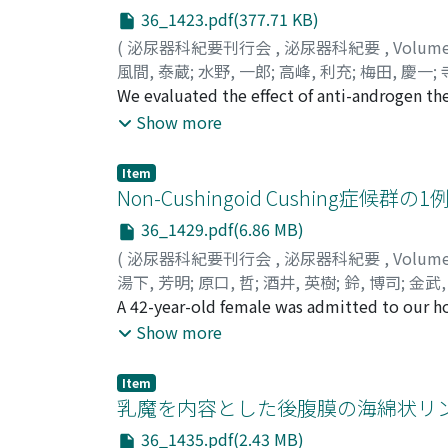
例に生じる傾向がみられ, 組織学的効果は再燃
36_1423.pdf(377.71 KB)
(
泌尿器科紀要刊行会
,
泌尿器科紀要
,
Volum
風間, 泰蔵
;
水野, 一郎
;
高峰, 利充
;
梅田, 慶一
;
Takamine, Toshimitu
We evaluated the effect of anti-androgen th
;
Umeda, Keiichi
;
Tera
transrectal prostatic ultrasonography both be
Show more
treated with chlormadinone acetate (CMA) or
prostatic weight. However, this reduction 
Item
patients who showed no symptomatic improve
Non-Cushingoid Cushing症候群の1
or small inflammatory cell infiltrations in th
36_1429.pdf(6.86 MB)
obstruction with prostatic hypertrophy may
(
泌尿器科紀要刊行会
,
泌尿器科紀要
,
Volum
湯下, 芳明
;
原口, 哲
;
酒井, 英樹
;
鈴, 博司
;
金武,
Kanetake, Hiroshi
A 42-year-old female was admitted to our ho
;
Saito, Yutaka
cortisol level was increased, but its diurna
Show more
dexamethasone loading at 2 mg or 8 mg. Th
and adrenocortical scintigraphy showed an a
Item
reveal typical Cushingoid symptoms such as 
乳魔を内容とした後腹膜の海綿状リ
as non-Cushingoid Cushing's syndrome and 
36_1435.pdf(2.43 MB)