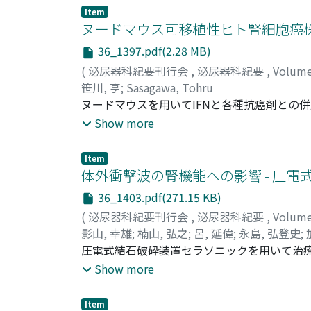
during anticancerous chemotherapy and prove
Item
D-glucosaminidase, alanine aminopeptidase,
ヌードマウス可移植性ヒト腎細胞癌
tissue activities suggested that GP-DAP was 
36_1397.pdf(2.28 MB)
vesicles.
(
泌尿器科紀要刊行会
,
泌尿器科紀要
,
Volum
笹川, 亨
;
Sasagawa, Tohru
ヌードマウスを用いてIFNと各種抗癌剤との併
投与群では増殖抑制が, また抗癌剤併用群ではさらに強
Show more
PEPは有効, 5-FUは無効であり, ADM, 
Item
体外衝撃波の腎機能への影響 - 圧電式結
36_1403.pdf(271.15 KB)
(
泌尿器科紀要刊行会
,
泌尿器科紀要
,
Volum
影山, 幸雄
;
楠山, 弘之
;
呂, 延偉
;
永島, 弘登史
;
田, 健
圧電式結石破砕装置セラソニックを用いて治療を行
;
沼, 秀親
;
Kageyama, Yukio
;
Kusuyama,
Hobo, Mitsutoshi
中BMG濃度は, 腎結石症例において治療直後
;
Itoh, Hiroki
;
Nakamura, K
Show more
中BMG濃度, 内因性クレアチニンクリアラン
性, BMG濃度と衝撃波の総数, 発射頻度, 
Item