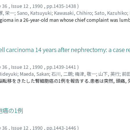
e 36
,
Issue 12
,
1990
,
pp.1435-1438
)
塚, 栄一
;
Sano, Katsuyuki
;
Kawasaki, Chihiro
;
Sato, Kazuhiko
;
ngioma in a 26-year-old man whose chief complaint was lumb
is left side. At the operation, we discovered a cystic tumo
l study indicated cavernous lymphangioma containing chylou
tion.
cell carcinoma 14 years after nephrectomy: a case r
e 36
,
Issue 12
,
1990
,
pp.1439-1441
)
Hideyuki
;
Maeda, Sakan
;
石川, 二朗
;
梅津, 敬一
;
山下, 英行
;
前田
転移をきたした腎細胞癌の1例を報告する.患者は突然, 頭痛, 失語
を認め, これは外科的に完全に切除された, 脳腫瘍の顕微鏡的所
EMAとケラチン陽性で, 転移性腎細胞癌の診断が確認された.本
である,
胞癌の1例
e 36
,
Issue 12
,
1990
,
pp.1443-1446
)