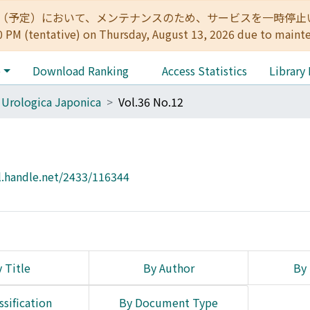
:00（予定）において、メンテナンスのため、サービスを一時停止いたします。 
0 PM (tentative) on Thursday, August 13, 2026 due to maint
e
Download Ranking
Access Statistics
Library
 Urologica Japonica
Vol.36 No.12
l.handle.net/2433/116344
 Title
By Author
By 
ssification
By Document Type