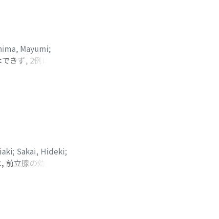
hima, Mayumi
;
できず, 2例は上部
に焼灼した
iaki
;
Sakai, Hideki
;
は, 前立腺の効果は
aito, Yutaka
PR 5例, NC 1例, 前
R 13例, NC 7例で
3年40.2%, 5年
は組織学的効果の乏しい