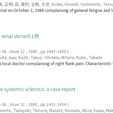
馬, 正明
;
森, 義則
;
生駒, 文彦
;
Koike, Hiroshi
;
Yoshimoto, Tets
al on October 3, 1988 complaining of general fatigue and lef
i, Yoshinori
;
Ikoma, Fumihiko
t flank. Intravenous pyelography and computerized tomograph
on in the left lung. Left nephrectomy was performed on Octob
ma of clear cell type. Chest X-rays, on the postoperative e
 lesion which was seen preoperatively. Recurrence of pulm
enal stoneの1例
tion.
e 36
,
Issue 12
,
1990
,
pp.1447-1450
)
uka, Isao
;
Kudo, Takuji
;
Ohinata, Mituru
;
Kubo, Takashi
 local doctor complaining of right flank pain. Characteristic
um renal stone in the calyceal diverticulum of the right kid
89. Although examinations on admission showed no urinary tr
dly suffered from flank pain, we decided to remove the ston
Conventional percutaneous nephrolithotripsy methods were 
e systemic sclerosis: a case report
e unable to ascertain the mouth of the calyceal diverticul
was composed to 83% calcium oxalate and 17% calcium pho
e 36
,
Issue 12
,
1990
,
pp.1451-1454
)
r postoperative complications and at present the flank pain
amoto, Tadayuki
;
Tamura, Masato
;
Numata, Akira
;
Yuasa, Ma
cium renal stone are discussed.