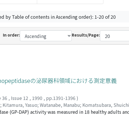
ed by Table of contents in Ascending order): 1-20 of 20
In order:
Results/Page:
yl aminopeptidaseの泌尿器科領域における測定意義
e 36
,
Issue 12
,
1990
,
pp.1391-1396
)
輔
;
Kitamura, Yasuo
;
Watanabe, Manabu
;
Komatsubara, Shuich
dase (GP-DAP) activity was measured in 18 healthy adults an
significantly higher in patients with prostatic cancer, bladde
titis or pyelonephritis than in healthy adults. GP-DAP activi