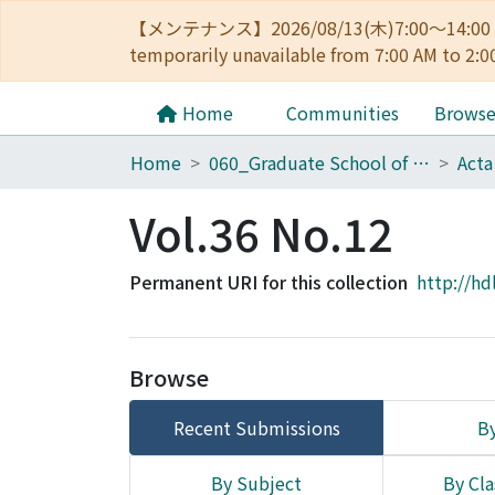
【メンテナンス】2026/08/13(木)7:00～14
temporarily unavailable from 7:00 AM to 2:0
Home
Communities
Brows
Home
060_Graduate School of Medicine
Acta
Vol.36 No.12
Permanent URI for this collection
http://hd
Browse
Recent Submissions
By
By Subject
By Cla