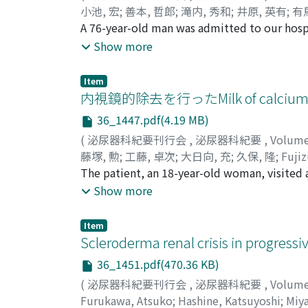
小池, 宏
;
善本, 哲郎
;
滝内, 秀和
;
井原, 英有
;
有
Hidekazu
A 76-year-old man was admitted to our hospit
;
Ihara, Hideari
;
Arima, Masaaki
;
Mor
large movable mass was palpable in his lef
Show more
renal tumor. Chest X-ray showed a coin lesi
Histopathological diagnosis was adenocarcino
Item
showed disappearance of the pulmonary coin
内視鏡的除去を行ったMilk of calcium r
has not been seen for 14 months after opera
36_1447.pdf(4.19 MB)
(
泌尿器科紀要刊行会
,
泌尿器科紀要
,
Volum
藤塚, 勲
;
工藤, 卓次
;
大日向, 充
;
久保, 隆
;
Fujiz
The patient, an 18-year-old woman, visited a
by X-ray examination suggested milk of calci
Show more
introduced to our clinic on February 16, 19
renal function disorders, since she repeate
Item
and widen the mouth of the diverticulum. 
Scleroderma renal crisis in progressiv
endoscopically remove the stone but we wer
36_1451.pdf(470.36 KB)
removed the nephrostomy tube. The stone 
(
泌尿器科紀要刊行会
,
泌尿器科紀要
,
Volum
released from the hospital with no particula
Furukawa, Atsuko
;
Hashine, Katsuyoshi
;
Miy
Percutaneous treatments against milk of cal