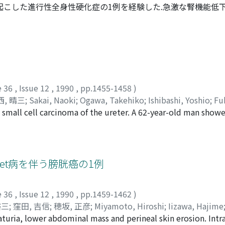
起こした進行性全身性硬化症の1例を経験した.急激な腎機能低下
;
宮本, 忠幸
;
田村, 雅人
;
沼田, 明
;
湯浅, 誠
;
今川, 章夫
;
香川, 征
約1カ月後死亡した.本症例では入院時すでにDICと腎不全が高度
あるenalaprilが経口投与できなかったことが予後不良で
軽度の腎硬化像が認められた.
e 36
,
Issue 12
,
1990
,
pp.1455-1458
)
西, 晴三
;
Sakai, Naoki
;
Ogawa, Takehiko
;
Ishibashi, Yoshio
;
Fu
d small cell carcinoma of the ureter. A 62-year-old man show
 a tumor in the left ureter. The light microscopic examinat
. To the best of our knowledge, this is the first report of a 
get病を伴う膀胱癌の1例
e 36
,
Issue 12
,
1990
,
pp.1459-1462
)
裕三
;
窪田, 吉信
;
穂坂, 正彦
;
Miyamoto, Hiroshi
;
Iizawa, Hajime
turia, lower abdominal mass and perineal skin erosion. Int
ubota, Yoshinobu
;
Hosaka, Masahiko