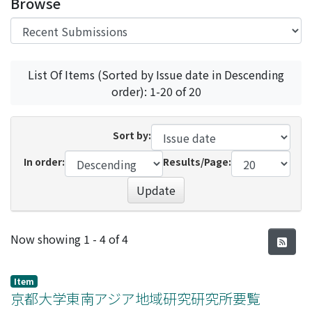
Browse
List Of Items (Sorted by Issue date in Descending
order): 1-20 of 20
Sort by:
In order:
Results/Page:
Update
Recent Submissions
Now showing
1 - 4 of 4
Item
京都大学東南アジア地域研究研究所要覧