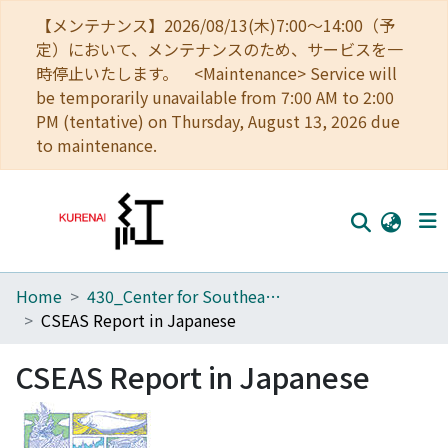
【メンテナンス】2026/08/13(木)7:00～14:00（予
定）において、メンテナンスのため、サービスを一
時停止いたします。 <Maintenance> Service will
be temporarily unavailable from 7:00 AM to 2:00
PM (tentative) on Thursday, August 13, 2026 due
to maintenance.
Home
430_Center for Southeast Asian Studies
Home
CSEAS Report in Japanese
Communities
CSEAS Report in Japanese
Browse
Download Ranking