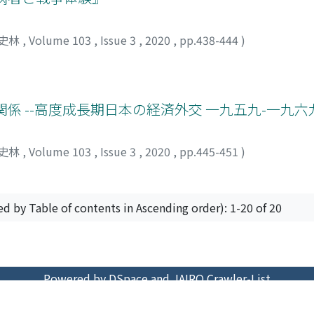
史林
,
Volume 103
,
Issue 3
,
2020
,
pp.438-444
)
係 --高度成長期日本の経済外交 一九五九-一九六九
史林
,
Volume 103
,
Issue 3
,
2020
,
pp.445-451
)
ed by Table of contents in Ascending order): 1-20 of 20
Powered by DSpace and JAIRO Crawler-List
 protected by original copyright, with all rights reserved, un
Privacy policy
Send Feedback