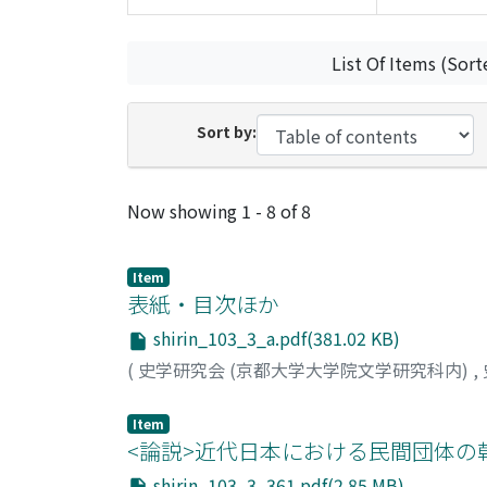
List Of Items (Sort
Sort by:
Recent Submissions
Now showing
1 - 8 of 8
Item
表紙・目次ほか
shirin_103_3_a.pdf(381.02 KB)
(
史学研究会 (京都大学大学院文学研究科内)
,
Item
<論説>近代日本における民間団体の朝
shirin_103_3_361.pdf(2.85 MB)