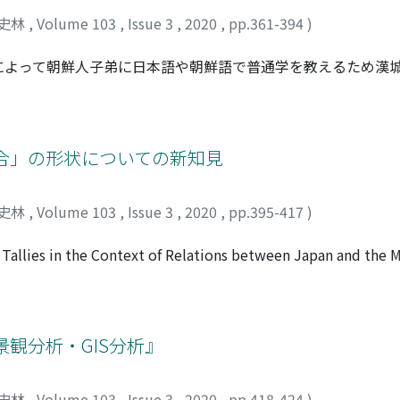
史林
,
Volume 103
,
Issue 3
,
2020
,
pp.361-394
)
によって朝鮮人子弟に日本語や朝鮮語で普通学を教えるため漢
来、政財界人の支援や東亜同文会の影響による成功事例として
看過されてきた小島今朝次郎ら現地運営陣の活動および居留官
堂長や駐韓公使の活躍、出資に対する外務省の消極的な姿勢、
かになった。学堂の役割は日本の勢力維持・韓国人の懐柔・日
合」の形状についての新知見
志向した。しかし民間団体による海外教育事業に対する社会的
ないなど、当時日本の帝国主義の多面性がみられる。
史林
,
Volume 103
,
Issue 3
,
2020
,
pp.395-417
)
n Tallies in the Context of Relations between Japan and the 
tic issues in the "conventional wisdom" in past scholarshi
e structure of official documents in traditional China, I dis
cademic research has advanced, and new historical sources ha
search surrounding the Ming authorization tallies issued to Ja
観分析・GIS分析』
, including my own early views, using recently available hist
nt years, research on both Yuan-period authorization tally d
史林
,
Volume 103
,
Issue 3
,
2020
,
pp.418-424
)