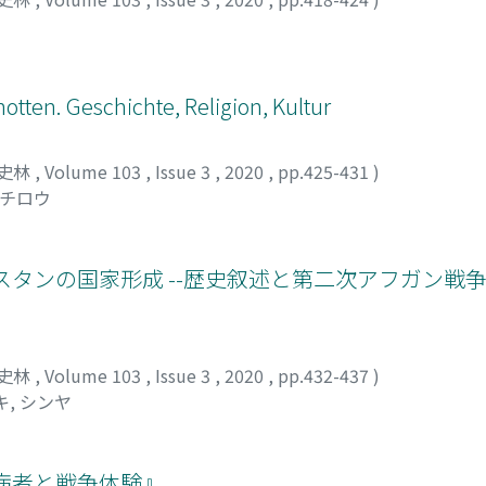
nts has made great strides. This essay draws on those bodi
 authorization tally documents. My new insights derive pri
ents. One is a 1470 tally authorization document related t
ich was published in 2017. The second is a 1607 tally autho
ten. Geschichte, Religion, Kultur
t was issued by the Ministry of War, published in 2018. Both
t known surviving manuscript copy of a tally authorization
ncludes an official seal and a stamp, in addition to the doc
史林
,
Volume 103
,
Issue 3
,
2020
,
pp.425-431
)
y of the latter is rectangular with a trapezoidal shape above
イチロウ
ent includes the characters "Ministry of War Tally Authoriz
ed on the official seal and stamp, one can ascertain how t
d sequence of its use. For these reasons, the discovery of t
スタンの国家形成 --歴史叙述と第二次アフガン戦
significant. They make possible analysis of actual Ming-peri
iod authorization tally documents.
史林
,
Volume 103
,
Issue 3
,
2020
,
pp.432-437
)
, シンヤ
病者と戦争体験』