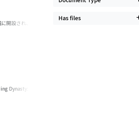
Has files
城に開設され、一〇
評価されてきた。本
民・日本国内の支援
教育体制および運営
本文化移植から植民
な支援基盤を築くこ
Ming Dynasty: Their
p on authorization
cussed my views and
ve been published.
pan; second, assess
orical materials;
ocuments and Ming-