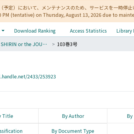
:00（予定）において、メンテナンスのため、サービスを一時停止いたします。 
0 PM (tentative) on Thursday, August 13, 2026 due to maint
e
Download Ranking
Access Statistics
Library
THE SHIRIN or the JOURNAL OF HISTORY
103巻3号
l.handle.net/2433/253923
 Title
By Author
By 
ssification
By Document Type