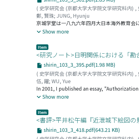
(
史学研究会 (京都大学大学院文学研究科内)
,
鄭, 賢珠
;
JUNG, Hyunju
京城学堂は一八九六年四月大日本海外教育会
余年間運営された「日語学校」であった。従
Show more
稿では資金調達過程など運営実態を究明し、
動向を考察した。その結果、本部の脆弱さ、
Item
陣の認識変化、韓国政府への献納経緯が明ら
<研究ノート>日明関係における「勘
や韓国経営へ移り、確実に韓国の植民地化を
shirin_103_3_395.pdf(1.98 MB)
とは困難で、日本政府の支援方針が確立され
(
史学研究会 (京都大学大学院文学研究科内)
,
伍, 躍
;
WU, Yue
In 2001, I published an essay, "Authorizatio
Documentary Format." I noted some problema
Show more
tallies (Chn. kanhe; Jpn. kangō). Based on th
offered a new interpretation. Since then, a
Item
In this essay, I, first, review advances in re
<書評>平井松午編『近泄城下絵図の景
past interpretations within and beyond Japan
shirin_103_3_418.pdf(643.21 KB)
and third, share some new insights. In rece
(
史学研究会 (京都大学大学院文学研究科内)
,