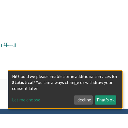
年--』
Hi! Could we please enable some additional services for
Statistical
? You can always change or withdraw your
consent later.
Let me choose
I decline
That's ok
less otherwise indicated.