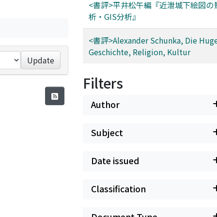
<書評>平井松午編『近泄城下絵図の
析・GIS分析』
<書評>Alexander Schunka, Die Huge
Geschichte, Religion, Kultur
Update
Filters
Author
Subject
Date issued
Classification
Document Type