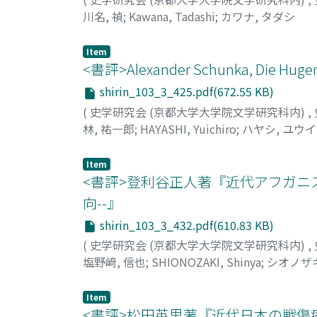
period imperial orders of assignment docume
川名, 禎
;
Kawana, Tadashi
;
カワナ, タダシ
makes use of recently published Ming-period
examples of Ming-period authorization docum
Item
that was issued by the Ministry of Work, wh
<書評>Alexander Schunka, Die Hugenot
related to the state postal relay system tha
large format. The 1470 example is the oldes
shirin_103_3_425.pdf(672.55 KB)
1607 example, which is woodblock printed, i
(
史学研究会 (京都大学大学院文学研究科内)
,
The former is square in shape, while the bod
林, 祐一郎
;
HAYASHI, Yuichiro
;
ハヤシ, ユウ
The trapezoidal portion of the second docum
makes clear the nature of the document. Bas
Item
composed and issued as well as protocols an
<書評>登利谷正人著『近代アフガニ
authorization tally documents is extremely 
向--』
than extrapolating from the form of Qingper
shirin_103_3_432.pdf(610.83 KB)
(
史学研究会 (京都大学大学院文学研究科内)
,
塩野﨑, 信也
;
SHIONOZAKI, Shinya
;
シオノザキ
Item
<書評>松田英里著『近代日本の戦傷