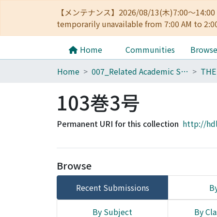
【メンテナンス】2026/08/13(木)7:00～14
temporarily unavailable from 7:00 AM to 2:0
Home
Communities
Brows
Home
007_Related Academic Societies
103巻3号
Permanent URI for this collection
http://hd
Browse
Recent Submissions
By
By Subject
By Cla