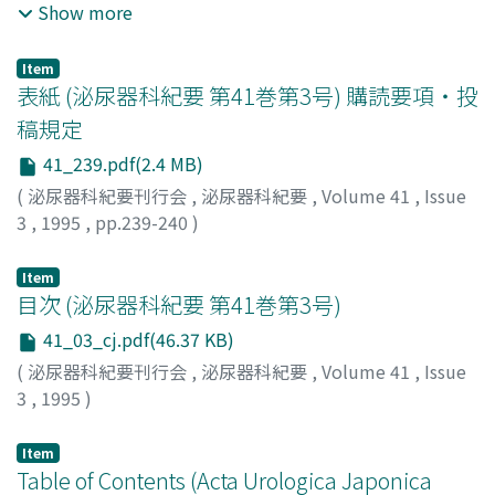
Iwamoto, Teruaki
years old for continuous incontinence caused by
;
Osada, Takao
Show more
atrophic bladder. The patient noted lower abdominal
discomfort and fecal urine at age 31 in January, 1989
Item
and urination from anal appeared in March, 1990. In
表紙 (泌尿器科紀要 第41巻第3号) 購読要項・投
November, 1990, the patient was introduced to our
稿規定
hospital and diagnosed with ileovesical fistula. We
41_239.pdf(2.4 MB)
performed partial cystectomy, ileal wedge resection
and cystostomy on this patient. The pathological
(
泌尿器科紀要刊行会
,
泌尿器科紀要
,
Volume 41
,
Issue
findings showed chronic inflammatory change. The
3
,
1995
,
pp.239-240
)
ileovesical fistula may have been caused by a long-term
indwelling of urethral catheter. We discussed the
Item
ileovesical fistula and the treatment of neurogenic
目次 (泌尿器科紀要 第41巻第3号)
bladder in a patient of spina bifida.
41_03_cj.pdf(46.37 KB)
(
泌尿器科紀要刊行会
,
泌尿器科紀要
,
Volume 41
,
Issue
3
,
1995
)
Item
Table of Contents (Acta Urologica Japonica