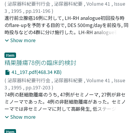
(
泌尿器科紀要刊行会
,
泌尿器科紀要
,
Volume 41
,
Issue
3
,
1995
,
pp.191-196
)
竹内, 信一
進行前立腺癌16例に対して, LH-RH analogue初回投与時
;
吉田, 謙一郎
;
遠坂, 顕
;
小林, 信幸
;
東, 四雄
;
根
岸, 壮治
のflare-upを予防する目的で, DES 500mg/dayを前投与, 同
;
Takeuchi, Shin-ichi
;
Yoshida, Ken-ichiro
;
Tosaka, Akira
時投与などの4群に分け施行した。LH-RH analogue初回投
;
Kobayashi, Nobuyuki
;
Higashi, Yotsuo
;
Negishi, Takeharu
与時のflare-up予防にはDES 500mg/dayをLH-RH
Show more
analogue投与前7日から投与後3日まで投与すれば十分で
ある
Item
精巣腫瘍78例の臨床的検討
41_197.pdf(468.34 KB)
(
泌尿器科紀要刊行会
,
泌尿器科紀要
,
Volume 41
,
Issue
3
,
1995
,
pp.197-203
)
鈴木, 和浩
74例の胚細胞腫瘍のうち, 47例がセミノーマ, 27例が非セ
;
小沢, 雅史
;
中里, 晴樹
;
黒川, 公平
;
林, 雅道
;
神
保, 進
ミノーマであった。4例の非胚細胞腫瘍があった。セミノ
;
小林, 幹男
;
鈴木, 孝憲
;
今井, 強一
;
山中, 英寿
;
Suzuki, Kazuhiro
ーマでは非セミノーマに対して高齢発生, 低ステージであ
;
Ozawa, Masashi
;
Nakazato, Haruki
;
Kurokawa, Kohei
った。病期1では経過観察した1歳の卵黄嚢腫瘍の1例が再
;
Hayashi, Masamichi
;
Jinbo, Susumu
;
Show more
Kobayashi, Mikio
発したが, 化学療法にて救命可能であった。病期2では初回
;
Suzuki, Takanori
;
Imai, Kyoichi
;
Yamanaka, Hidetoshi
に照射療法を施行した3例のセミノーマ, および非セミノー
Item