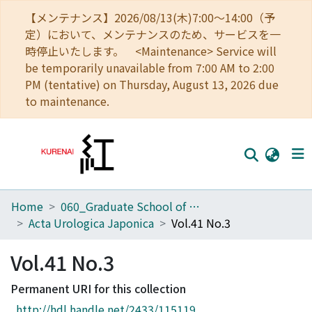
【メンテナンス】2026/08/13(木)7:00～14:00（予
定）において、メンテナンスのため、サービスを一
時停止いたします。 <Maintenance> Service will
be temporarily unavailable from 7:00 AM to 2:00
PM (tentative) on Thursday, August 13, 2026 due
to maintenance.
Home
060_Graduate School of Medicine
Home
Acta Urologica Japonica
Vol.41 No.3
Communities
Vol.41 No.3
Browse
Permanent URI for this collection
Download Ranking
http://hdl.handle.net/2433/115119