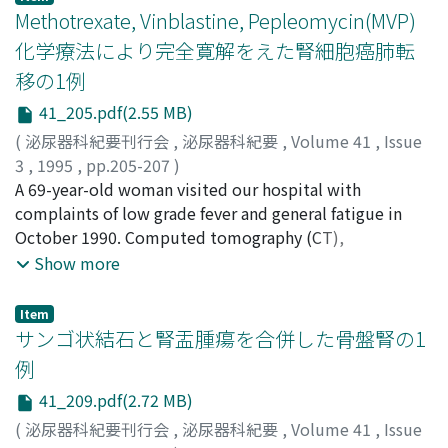
マで再発が認められた。1例のみ救命可能であった。病期3
Methotrexate, Vinblastine, Pepleomycin(MVP)
では1例が再発, 5例が初回治療より抵抗性を示した。前例
化学療法により完全寛解をえた腎細胞癌肺転
死亡した
移の1例
41_205.pdf(2.55 MB)
(
泌尿器科紀要刊行会
,
泌尿器科紀要
,
Volume 41
,
Issue
3
,
1995
,
pp.205-207
)
玉木, 正義
A 69-year-old woman visited our hospital with
;
前田, 真一
;
岩田, 英樹
;
山本, 直樹
;
栗山, 学
;
坂,
義人
complaints of low grade fever and general fatigue in
;
河田, 幸道
;
Tamaki, Masayoshi
;
Maeda, Shin-ichi
;
Iwata, Hideki
October 1990. Computed tomography (CT),
;
Yamamoto, Naoki
;
Kuriyama, Manabu
;
Ban, Yoshito
ultrasonogram, and renal arteriography showed left
;
Kawada, Yukimichi
Show more
renal tumor and she was diagnosed with renal cell
carcinoma (T2M0N0). Left radical nephrectomy was
Item
performed in December 12, 1990. After operation, 3 x
サンゴ状結石と腎盂腫瘍を合併した骨盤腎の1
10(6) unit per day of IFN-alpha were administered three
例
times per week. She complained of low grade fever and
41_209.pdf(2.72 MB)
general fatigue in June, 1991. CT showed left lung
metastasis (phi 3 cm). She was given combined
(
泌尿器科紀要刊行会
,
泌尿器科紀要
,
Volume 41
,
Issue