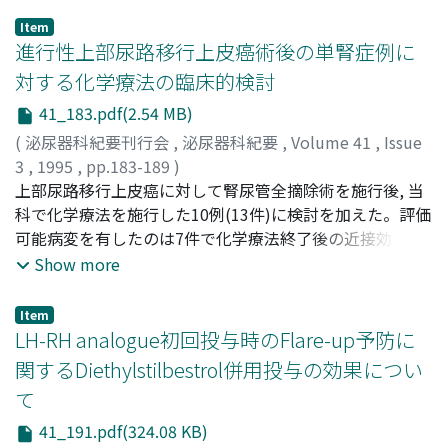
Item
進行性上部尿路移行上皮癌術後の単腎症例に
対する化学療法の臨床的検討
41_183.pdf(2.54 MB)
(
泌尿器科紀要刊行会
,
泌尿器科紀要
,
Volume 41
,
Issue
3
,
1995
,
pp.183-189
)
辻村, 晃
上部尿路移行上皮癌に対して腎尿管全摘除術を施行後, 当
;
高山, 仁志
;
月川, 真
;
今津, 哲央
;
菅尾, 英木
;
高羽,
津
科で化学療法を施行した10例(13件)に検討を加えた。評価
;
Tsujimura, Akira
;
Takayama, Hitoshi
;
Tsukikawa,
Makoto
可能病変を有したのは7件で化学療法終了後の近接効果判
;
Imazu, Tetsuo
;
Sugao, Hideki
;
Takaha, Minato
定ではCR 2件, PR 4件, NC 1件で, 奏効率は86%であった。
Show more
10例のうちすでに癌死したのが4例でその平均術後生存期
間は15ヵ月, 現在生存中は6例でその平均術後観察期間は
Item
31ヵ月, 10例全例での平均術後観察期間は25ヵ月であっ
LH-RH analogue初回投与時のFlare-up予防に
た。副作用としては脱毛, 悪心嘔吐および全身倦怠感は13
関するDiethylstilbestrol併用投与の効果につい
件, 口内炎は5件, 肝機能障害は4件に認められた。骨髄機
て
能障害として白血球減少症を3件, 貧血を8件, 血小板減少
症を6件に認めた
41_191.pdf(324.08 KB)