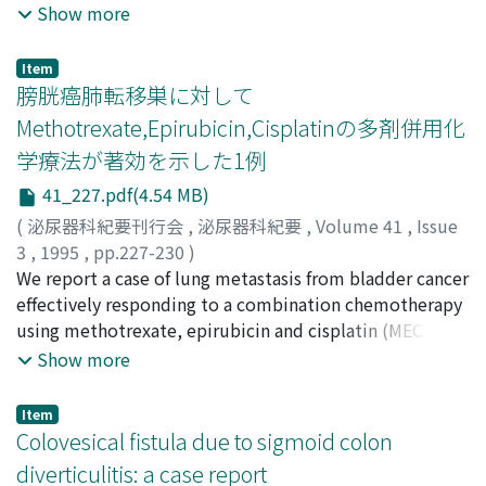
ureteric duplication with upper pole and right
Show more
heminephrectomy was performed. Postoperative
course was uneventful and ureterocele was markedly
Item
collapsed. The 10 reported cases with adult male
膀胱癌肺転移巣に対して
ectopic ureteroceles including our case in Japan are
Methotrexate,Epirubicin,Cisplatinの多剤併用化
reviewed and some characteristics of this entity are
学療法が著効を示した1例
discussed.
41_227.pdf(4.54 MB)
(
泌尿器科紀要刊行会
,
泌尿器科紀要
,
Volume 41
,
Issue
3
,
1995
,
pp.227-230
)
大内, 秀紀
We report a case of lung metastasis from bladder cancer
;
野口, 純男
;
増田, 光伸
;
執印, 太郎
;
窪田, 吉信
;
穂坂, 正彦
effectively responding to a combination chemotherapy
;
Oouchi, Hideki
;
Noguchi, Sumio
;
Masuda,
Mitsunobu
using methotrexate, epirubicin and cisplatin (MEC
;
Shuin, Taro
;
Kubota, Yoshinobu
;
Hosaka,
Masahiko
therapy). A 78-year-old man with high grade bladder
Show more
cancer underwent total cystectomy on June 5, 1991. He
was pointed out to have an abnormal shadow on the
Item
plain chest X-ray on August 14, 1992. Computed
Colovesical fistula due to sigmoid colon
tomography demonstrated multiple lung metastasis.
diverticulitis: a case report