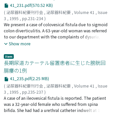
MEC combination chemotherapy was applied for this
41_231.pdf(570.52 KB)
case. After 3 courses of MEC therapy, computed
tomography showed marked regression of tumor. He
(
泌尿器科紀要刊行会
,
泌尿器科紀要
,
Volume 41
,
Issue
has been alive for 12 months with no evidence of
3
,
1995
,
pp.231-234
)
disease after chemotherapy. Toxicity of MEC therapy
Rahman, Masood
We present a case of colovesical fistula due to sigmoid
;
Tokunaga, Shuji
;
Ikeda, Daisuke
;
were moderate myelosuppression and mild anorexia
Yokoyama, Osamu
colon diverticulitis. A 63-year-old woman was referred
;
Ohkawa, Mitsuo
;
Fujita, Hideto
;
and alopecia. These toxicity was adequately tolerable
Nishimura, Genichi
to our department with the complaints of dysuria,
;
ラーマン, マスード
;
徳永, 周二
;
池田,
by the 78-year-old patient. This case suggests that MEC
大助
turbid and foul smelling urine. She was treated twice
;
横山, 修
;
大川, 光央
;
藤田, 秀樹
;
西村, 元一
Show more
therapy is effective against advanced bladder cancer.
for acute cystitis at the referral hospitals. A diagnosis of
colovesical fistula was confirmed on barium enema. She
Item
underwent partial resection of sigmoid colon with
長期尿道カテーテル留置患者に生じた膀胱回
primary anastomosis and partial cystectomy with repair
腸瘻の1例
of bladder wall and covered with omentum. Retrograde
41_235.pdf(2.25 MB)
cytography taken on the 20th post-operative day
revealed no leakage of contrast medium. She was
(
泌尿器科紀要刊行会
,
泌尿器科紀要
,
Volume 41
,
Issue
asymptomatic at 3 months of follow-up.
3
,
1995
,
pp.235-237
)
馬場, 克幸
A case of an ileovesical fistula is reported. The patient
;
矢島, 通孝
;
高橋, 浩
;
中野, 勝
;
黒子, 幸一
;
岩本,
晃明
was a 32-year-old female who suffered from spina
;
長田, 尚夫
;
Baba, Katsuyuki
;
Yajima, Michitaka
;
Takahashi, Hiroshi
bifida. She had had a urethral catheter indwelt at 13
;
Nakano, Masaru
;
Kuroko, Kouichi
;