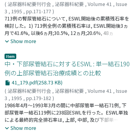
(
泌尿器科紀要刊行会
,
泌尿器科紀要
,
Volume 41
,
Issue
3
,
1995
,
pp.171-177
)
遠坂, 顕
713例の腎尿管結石について, ESWL開始後の累積残石率を
;
吉田, 謙一郎
;
小林, 信幸
;
竹内, 信一
;
内島, 豊
;
斉
藤, 博
検討した。1) 713例全例の累積残石率は, ESWL開始後3ヵ
;
Tosaka, Akira
;
Yoshida, Ken-ichiro
;
Kobayashi,
Nobuyuki
月で41.6%, 以後6ヵ月;30.5%, 12ヵ月;20.6%, 48ヵ
;
Takeuchi, Shin-ichi
;
Uchijima, Yutaka
;
Saitoh, Hiroshi
月;10.3%で, 治療開始後最初の1年で約80%が完全排石し,
Show more
その後3年間に約10%が完全排石に至った。2)結石が大き
いほど高い累積残石率を示した。3)長径2cm以下の結石で
Item
は, 腎結石は尿管結石より高い累積残石率を示した。4)長
中・下部尿管結石に対するESWL : 単一結石190
径1～2cmの腎結石では, 対象結石が複数の場合は単数の場
例の上部尿管結石治療成績との比較
合より高い累積残石率を示した
41_179.pdf(258.73 KB)
(
泌尿器科紀要刊行会
,
泌尿器科紀要
,
Volume 41
,
Issue
3
,
1995
,
pp.179-182
)
稲葉, 洋子
1986年4月～1993年3月の間に中部尿管単一結石71例, 下
;
岡本, 雅之
;
原田, 益善
;
Inaba, Yoko
;
Okamoto,
Masayuki
部尿管単一結石119例に238回ESWLを行った。ESWL単独
;
Harada, Masuyoshi
による最終的完全排石率は, 上部, 中部, 及び下部単一結石
症例に於いてそれぞれ91.9%, 86.2%, 及び85.2%であった
Show more