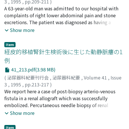
chemotherapy (MVP: methotrexate, vinblastine,
3
,
1995
,
pp.209-211
)
pepleomycin). After 2 courses, lung metastasis
有澤, 千鶴
A 63-year-old man was admitted to our hospital with
;
藤井, 靖久
;
東, 四雄
;
大和田, 文雄
;
清水, 誠一郎
;
decreased and after 4 courses, lung metastasis was not
兼子, 耕
complaints of right lower abdominal pain and stone
;
Arisawa, Chizuru
;
Fujii, Yasuhisa
;
Higashi,
shown by CT in December, 1992. No evidence of relapse
Yotsuo
excretions. The patient was diagnosed as having a
;
Owada, Fumio
;
Shimizu, Seiichiro
;
Kaneko, Kou
was shown by CT in June, 1994.
pelvic kidney associated with staghorn calculus and
Show more
extended pyelolithotomy was to be performed.
However, during the operation, a papillary tumor was
Item
found in the renal pelvis occupied with staghorn
経皮的移植腎針生検術後に生じた動静脈瘻の1
calculus. As the pathological examination of its frozen
例
section was low grade transitional cell carcinoma,
41_213.pdf(3.98 MB)
nephro-ureterectomy was performed. Pelvic kidney
associated with staghorn calculus or renal pelvic tumor
(
泌尿器科紀要刊行会
,
泌尿器科紀要
,
Volume 41
,
Issue
with stones is not rare, but pelvic kidney associated
3
,
1995
,
pp.213-217
)
with staghorn calculus and renal pelvic cancer is
市丸, 直嗣
We report here a case of post-biopsy arterio-venous
;
高原, 史郎
;
山ロ, 誓司
;
小角, 幸人
;
石橋, 道男
;
extremely rare.
奥山, 明彦
fistula in a renal allograft which was successfully
;
徳永, 仰
;
友田, 要
;
井上, 均
;
三上, 修
;
Ichimaru,
Naotsugu
embolized. Percutaneous needle biopsy of renal
;
Takahara, Shiro
;
Yamaguchi, Seiji
;
Kokado,
Yukito
allograft is performed when the cause of deteriorating
;
Ishibashi, Michio
;
Okuyama, Akihiko
;
Tokunaga,
Show more
Koh
renal function is clinically difficult to diagnose, and the
;
Tomoda, Kaname
;
Inoue, Hitoshi
;
Mikami, Osamu
pathological diagnosis obtained by it determines the
Item