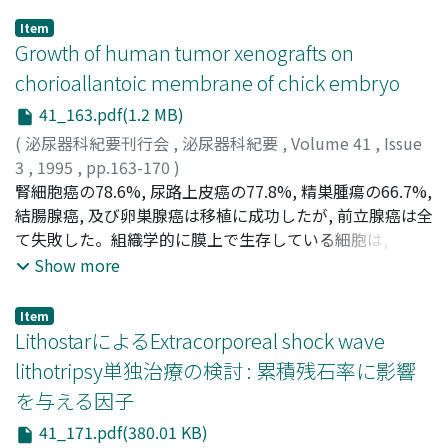
Item
Growth of human tumor xenografts on
chorioallantoic membrane of chick embryo
41_163.pdf(1.2 MB)
(
泌尿器科紀要刊行会
,
泌尿器科紀要
,
Volume 41
,
Issue
3
,
1995
,
pp.163-170
)
Okamura, Kikuo
腎細胞癌の78.6%, 尿路上皮癌の77.8%, 精巣腫瘍の66.7%,
;
Tsuji, Yoshikazu
;
Shimoji, Toshio
;
Miyake, Koji
結腸腺癌, 及び卵巣腺癌は移植に成功したが, 前立腺癌は全
;
岡村, 菊夫
;
辻, 克和
;
下地, 敏雄
;
三宅, 弘治
て失敗した。組織学的に膜上で生存している細胞は, 構造
が良く保たれている類器官を形成していた。しかし, 癌巣
Show more
の生存力は壊死組織周囲の炎症性変化の影響を受けなかっ
た。腎細胞癌は生存し, 瀰漫性に顕著に血管を形成してい
Item
た。膜上の癌細胞の%BrdU(ブロモデオキシウリジン)標識
LithostarによるExtracorporeal shock wave
指数と元の腫瘍の%Ki-67指数との間には強い相関が認め
lithotripsy単独治療の検討 : 累積残石率に影響
られた。癌巣の大小によっては%BrdU指数に差異がなか
を与える因子
った。接種後8日間成長状態は一定に留まっていた。生存
している癌巣の成長能力はインキュベーション中不変
41_171.pdf(380.01 KB)