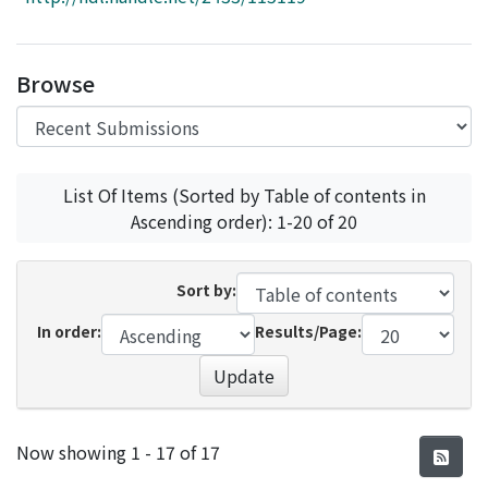
Access Statistics
Library Network
Browse
List Of Items (Sorted by Table of contents in
Ascending order): 1-20 of 20
Sort by:
In order:
Results/Page:
Update
Recent Submissions
Now showing
1 - 17 of 17