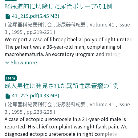
therapy. An easy and safe biopsy encourages the
経尿道的に切除した尿管ポリープの1例
clinician, but some complications occur after the
41_219.pdf(5.45 MB)
procedure. Arterio-venous fistula is one of the
(
泌尿器科紀要刊行会
,
泌尿器科紀要
,
Volume 41
,
Issue
complications after percutaneous needle biopsy of
3
,
1995
,
pp.219-221
)
renal allograft. Color-coded ultrasonography is effective
三上, 和男
We report a case of fibroepithelial polyp of right ureter.
;
伊藤, 晴夫
;
小竹, 忠
;
水上, 宏俊
;
三浦, 尚人
;
鈴
to find it, and transarterial embolization should be
木, 文夫
The patient was a 36-year-old man, complaining of
;
Mikami, Kazuo
;
Ito, Haruo
;
Kotake, Tadashi
;
tried first to treat it.
Minakami, Toshihiro
macrohematuria. An excretory urogram and retrograde
;
Miura, Naoto
;
Suzuki, Fumio
pyelogram revealed a filling defect of the middle third
Show more
of ureter, but it did not show hydronephrosis. We
observed the ureter by transurethral ureteroscopy and
Item
found a ureter polyp with a slender stalk. We resected
成人男性に発見された異所性尿管瘤の1例
the polyp transurethrally. The pathological diagnosis
41_223.pdf(4.33 MB)
was a fibroepithelial polyp. This suggests that the
(
泌尿器科紀要刊行会
,
泌尿器科紀要
,
Volume 41
,
Issue
endourological technique is a useful method for
3
,
1995
,
pp.223-225
)
diagnosis and treatment in patients with a urinary tract
箕田, 薫
A case of ectopic ureterocele in a 21-year-old male is
;
Minoda, Kaoru
filling defect.
reported. His chief complaint was right flank pain. We
diagnosed ectopic ureterocele in right complete