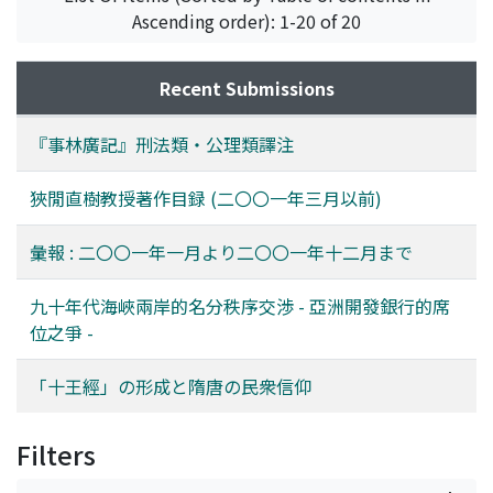
Ascending order): 1-20 of 20
Recent Submissions
『事林廣記』刑法類・公理類譯注
狹閒直樹教授著作目録 (二〇〇一年三月以前)
彙報 : 二〇〇一年一月より二〇〇一年十二月まで
九十年代海峽兩岸的名分秩序交渉 - 亞洲開發銀行的席
位之爭 -
「十王經」の形成と隋唐の民衆信仰
Filters