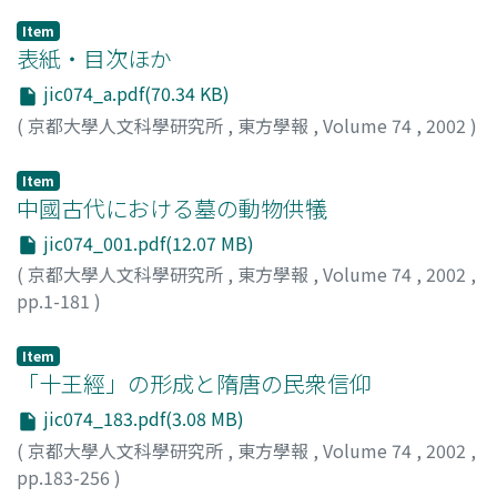
Item
表紙・目次ほか
jic074_a.pdf(70.34 KB)
(
京都大學人文科學研究所
,
東方學報
,
Volume 74
,
2002
)
Item
中國古代における墓の動物供犠
jic074_001.pdf(12.07 MB)
(
京都大學人文科學研究所
,
東方學報
,
Volume 74
,
2002
,
pp.1-181
)
岡村, 秀典
;
Okamura, Hidenori
;
20183246
;
オカムラ, ヒデ
ノリ
Item
「十王經」の形成と隋唐の民衆信仰
jic074_183.pdf(3.08 MB)
(
京都大學人文科學研究所
,
東方學報
,
Volume 74
,
2002
,
pp.183-256
)