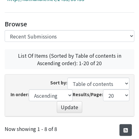
Access Statistics
Library Network
Browse
List Of Items (Sorted by Table of contents in
Ascending order): 1-20 of 20
Sort by:
In order:
Results/Page:
Update
Recent Submissions
Now showing
1 - 8 of 8