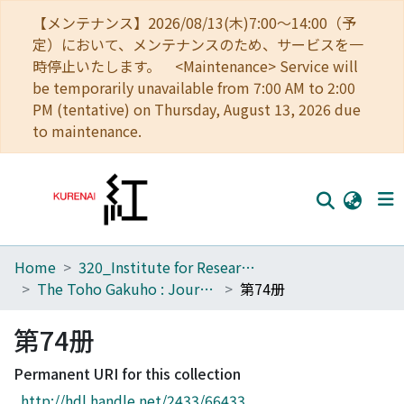
【メンテナンス】2026/08/13(木)7:00～14:00（予
定）において、メンテナンスのため、サービスを一
時停止いたします。 <Maintenance> Service will
be temporarily unavailable from 7:00 AM to 2:00
PM (tentative) on Thursday, August 13, 2026 due
to maintenance.
Home
320_Institute for Research in Humanities
Home
The Toho Gakuho : Journal of Oriental Studies, Kyoto
第74册
Communities
第74册
Browse
Permanent URI for this collection
Download Ranking
http://hdl.handle.net/2433/66433