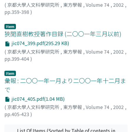
(
京都大學人文科學研究所
,
東方學報
,
Volume 74
,
2002
,
pp.359-398
)
張, 啓雄
;
Zhang, Qixiong
Item
狹閒直樹教授著作目録 (二〇〇一年三月以前)
jic074_399.pdf(295.29 KB)
(
京都大學人文科學研究所
,
東方學報
,
Volume 74
,
2002
,
pp.399-404
)
Item
彙報 : 二〇〇一年一月より二〇〇一年十二月ま
で
jic074_405.pdf(1.04 MB)
(
京都大學人文科學研究所
,
東方學報
,
Volume 74
,
2002
,
pp.405-423
)
List Of Items (Sorted by Table of contents in