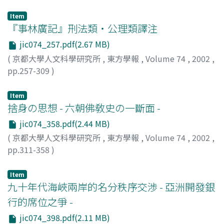
小南, 一郎
;
Kominami, Ichiro
;
コミナミ, イチロウ
Item
『事林廣記』刑法類・公理類譯注
jic074_257.pdf(2.67 MB)
(
京都大學人文科學研究所
,
東方學報
,
Volume 74
,
2002
,
pp.257-309
)
「元代の社會と文化」研究班
Item
捨身の思想 - 六朝佛敎史の一斷面 -
jic074_358.pdf(2.44 MB)
(
京都大學人文科學研究所
,
東方學報
,
Volume 74
,
2002
,
pp.311-358
)
船山, 徹
;
Funayama, Toru
;
フナヤマ, トオル
Item
九十年代海峽兩岸的名分秩序交渉 - 亞洲開發銀
行的席位之爭 -
jic074_398.pdf(2.11 MB)