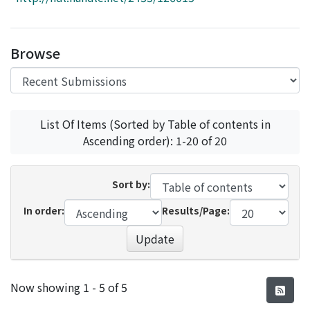
Access Statistics
Library Network
Browse
List Of Items (Sorted by Table of contents in
Ascending order): 1-20 of 20
Sort by:
In order:
Results/Page:
Update
Recent Submissions
Now showing
1 - 5 of 5