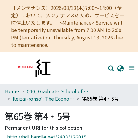
【メンテナンス】2026/08/13(木)7:00～14:00（予
定）において、メンテナンスのため、サービスを一
時停止いたします。 <Maintenance> Service will
be temporarily unavailable from 7:00 AM to 2:00
PM (tentative) on Thursday, August 13, 2026 due
to maintenance.
Home
040_Graduate School of Economics
Home
Keizai-ronsō : The Economic Review
第65巻 第4・5号
Communities
第65巻 第4・5号
Browse
Permanent URI for this collection
Download Ranking
http://hdl.handle.net/2433/126015