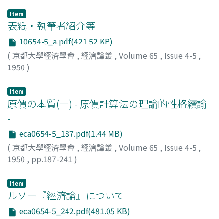
Item
表紙・執筆者紹介等
10654-5_a.pdf(421.52 KB)
(
京都大學經濟學會
,
經濟論叢
,
Volume 65
,
Issue 4-5
,
1950
)
Item
原價の本質(一) - 原價計算法の理論的性格續諭
-
eca0654-5_187.pdf(1.44 MB)
(
京都大學經濟學會
,
經濟論叢
,
Volume 65
,
Issue 4-5
,
1950
,
pp.187-241
)
岡部, 利良
;
Okabe, Toshiyoshi
;
オカベ, トシヨシ
Item
ルソー『經濟論』について
eca0654-5_242.pdf(481.05 KB)