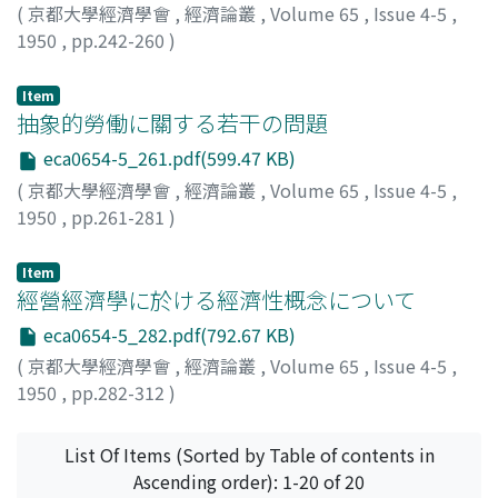
(
京都大學經濟學會
,
經濟論叢
,
Volume 65
,
Issue 4-5
,
1950
,
pp.242-260
)
河野, 健二
;
Kawano, Kenji
;
カワノ, ケンジ
Item
抽象的勞働に關する若干の問題
eca0654-5_261.pdf(599.47 KB)
(
京都大學經濟學會
,
經濟論叢
,
Volume 65
,
Issue 4-5
,
1950
,
pp.261-281
)
吉村, 達次
;
Yoshimura, Tatsuji
;
ヨシムラ, タツジ
Item
經營經濟學に於ける經濟性概念について
eca0654-5_282.pdf(792.67 KB)
(
京都大學經濟學會
,
經濟論叢
,
Volume 65
,
Issue 4-5
,
1950
,
pp.282-312
)
降旗, 武彦
;
Furihata, Takehiko
;
フリハタ, タケヒコ
List Of Items (Sorted by Table of contents in
Ascending order): 1-20 of 20